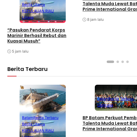
Talenta Muda Lewat B
Berita Utama
Prime International Gra
KEPULAUAN RIAU
Football sebagai Festiv
Lingga
8 jam lalu
“Pasukan Pendarat Korps
Marinir Berhasil Rebut dan
Kuasai Musuh”
5 jam lalu
Berita Terbaru
Batam
Berita Terbaru
Olahraga
BP Batam Perkuat Pemb
Batam
Berita Terbaru
Talenta Muda Lewat B
Berita Utama
Prime International Gra
KEPULAUAN RIAU
Football sebagai Festiv
Lingga