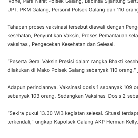
Ivone, Para Kanit Polsek Galang, Babinsa Sijantung Sert
UPT. PKM Galang, Personil Polsek Galang dan 110 orang 
Tahapan proses vaksinasi tersebut diawali dengan Pe
kesehatan, Penyuntikan Vaksin, Proses Pemantauan sela
vaksinasi, Pengecekan Kesehatan dan Selesai.
“Peserta Gerai Vaksin Presisi dalam rangka Bhakti kes
dilakukan di Mako Polsek Galang sebanyak 110 orang,” 
Adapun perinciannya, Vaksinasi dosis 1 sebanyak 109 o
sebanyak 103 orang. Sedangkan Vaksinasi Dosis 2 seb
“Sekira pukul 13.30 WIB kegiatan selesai. Situasi terd
terkendali,” ungkap Kapolsek Galang AKP Herman Kelly.