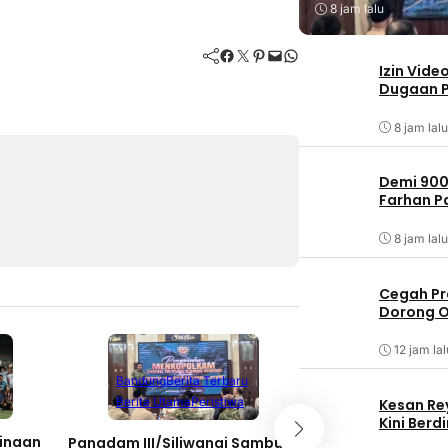
8 jam lalu
Facebook
Twitter
Pinterest
Mail
WhatsApp
Izin Vide
Dugaan P
8 jam lalu
Demi 900
Farhan 
8 jam lalu
Cegah Pr
Dorong O
12 jam lal
Berita Terbaru
Berita Utama
Li
Bandung
Berita Terbaru
Nasional
Berita Utama
Peristiwa
Kesan Re
Kini Ber
Bukan Hanya Soal
inaan
Pangdam III/Siliwangi Sambut