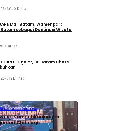
025
•
1.040 Dilihat
UARE Mall Batam, Wamenpar :
i Batam sebagai Destinasi Wisata
919 Dilihat
 Cup II Digelar, BP Batam Chess
ukuhkan
025
•
719 Dilihat
Berita Utama
Peristiwa
iwangi Sambut Kunjungan
jamari Chaniago