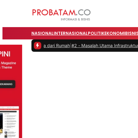
NASIONAL
INTERNASIONAL
POLITIK
EKONOMI
BISNI
rja dari Rumah
|
#2 -
Masalah Utama Infrastruktur Pengisian Daya untu