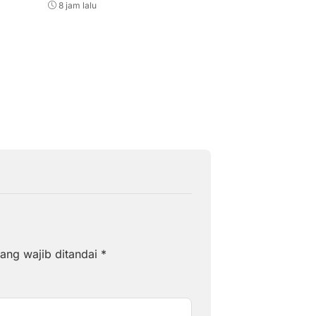
8 jam lalu
8 jam lalu
ang wajib ditandai
*