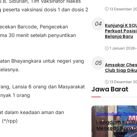
u B. Siburian, Tim Vaksinator Nakes
peserta vaksinasi dosis 1 dan dosis 2
13 Desember 2
04
Kunjungi K SQ
ngecekan Barcode, Pengecekan
Perkuat Posis
ma 30 menit setelah penyuntikan
Belanja Baru
1 Januari 2026
•
ehatan Bhayangkara untuk negeri yang
05
Amsakar Chess
jelasnya.
Club Siap Dik
13 Desember 2
rang, Lansia 6 orang dan Masyarakat
Jawa Barat
anyak 1 orang
apat dalam keadaan aman dan
Bandung
Berita Terbaru
 (*/rpp)
Pangdam III/Sil
Menkopolkam D