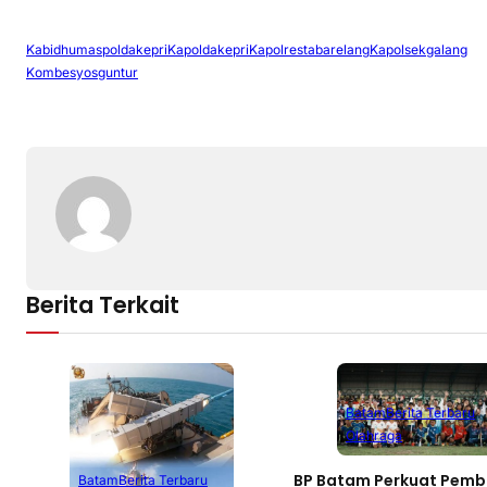
Kabidhumaspoldakepri
Kapoldakepri
Kapolrestabarelang
Kapolsekgalang
Kombesyosguntur
Berita Terkait
Batam
Berita Terbaru
Olahraga
BP Batam Perkuat Pemb
Batam
Berita Terbaru