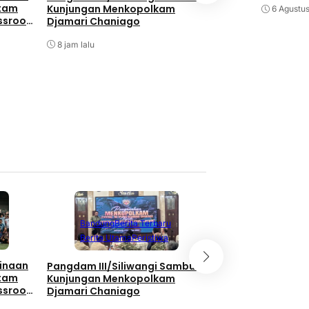
Pembangunan, TNI
atam
Kunjungan Menkopolkam
6 Agustu
Kebersamaan Di 
ssroot
Djamari Chaniago
Watuduwur
al 2026
8 jam lalu
8 jam lalu
Berita Terbaru
Berita Utama
Li
Bandung
Berita Terbaru
Nasional
Berita Utama
Peristiwa
Bukan Hanya Soal
inaan
Pangdam III/Siliwangi Sambut
Pembangunan, TNI
atam
Kunjungan Menkopolkam
Kebersamaan Di 
ssroot
Djamari Chaniago
Watuduwur
al 2026