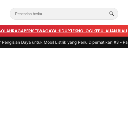
S
OLAHRAGA
PERISTIWA
GAYA HIDUP
TEKNOLOGI
KEPULAUAN RIAU
k Mobil Listrik yang Perlu Diperhatikan
|
#3 -
Panduan Belanja Online