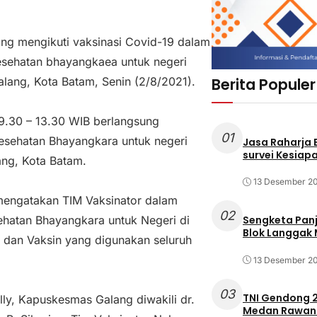
ng mengikuti vaksinasi Covid-19 dalam
kesehatan bhayangkaea untuk negeri
lang, Kota Batam, Senin (2/8/2021).
Berita Populer
09.30 – 13.30 WIB berlangsung
01
Kesehatan Bhayangkara untuk negeri
Jasa Raharja
survei Kesiapa
ng, Kota Batam.
13 Desember 2
mengatakan TIM Vaksinator dalam
02
sehatan Bhayangkara untuk Negeri di
Sengketa Pan
Blok Langgak
 dan Vaksin yang digunakan seluruh
13 Desember 2
03
TNI Gendong 2
ly, Kapuskesmas Galang diwakili dr.
Medan Rawan 