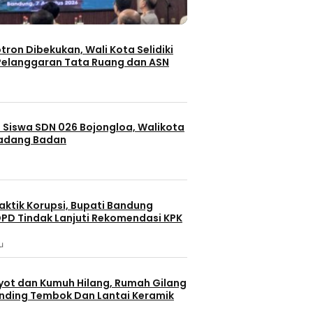
otron Dibekukan, Wali Kota Selidiki
elanggaran Tata Ruang dan ASN
 Siswa SDN 026 Bojongloa, Walikota
Padang Badan
aktik Korupsi, Bupati Bandung
PD Tindak Lanjuti Rekomendasi KPK
Berita 
u
Berita
festyle
Health 
Bandung
Batam
Nasion
yot dan Kumuh Hilang, Rumah Gilang
Berita Terbaru
dinding Tembok Dan Lantai Keramik
Fun Walk da