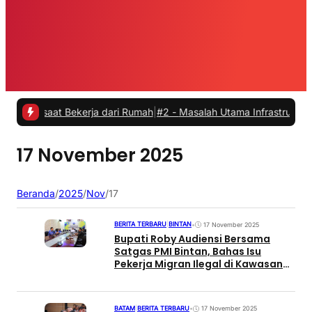
 saat Bekerja dari Rumah
|
#2 -
Masalah Utama Infrastruktur Pengisia
17 November 2025
Beranda
/
2025
/
Nov
/
17
BERITA TERBARU
|
BINTAN
•
17 November 2025
Bupati Roby Audiensi Bersama
Satgas PMI Bintan, Bahas Isu
Pekerja Migran Ilegal di Kawasan
Perbatasan
BATAM
|
BERITA TERBARU
•
17 November 2025