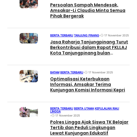
Persoalan Sampah Mendesak,
Amsakar-Li Claudia Minta Semua
Pihak Bergerak
BERITA TERBARU
|
TANJUNG PINANG
•
17 November 2025
Jasa Raharja Tanjungpinang Turut
Berkontribusi dalam Rapat FKLLAJ
Kota Tanjungpinang bulan
November 2025
BATAM
|
BERITA TERBARU
•
17 November 2025
Optimalisasi Keterbukaan
Informasi, Amsakar Terima
Kunjungan Komisi Informasi Kepri
BERITA TERBARU
|
BERITA UTAMA
|
KEPULAUAN RIAU
|
LINGGA
•
17 November 2025
Polres Lingga Ajak Siswa TK Belajar
Tertib dan Peduli Lingkungan
Lewat Kunjungan Edukatif