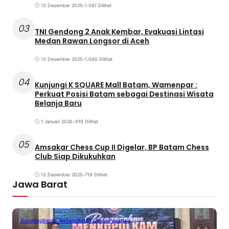
13 Desember 2025
•
1.081 Dilihat
03
TNI Gendong 2 Anak Kembar, Evakuasi Lintasi
Medan Rawan Longsor di Aceh
13 Desember 2025
•
1.040 Dilihat
04
Kunjungi K SQUARE Mall Batam, Wamenpar :
Perkuat Posisi Batam sebagai Destinasi Wisata
Belanja Baru
1 Januari 2026
•
919 Dilihat
05
Amsakar Chess Cup II Digelar, BP Batam Chess
Club Siap Dikukuhkan
13 Desember 2025
•
719 Dilihat
Jawa Barat
Bandung
Berita Terbaru
Berita Utama
Peristiwa