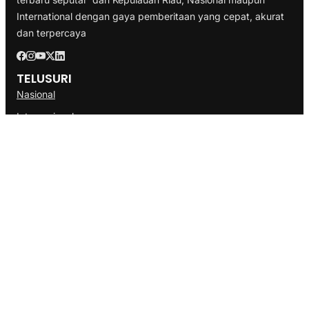
International dengan gaya pemberitaan yang cepat, akurat
dan terpercaya
TELUSURI
Nasional
Internasional
Bisnis
Ekonomi
Politik
Olahraga
INFORMASI
Redaksi
Tentang Kami
Disclaimer
Pedoman Media Cyber