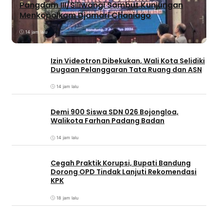
Pangdam III/Siliwangi Sambut Kunjungan
Menkopolkam Djamari Chaniago
14 jam lalu
Izin Videotron Dibekukan, Wali Kota Selidiki
Dugaan Pelanggaran Tata Ruang dan ASN
14 jam lalu
Demi 900 Siswa SDN 026 Bojongloa,
Walikota Farhan Padang Badan
14 jam lalu
Cegah Praktik Korupsi, Bupati Bandung
Dorong OPD Tindak Lanjuti Rekomendasi
KPK
18 jam lalu