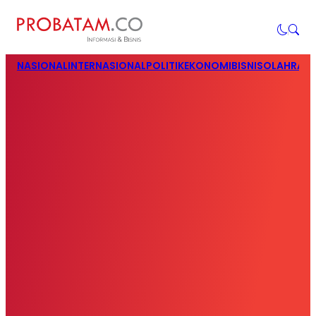
NASIONAL
INTERNASIONAL
POLITIK
EKONOMI
BISNIS
OLAHRAG