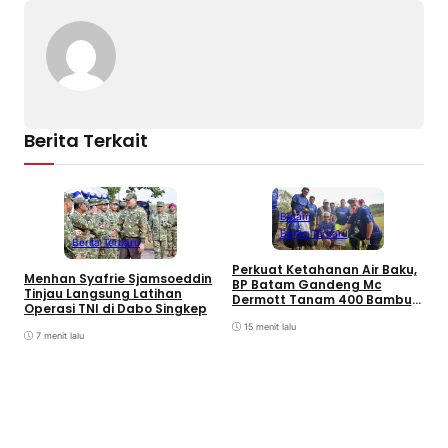
Berita Terkait
Batam
Berita Terbaru
Berita Terbaru
Perkuat Ketahanan Air Baku,
B
Menhan Syafrie Sjamsoeddin
BP Batam Gandeng Mc
L
Tinjau Langsung Latihan
Dermott Tanam 400 Bambu
K
Operasi TNI di Dabo Singkep
Betung di Bendungan Sei
B
Nongsa
15 menit lalu
7 menit lalu