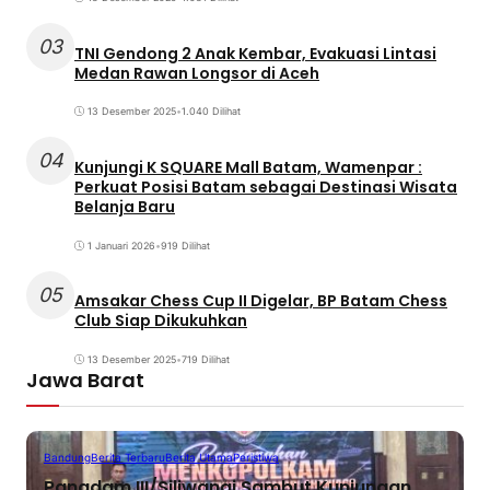
03
TNI Gendong 2 Anak Kembar, Evakuasi Lintasi
Medan Rawan Longsor di Aceh
13 Desember 2025
•
1.040 Dilihat
04
Kunjungi K SQUARE Mall Batam, Wamenpar :
Perkuat Posisi Batam sebagai Destinasi Wisata
Belanja Baru
1 Januari 2026
•
919 Dilihat
05
Amsakar Chess Cup II Digelar, BP Batam Chess
Club Siap Dikukuhkan
13 Desember 2025
•
719 Dilihat
Jawa Barat
Bandung
Berita Terbaru
Berita Utama
Peristiwa
Pangdam III/Siliwangi Sambut Kunjungan