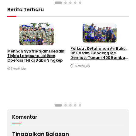
Berita Terbaru
Batam
Berita Terbaru
Berita Terbaru
Perkuat Ketahanan Air Baku,
B
Menhan Syafrie Sjamsoeddin
BP Batam Gandeng Mc
L
Tinjau Langsung Latihan
Dermott Tanam 400 Bambu
K
Operasi TNI di Dabo Singkep
Betung di Bendungan Sei
B
Nongsa
15 menit lalu
7 menit lalu
Komentar
Tinggalkan Balasan