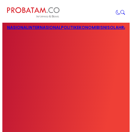
NASIONAL
INTERNASIONAL
POLITIK
EKONOMI
BISNIS
OLAHRAG