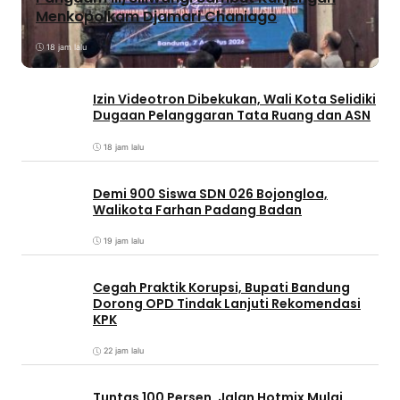
Menkopolkam Djamari Chaniago
18 jam lalu
Izin Videotron Dibekukan, Wali Kota Selidiki
Dugaan Pelanggaran Tata Ruang dan ASN
18 jam lalu
Demi 900 Siswa SDN 026 Bojongloa,
Walikota Farhan Padang Badan
19 jam lalu
Cegah Praktik Korupsi, Bupati Bandung
Dorong OPD Tindak Lanjuti Rekomendasi
KPK
22 jam lalu
Tuntas 100 Persen, Jalan Hotmix Mulai