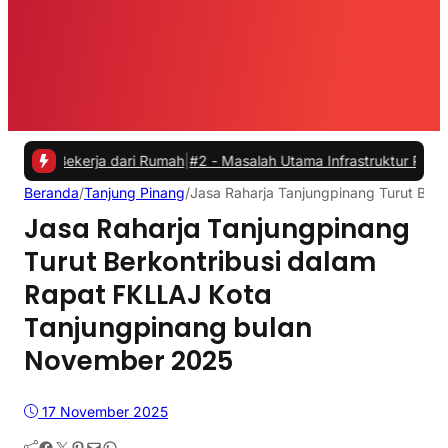
kerja dari Rumah
|
#2 -
Masalah Utama Infrastruktur Pengisian Daya un
Beranda
/
Tanjung Pinang
/
Jasa Raharja Tanjungpinang Turut Ber
Jasa Raharja Tanjungpinang
Turut Berkontribusi dalam
Rapat FKLLAJ Kota
Tanjungpinang bulan
November 2025
17 November 2025
Facebook
Twitter
Pinterest
Mail
WhatsApp