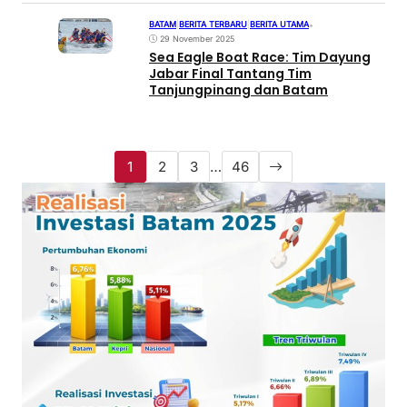
BATAM
|
BERITA TERBARU
|
BERITA UTAMA
•
29 November 2025
Sea Eagle Boat Race: Tim Dayung
Jabar Final Tantang Tim
Tanjungpinang dan Batam
1
2
3
…
46