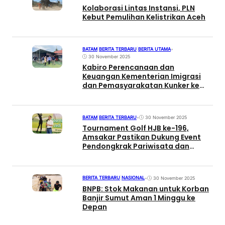
Kolaborasi Lintas Instansi, PLN
Kebut Pemulihan Kelistrikan Aceh
BATAM
|
BERITA TERBARU
|
BERITA UTAMA
•
30 November 2025
Kabiro Perencanaan dan
Keuangan Kementerian Imigrasi
dan Pemasyarakatan Kunker ke
LPP & LPKA Batam
BATAM
|
BERITA TERBARU
•
30 November 2025
Tournament Golf HJB ke-196,
Amsakar Pastikan Dukung Event
Pendongkrak Pariwisata dan
Investasi Batam
BERITA TERBARU
|
NASIONAL
•
30 November 2025
BNPB: Stok Makanan untuk Korban
Banjir Sumut Aman 1 Minggu ke
Depan