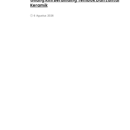
Gilang Kini Berdinding Tembok Dan Lantai
Keramik
6 Agustus 2026