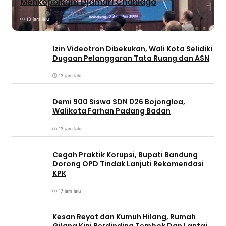
Menkopolkam Djamari Chaniago
13 jam lalu
Izin Videotron Dibekukan, Wali Kota Selidiki
Dugaan Pelanggaran Tata Ruang dan ASN
13 jam lalu
Demi 900 Siswa SDN 026 Bojongloa,
Walikota Farhan Padang Badan
13 jam lalu
Cegah Praktik Korupsi, Bupati Bandung
Dorong OPD Tindak Lanjuti Rekomendasi
KPK
17 jam lalu
Kesan Reyot dan Kumuh Hilang, Rumah