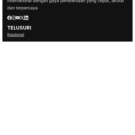
International dengan gaya pemberitaan yang cepat, akurat
dan terpercaya
TELUSURI
Nasional
Internasional
Bisnis
Ekonomi
Politik
Olahraga
INFORMASI
Redaksi
Tentang Kami
Disclaimer
Pedoman Media Cyber