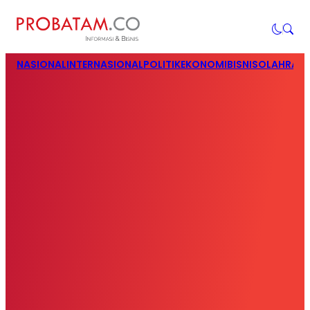
NASIONAL
INTERNASIONAL
POLITIK
EKONOMI
BISNIS
OLAHRAG