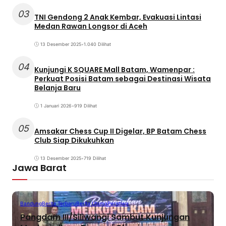
03
TNI Gendong 2 Anak Kembar, Evakuasi Lintasi
Medan Rawan Longsor di Aceh
13 Desember 2025
•
1.040 Dilihat
04
Kunjungi K SQUARE Mall Batam, Wamenpar :
Perkuat Posisi Batam sebagai Destinasi Wisata
Belanja Baru
1 Januari 2026
•
919 Dilihat
05
Amsakar Chess Cup II Digelar, BP Batam Chess
Club Siap Dikukuhkan
13 Desember 2025
•
719 Dilihat
Jawa Barat
Bandung
Berita Terbaru
Berita Utama
Peristiwa
Pangdam III/Siliwangi Sambut Kunjungan