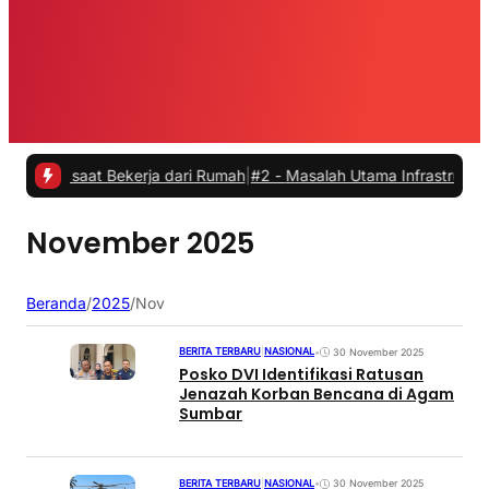
s saat Bekerja dari Rumah
|
#2 -
Masalah Utama Infrastruktur Pengisi
November 2025
Beranda
/
2025
/
Nov
BERITA TERBARU
|
NASIONAL
•
30 November 2025
Posko DVI Identifikasi Ratusan
Jenazah Korban Bencana di Agam
Sumbar
BERITA TERBARU
|
NASIONAL
•
30 November 2025