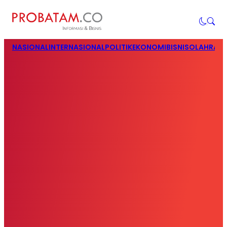
NASIONAL
INTERNASIONAL
POLITIK
EKONOMI
BISNIS
OLAHRAG