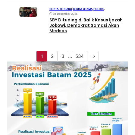
BERITA TERBARU
|
BERITA UTAMA
|
POLITIK
•
31 Desember 2025
SBY Dituding di Balik Kasus Ijazah
Jokowi, Demokrat Somasi Akun
Medsos
1
2
3
…
534