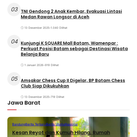
03
TNI Gendong 2 Anak Kembar, Evakuasi Lintasi
Medan Rawan Longsor di Aceh
13 Desember 2025
•
1.040 Dilihat
04
Kunjungi K SQUARE Mall Batam, Wamenpar :
Perkuat Posisi Batam sebagai Destinasi Wisata
Belanja Baru
1 Januari 2026
•
919 Dilihat
05
Amsakar Chess Cup II Digelar, BP Batam Chess
Club Siap Dikukuhkan
13 Desember 2025
•
719 Dilihat
Jawa Barat
Bandung
Berita Terbaru
Berita Utama
Nasional
Kesan Reyot dan Kumuh Hilang, Rumah