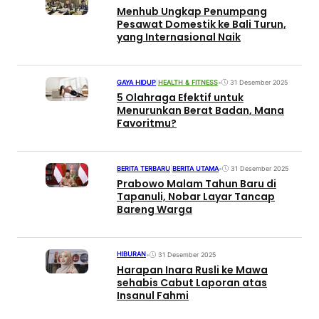
Menhub Ungkap Penumpang
Pesawat Domestik ke Bali Turun,
yang Internasional Naik
GAYA HIDUP
|
HEALTH & FITNESS
•
31 Desember 2025
5 Olahraga Efektif untuk
Menurunkan Berat Badan, Mana
Favoritmu?
BERITA TERBARU
|
BERITA UTAMA
•
31 Desember 2025
Prabowo Malam Tahun Baru di
Tapanuli, Nobar Layar Tancap
Bareng Warga
HIBURAN
•
31 Desember 2025
Harapan Inara Rusli ke Mawa
sehabis Cabut Laporan atas
Insanul Fahmi