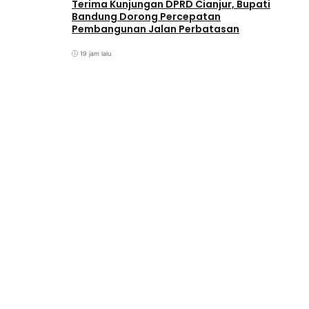
Terima Kunjungan DPRD Cianjur, Bupati
Bandung Dorong Percepatan
Pembangunan Jalan Perbatasan
19 jam lalu