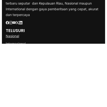
terbaru seputar dan Kepulauan Riau, Nasional maupun
International dengan gaya pemberitaan yang cepat, akurat
dan terpercaya
TELUSURI
Nasional
Internasional
Bisnis
Ekonomi
Politik
Olahraga
INFORMASI
Redaksi
Tentang Kami
Disclaimer