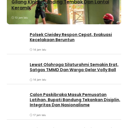
Gilang Kini Berdinding Tembok Dan Lantai
Keramik
13 jam lalu
Polsek Ciwidey Respon Cepat, Evakuasi
Kecelakaan Beruntun
14 jam lalu
Lewat Olahraga Silaturahmi Semakin Erat,
Satgas TMMD Dan Warga Gelar Volly Ball
14 jam lalu
Calon Paskibraka Masuk Pemusatan
Latihan, Bupati Bandung Tekankan Disiplin,
Integritas Dan Nasionalisme
17 jam lalu