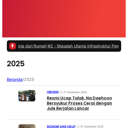
kerja dari Rumah
|
#2 -
Masalah Utama Infrastruktur Pengisian Daya u
2025
Beranda
/
2025
HIBURAN
•
31 Desember 2025
Resmi Ucap Talak, Na Daehoon
Bersyukur Proses Cerai dengan
Jule Berjalan Lancar
EKONOMI
|
GAYA HIDUP
•
31 Desember 2025