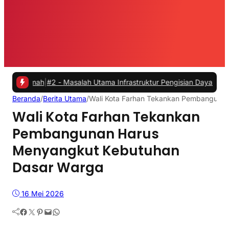
mah
|
#2 -
Masalah Utama Infrastruktur Pengisian Daya untuk Mobil List
Beranda
/
Berita Utama
/
Wali Kota Farhan Tekankan Pembanguna
Wali Kota Farhan Tekankan
Pembangunan Harus
Menyangkut Kebutuhan
Dasar Warga
16 Mei 2026
Facebook
Twitter
Pinterest
Mail
WhatsApp