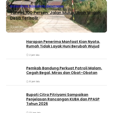
Bandung
Berita Terbaru
Berita Utama
Inspirasi
Tuntas 100 Persen, Jalan Mulus Ubah Wajah
Desa Terisolir
2 jam lalu
Harapan Penerima Manfaat Kian Nyata,
Rumah Tidak Layak Huni Berubah Wujud
2 jam lalu
Pemkab Bandung Perkuat Patroli Malam,
Cegah Begal, Miras dan Obat-Obatan
8 jam lalu
Bupati Citra Pitriyami Sampaikan
Penjelasan Rancangan KUBA dan PPASP
Tahun 2026
13 jam lalu