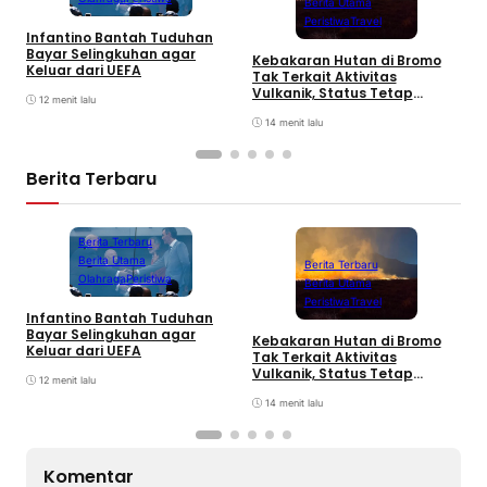
Berita Utama
Peristiwa
Travel
Infantino Bantah Tuduhan
K
Bayar Selingkuhan agar
Kebakaran Hutan di Bromo
S
Keluar dari UEFA
Tak Terkait Aktivitas
S
Vulkanik, Status Tetap
T
12 menit lalu
Waspada
14 menit lalu
Berita Terbaru
Berita Terbaru
Berita Utama
Berita Terbaru
Olahraga
Peristiwa
Berita Utama
Peristiwa
Travel
Infantino Bantah Tuduhan
K
Bayar Selingkuhan agar
Kebakaran Hutan di Bromo
S
Keluar dari UEFA
Tak Terkait Aktivitas
S
Vulkanik, Status Tetap
T
12 menit lalu
Waspada
14 menit lalu
Komentar