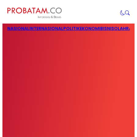
NASIONAL
INTERNASIONAL
POLITIK
EKONOMI
BISNIS
OLAHRAG