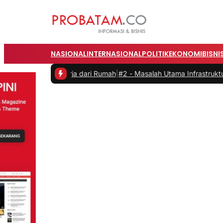
NASIONAL
INTERNASIONAL
POLITIK
EKONOMI
BISNI
aat Bekerja dari Rumah
|
#2 -
Masalah Utama Infrastruktur Pengisian 