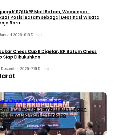
jungi K SQUARE Mall Batam, Wamenpar :
kuat Posisi Batam sebagai Destinasi Wisata
anja Baru
Januari 2026
•
919 Dilihat
akar Chess Cup II Digelar, BP Batam Chess
b Siap Dikukuhkan
3 Desember 2025
•
719 Dilihat
Barat
Berita Terbaru
Berita Utama
Peristiwa
m III/Siliwangi Sambut Kunjungan
polkam Djamari Chaniago
alu