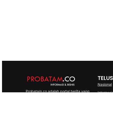
TELUS
Nasional
Probatam.co adalah portal berita yang
Internasi
menyajikan informasi terbaru seputar dan
Bisnis
Kepulauan Riau, Nasional maupun
Ekonomi
International dengan gaya pemberitaan