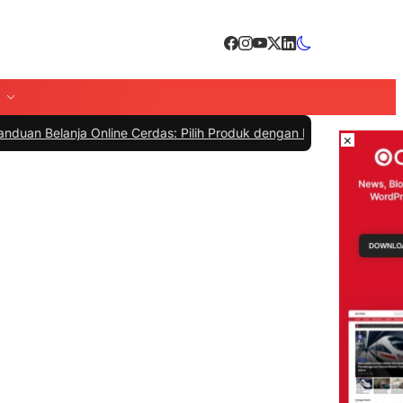
ja Online Cerdas: Pilih Produk dengan Bijak dan Hindari Penipuan
|
#
×