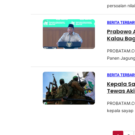
persoalan nila
BERITA TERBAR
Prabowo A
Kalau Bag
PROBATAM.CO,
Panen Jagung R
BERITA TERBAR
Kepala Sa
Tewas Aki
PROBATAM.CO,
kepala sayap m