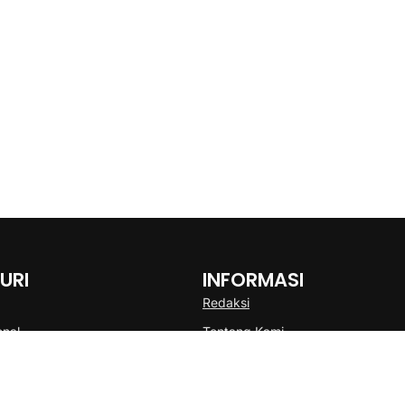
URI
INFORMASI
Redaksi
onal
Tentang Kami
Disclaimer
Pedoman Media Cyber