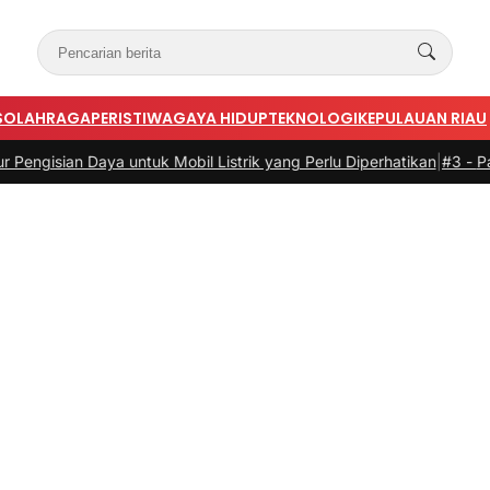
S
OLAHRAGA
PERISTIWA
GAYA HIDUP
TEKNOLOGI
KEPULAUAN RIAU
Daya untuk Mobil Listrik yang Perlu Diperhatikan
|
#3 -
Panduan Belan