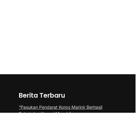
Berita Terbaru
“Pasukan Pendarat Korps Marinir Berhasil
Rebut dan Kuasai Musuh”
BP Batam Perkuat Pembinaan Talenta
Muda Lewat Batam Prime International