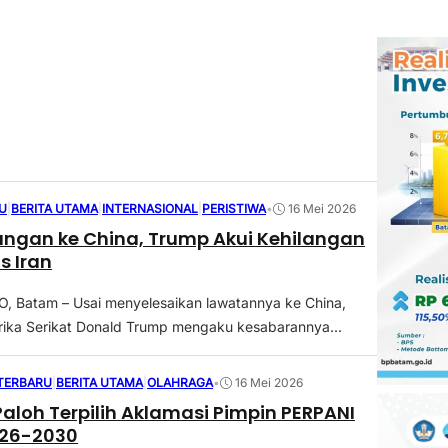
U
|
BERITA UTAMA
|
INTERNASIONAL
|
PERISTIWA
•
16 Mei 2026
ungan ke China, Trump Akui Kehilangan
s Iran
 Batam – Usai menyelesaikan lawatannya ke China,
ika Serikat Donald Trump mengaku kesabarannya...
 TERBARU
|
BERITA UTAMA
|
OLAHRAGA
•
16 Mei 2026
aloh Terpilih Aklamasi Pimpin PERPANI
26-2030