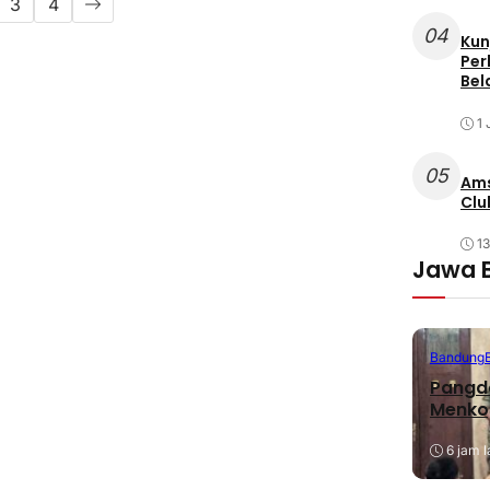
3
4
04
Kun
Per
Bel
1 
05
Ams
Clu
1
Jawa 
Bandung
Pangda
Menko
6 jam l