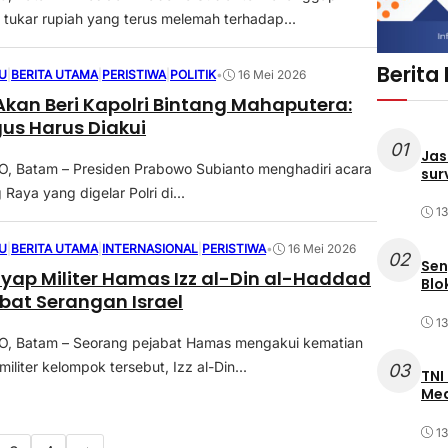
i tukar rupiah yang terus melemah terhadap...
Berita
U
|
BERITA UTAMA
|
PERISTIWA
|
POLITIK
•
16 Mei 2026
kan Beri Kapolri Bintang Mahaputera:
us Harus Diakui
01
Jas
 Batam – Presiden Prabowo Subianto menghadiri acara
sur
aya yang digelar Polri di...
1
U
|
BERITA UTAMA
|
INTERNASIONAL
|
PERISTIWA
•
16 Mei 2026
02
Sen
yap Militer Hamas Izz al-Din al-Haddad
Blo
bat Serangan Israel
1
 Batam – Seorang pejabat Hamas mengakui kematian
iliter kelompok tersebut, Izz al-Din...
03
TNI
Med
1