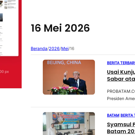
16 Mei 2026
Beranda
/
2026
/
Mei
/
16
BERITA TERBAR
Usai Kunj
Sabar ata
PROBATAM.CO,
Presiden Amer
BATAM
|
BERITA
Syamsul P
Batam 20