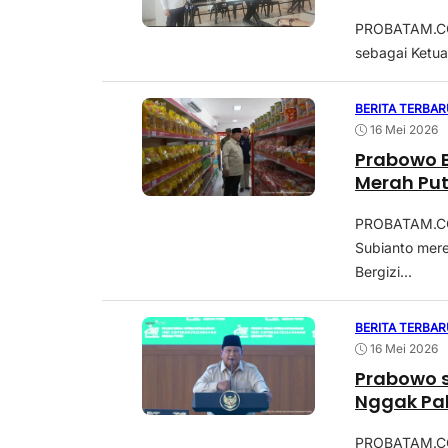
PROBATAM.CO, 
sebagai Ketu
BERITA TERBAR
16 Mei 2026
Prabowo 
Merah Put
PROBATAM.CO,
Subianto mer
Bergizi...
BERITA TERBAR
16 Mei 2026
Prabowo s
Nggak Pak
PROBATAM.CO,