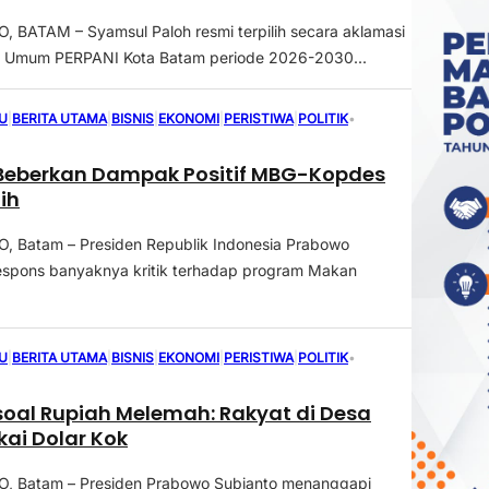
BATAM – Syamsul Paloh resmi terpilih secara aklamasi
a Umum PERPANI Kota Batam periode 2026-2030...
U
|
BERITA UTAMA
|
BISNIS
|
EKONOMI
|
PERISTIWA
|
POLITIK
•
Beberkan Dampak Positif MBG-Kopdes
ih
 Batam – Presiden Republik Indonesia Prabowo
espons banyaknya kritik terhadap program Makan
U
|
BERITA UTAMA
|
BISNIS
|
EKONOMI
|
PERISTIWA
|
POLITIK
•
oal Rupiah Melemah: Rakyat di Desa
ai Dolar Kok
 Batam – Presiden Prabowo Subianto menanggapi