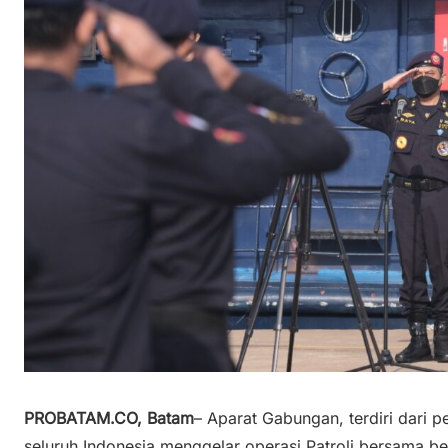
PROBATAM.CO, Batam
– Aparat Gabungan, terdiri dari 
seluruh Indonesia menggelar operasi Patroli bersama be