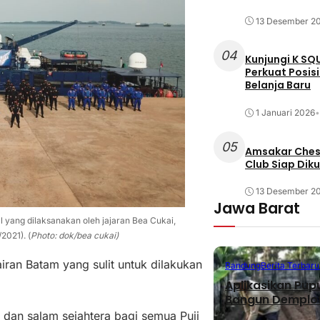
13 Desember 2
04
Kunjungi K SQ
Perkuat Posis
Belanja Baru
1 Januari 2026
•
05
Amsakar Chess
Club Siap Dik
13 Desember 2
Jawa Barat
l yang dilaksanakan oleh jajaran Bea Cukai,
2021). (
Photo: dok/bea cukai)
iran Batam yang sulit untuk dilakukan
Bandung
Berita Terbaru
Aplikasikan Pup
Bangun Demplot
 dan salam sejahtera bagi semua Puji