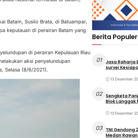
ai Batam, Susilo Brata, di Batuampar,
upa kepulauan di perairan Batam yang
Berita Populer
nyelundupan di perairan Kepulauan Riau
01
 melakukan aksi penyelundupan
Jasa Raharja
survei Kesiapa
, Selasa (8/6/2021).
13 Desember 2
02
Sengketa Pan
Blok Langgak
13 Desember 2
03
TNI Gendong 2
Medan Rawan 