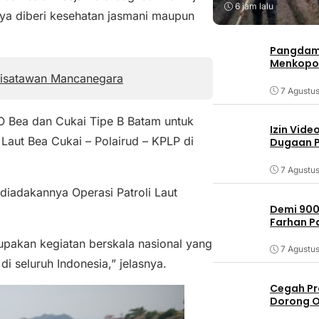
6 jam lalu
Nya diberi kesehatan jasmani maupun
Pangdam 
Menkopo
Wisatawan Mancanegara
7 Agustu
O Bea dan Cukai Tipe B Batam untuk
Izin Vide
 Laut Bea Cukai – Polairud – KPLP di
Dugaan P
7 Agustu
 diadakannya Operasi Patroli Laut
Demi 900
Farhan 
rupakan kegiatan berskala nasional yang
7 Agustu
i seluruh Indonesia,” jelasnya.
Cegah Pr
Dorong O