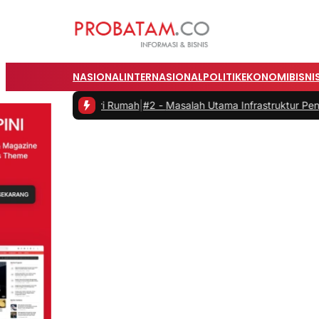
NASIONAL
INTERNASIONAL
POLITIK
EKONOMI
BISNI
ari Rumah
|
#2 -
Masalah Utama Infrastruktur Pengisian Daya untuk Mob