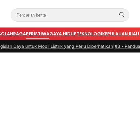
S
OLAHRAGA
PERISTIWA
GAYA HIDUP
TEKNOLOGI
KEPULAUAN RIAU
il Listrik yang Perlu Diperhatikan
|
#3 -
Panduan Belanja Online Cerd