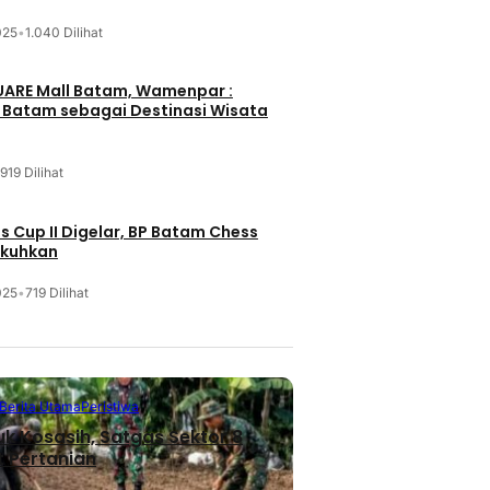
025
•
1.040 Dilihat
UARE Mall Batam, Wamenpar :
i Batam sebagai Destinasi Wisata
919 Dilihat
 Cup II Digelar, BP Batam Chess
ukuhkan
025
•
719 Dilihat
Berita Utama
Peristiwa
uk Kosasih, Satgas Sektor 8
 Pertanian