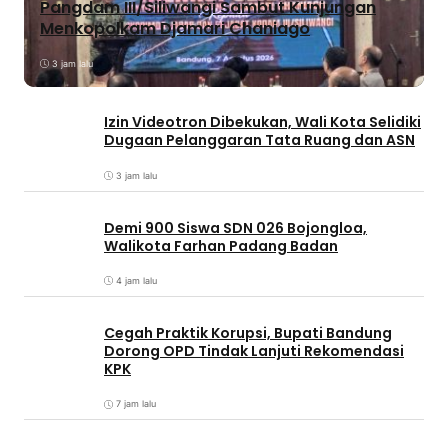
Pangdam III/Siliwangi Sambut Kunjungan
Menkopolkam Djamari Chaniago
3 jam lalu
Izin Videotron Dibekukan, Wali Kota Selidiki
Dugaan Pelanggaran Tata Ruang dan ASN
3 jam lalu
Demi 900 Siswa SDN 026 Bojongloa,
Walikota Farhan Padang Badan
4 jam lalu
Cegah Praktik Korupsi, Bupati Bandung
Dorong OPD Tindak Lanjuti Rekomendasi
KPK
7 jam lalu