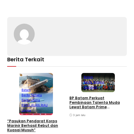
Berita Terkait
Batam
Berita Terbaru
Olahraga
Batam
Berita Terbaru
BP Batam Perkuat
P
Berita Utama
Pembinaan Talenta Muda
S
KEPULAUAN RIAU
Lewat Batam Prime
M
Lingga
International Grassroot
C
Football sebagai Festival
3 jam lalu
2026
“Pasukan Pendarat Korps
Marinir Berhasil Rebut dan
Kuasai Musuh”