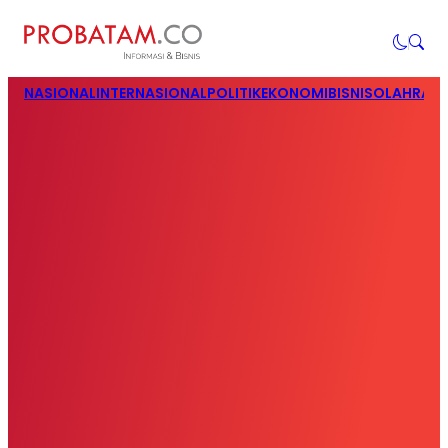
NASIONAL
INTERNASIONAL
POLITIK
EKONOMI
BISNIS
OLAHRAG