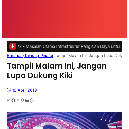
 -
Masalah Utama Infrastruktur Pengisian Daya untuk Mobil Listrik y
Beranda
/
Tanjung Pinang
/
Tampil Malam Ini, Jangan Lupa Dukung
Tampil Malam Ini, Jangan
Lupa Dukung Kiki
18 April 2019
Facebook
Twitter
Pinterest
Mail
WhatsApp