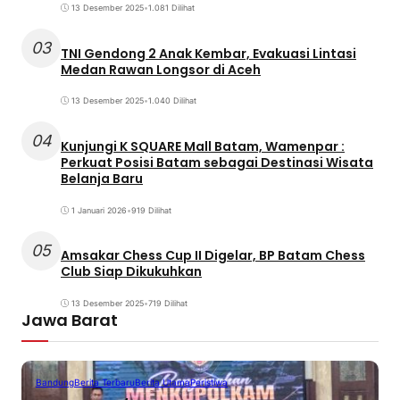
13 Desember 2025
•
1.081 Dilihat
03
TNI Gendong 2 Anak Kembar, Evakuasi Lintasi
Medan Rawan Longsor di Aceh
13 Desember 2025
•
1.040 Dilihat
04
Kunjungi K SQUARE Mall Batam, Wamenpar :
Perkuat Posisi Batam sebagai Destinasi Wisata
Belanja Baru
1 Januari 2026
•
919 Dilihat
05
Amsakar Chess Cup II Digelar, BP Batam Chess
Club Siap Dikukuhkan
13 Desember 2025
•
719 Dilihat
Jawa Barat
Bandung
Berita Terbaru
Berita Utama
Peristiwa