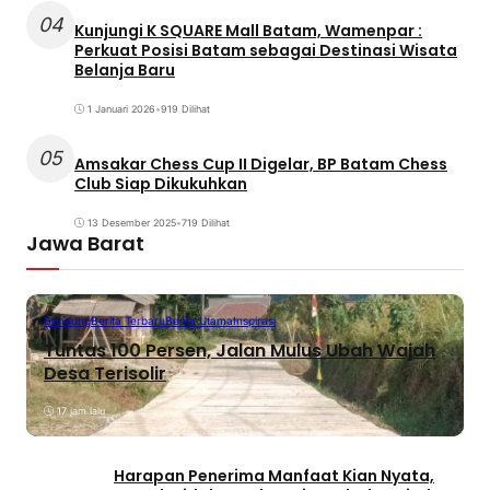
04
Kunjungi K SQUARE Mall Batam, Wamenpar :
Perkuat Posisi Batam sebagai Destinasi Wisata
Belanja Baru
1 Januari 2026
•
919 Dilihat
05
Amsakar Chess Cup II Digelar, BP Batam Chess
Club Siap Dikukuhkan
13 Desember 2025
•
719 Dilihat
Jawa Barat
Bandung
Berita Terbaru
Berita Utama
Inspirasi
Tuntas 100 Persen, Jalan Mulus Ubah Wajah
Desa Terisolir
17 jam lalu
Harapan Penerima Manfaat Kian Nyata,