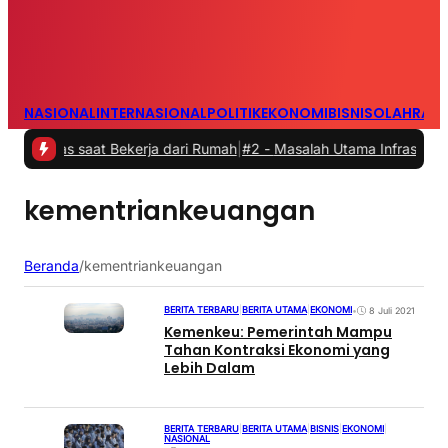
NASIONAL
INTERNASIONAL
POLITIK
EKONOMI
BISNIS
OLAHRAG
tas saat Bekerja dari Rumah
|
#2 -
Masalah Utama Infrastruktur Pengi
kementriankeuangan
Beranda
/
kementriankeuangan
BERITA TERBARU
|
BERITA UTAMA
|
EKONOMI
•
8 Juli 2021
Kemenkeu: Pemerintah Mampu
Tahan Kontraksi Ekonomi yang
Lebih Dalam
BERITA TERBARU
|
BERITA UTAMA
|
BISNIS
|
EKONOMI
|
NASIONAL