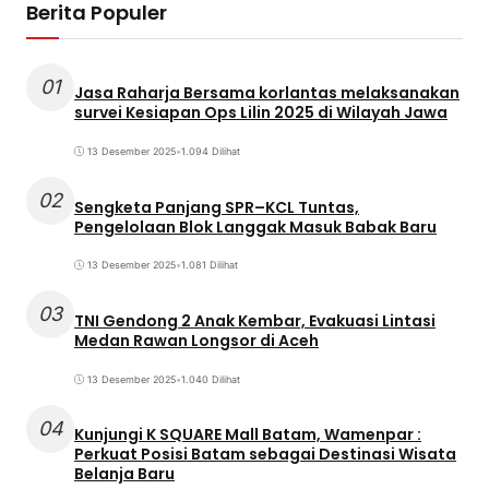
Berita Populer
01
Jasa Raharja Bersama korlantas melaksanakan
survei Kesiapan Ops Lilin 2025 di Wilayah Jawa
13 Desember 2025
•
1.094 Dilihat
02
Sengketa Panjang SPR–KCL Tuntas,
Pengelolaan Blok Langgak Masuk Babak Baru
13 Desember 2025
•
1.081 Dilihat
03
TNI Gendong 2 Anak Kembar, Evakuasi Lintasi
Medan Rawan Longsor di Aceh
13 Desember 2025
•
1.040 Dilihat
04
Kunjungi K SQUARE Mall Batam, Wamenpar :
Perkuat Posisi Batam sebagai Destinasi Wisata
Belanja Baru