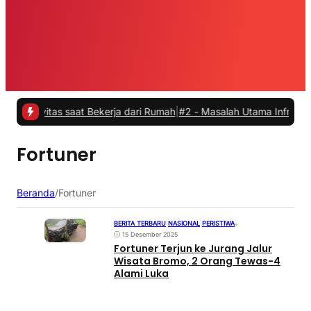
ivitas saat Bekerja dari Rumah
|
#2 -
Masalah Utama Infrastruktur Pe
Fortuner
Beranda
/
Fortuner
BERITA TERBARU
|
NASIONAL
|
PERISTIWA
•
15 Desember 2025
Fortuner Terjun ke Jurang Jalur
Wisata Bromo, 2 Orang Tewas-4
Alami Luka