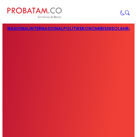
NASIONAL
INTERNASIONAL
POLITIK
EKONOMI
BISNIS
OLAHRAG