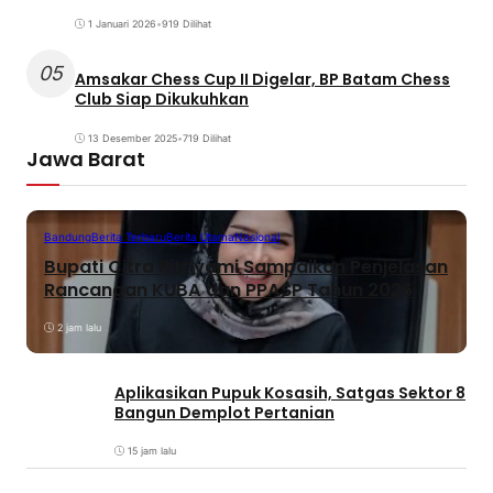
1 Januari 2026
•
919 Dilihat
05
Amsakar Chess Cup II Digelar, BP Batam Chess
Club Siap Dikukuhkan
13 Desember 2025
•
719 Dilihat
Jawa Barat
Bandung
Berita Terbaru
Berita Utama
Nasional
Bupati Citra Pitriyami Sampaikan Penjelasan
Rancangan KUBA dan PPASP Tahun 2026
2 jam lalu
Aplikasikan Pupuk Kosasih, Satgas Sektor 8
Bangun Demplot Pertanian
15 jam lalu