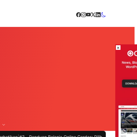
×
3 -
Panduan Belanja Online Cerdas: Pilih Produk dengan Bijak dan Hi