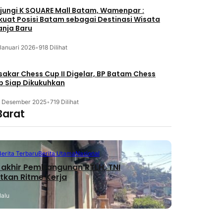
jungi K SQUARE Mall Batam, Wamenpar :
kuat Posisi Batam sebagai Destinasi Wisata
anja Baru
Januari 2026
•
918 Dilihat
akar Chess Cup II Digelar, BP Batam Chess
b Siap Dikukuhkan
3 Desember 2025
•
719 Dilihat
Barat
Berita Terbaru
Berita Utama
Nasional
akhir Pembangunan RTLH, TNI
tkan Ritme Kerja
lalu