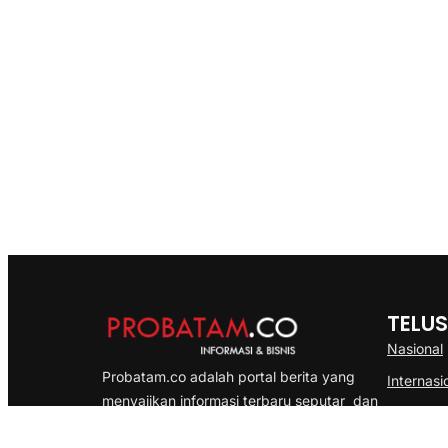
TELUS
Nasional
Probatam.co adalah portal berita yang
Internasi
menyajikan informasi terbaru seputar dan
Bisnis
Kepulauan Riau, Nasional maupun
Ekonomi