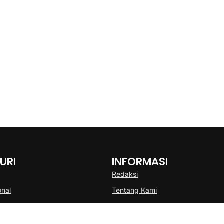
URI
INFORMASI
Redaksi
onal
Tentang Kami
Disclaimer
Pedoman Media Cyber