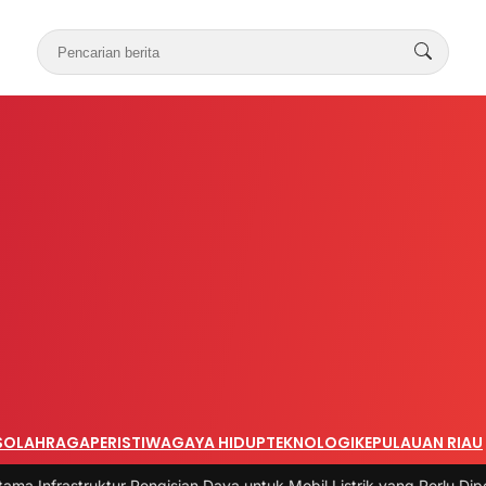
S
OLAHRAGA
PERISTIWA
GAYA HIDUP
TEKNOLOGI
KEPULAUAN RIAU
uktur Pengisian Daya untuk Mobil Listrik yang Perlu Diperhatikan
|
#