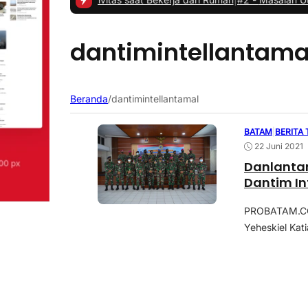
dantimintellantama
Beranda
/
dantimintellantamal
BATAM
|
BERITA
22 Juni 2021
Danlanta
Dantim In
PROBATAM.CO
Yeheskiel Kat