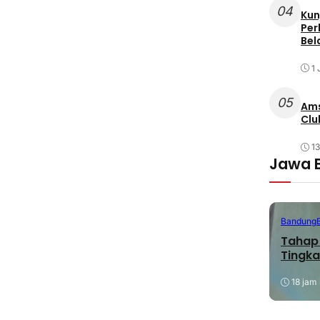
04
Kun
Per
Bel
1 
05
Ams
Clu
1
Jawa 
Bandung
Tahap 
Tingka
18 jam 