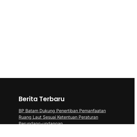
Berita Terbaru
BP Batam Dukung Penertiban Pemanfaatan
Ruang Laut Sesuai Ketentuan Peraturan
Perundang-undangan
Panglima TNI Kunjungi Kepri, Amsakar