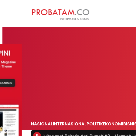
NASIONAL
INTERNASIONAL
POLITIK
EKONOMI
BISNI
 Produktivitas saat Bekerja dari Rumah
|
#2 -
Masalah Utama Infrastr