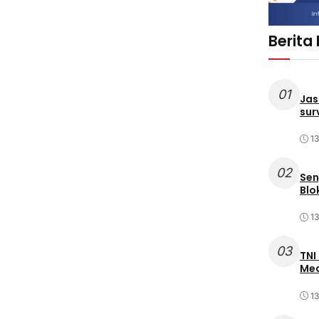
Berita
01
Jas
sur
1
02
Sen
Blo
1
03
TNI
Med
1