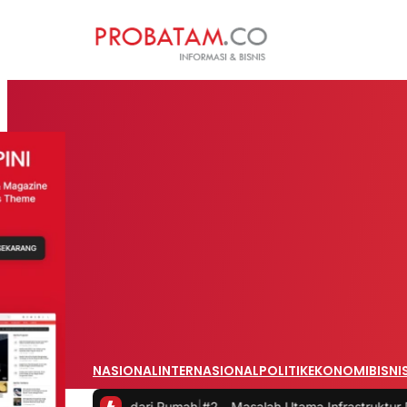
NASIONAL
INTERNASIONAL
POLITIK
EKONOMI
BISNI
erja dari Rumah
|
#2 -
Masalah Utama Infrastruktur Pengisian Daya unt