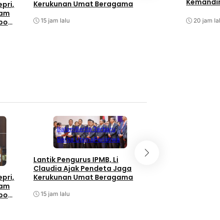
Kemandir
Taklimat Awal Aud
Kerukunan Umat Beragama
pri,
Itwasum Polri Tah
tam
2026 di Polda Kepr
20 jam la
15 jam lalu
bo
16 jam lalu
Batam
Berita Terbaru
Berita Utama
Peristiwa
Batam
Berita T
Berita Utama
Lantik Pengurus IPMB, Li
Claudia Ajak Pendeta Jaga
Taklimat Awal Aud
Kerukunan Umat Beragama
pri,
Itwasum Polri Tah
tam
2026 di Polda Kepr
15 jam lalu
bo
16 jam lalu