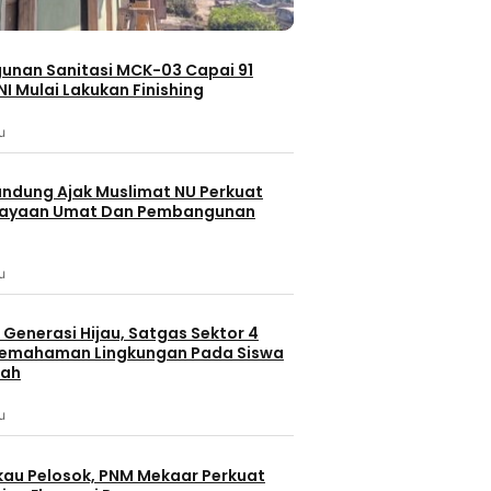
nan Sanitasi MCK-03 Capai 91
NI Mulai Lakukan Finishing
u
andung Ajak Muslimat NU Perkuat
ayaan Umat Dan Pembangunan
u
Generasi Hijau, Satgas Sektor 4
Pemahaman Lingkungan Pada Siswa
lah
Batam
u
Batam
Berita Terbaru
erbaru
Berita
Berita Utama
Politik
Gaya H
au Pelosok, PNM Mekaar Perkuat