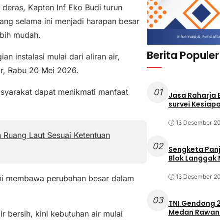
 deras, Kapten Inf Eko Budi turun
yang selama ini menjadi harapan besar
ebih mudah.
Berita Populer
n instalasi mulai dari aliran air,
or, Rabu 20 Mei 2026.
01
asyarakat dapat menikmati manfaat
Jasa Raharja
survei Kesiapa
13 Desember 2
 Ruang Laut Sesuai Ketentuan
02
Sengketa Pan
Blok Langgak
13 Desember 2
ini membawa perubahan besar dalam
03
TNI Gendong 2
Medan Rawan 
bersih, kini kebutuhan air mulai