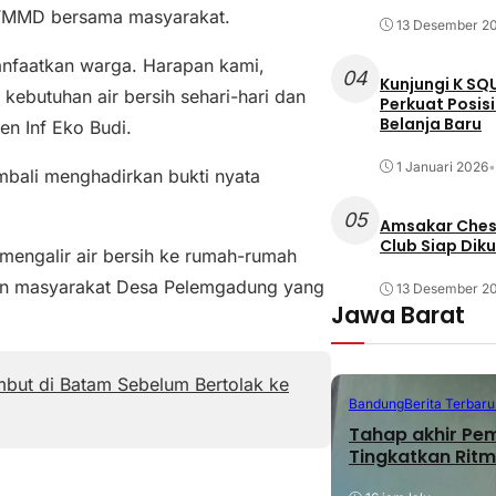
 TMMD bersama masyarakat.
13 Desember 2
anfaatkan warga. Harapan kami,
04
Kunjungi K SQ
kebutuhan air bersih sehari-hari dan
Perkuat Posis
Belanja Baru
n Inf Eko Budi.
1 Januari 2026
•
ali menghadirkan bukti nyata
05
Amsakar Chess
Club Siap Dik
 mengalir air bersih ke rumah-rumah
pan masyarakat Desa Pelemgadung yang
13 Desember 2
Jawa Barat
mbut di Batam Sebelum Bertolak ke
Bandung
Berita Terbaru
Tahap akhir Pe
Tingkatkan Ritm