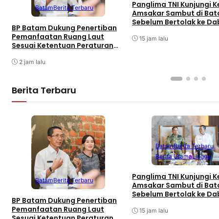
Panglima TNI Kunjungi Ke
Batam
Berita Terbaru
Amsakar Sambut di Ba
Sebelum Bertolak ke Da
BP Batam Dukung Penertiban
Singkep, Lingga
Pemanfaatan Ruang Laut
15 jam lalu
Sesuai Ketentuan Peraturan
Perundang-undangan
2 jam lalu
Berita Terbaru
Batam
Berita Terbaru
Berita Utama
Lingga
Panglima TNI Kunjungi Ke
Batam
Berita Terbaru
Amsakar Sambut di Ba
Sebelum Bertolak ke Da
BP Batam Dukung Penertiban
Singkep, Lingga
Pemanfaatan Ruang Laut
15 jam lalu
Sesuai Ketentuan Peraturan