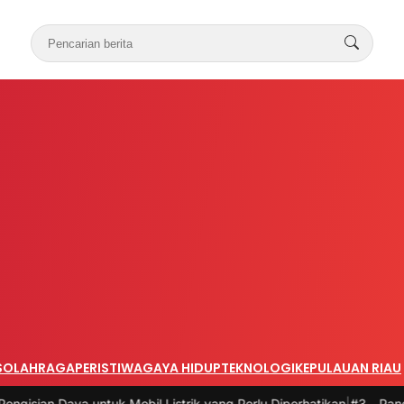
S
OLAHRAGA
PERISTIWA
GAYA HIDUP
TEKNOLOGI
KEPULAUAN RIAU
uk Mobil Listrik yang Perlu Diperhatikan
|
#3 -
Panduan Belanja Onlin