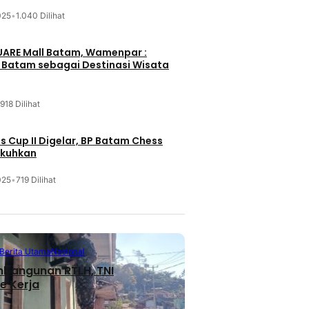
025
•
1.040 Dilihat
UARE Mall Batam, Wamenpar :
i Batam sebagai Destinasi Wisata
918 Dilihat
 Cup II Digelar, BP Batam Chess
ukuhkan
025
•
719 Dilihat
Berita Utama
Nasional
mbangunan RTLH, TNI
e Kerja