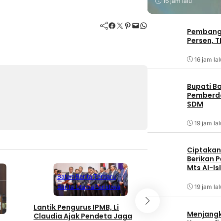
16 jam lalu
Facebook
Twitter
Pinterest
Mail
WhatsApp
Pembangu
Persen, T
16 jam lal
Bupati B
Pemberd
SDM
19 jam lal
Ciptakan 
Berikan 
Mts Al-Is
Batam
Berita Terbaru
19 jam lal
Berita Utama
Peristiwa
Batam
Berita T
Berita Utama
Lantik Pengurus IPMB, Li
Menjangk
Claudia Ajak Pendeta Jaga