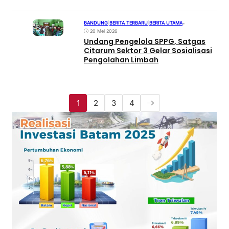
BANDUNG
|
BERITA TERBARU
|
BERITA UTAMA
•
20 Mei 2026
Undang Pengelola SPPG, Satgas
Citarum Sektor 3 Gelar Sosialisasi
Pengolahan Limbah
1
2
3
4