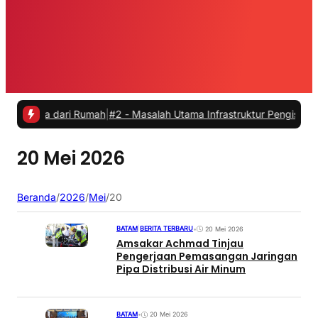
rja dari Rumah
|
#2 -
Masalah Utama Infrastruktur Pengisian Daya unt
20 Mei 2026
Beranda
/
2026
/
Mei
/
20
BATAM
|
BERITA TERBARU
•
20 Mei 2026
Amsakar Achmad Tinjau
Pengerjaan Pemasangan Jaringan
Pipa Distribusi Air Minum
BATAM
•
20 Mei 2026