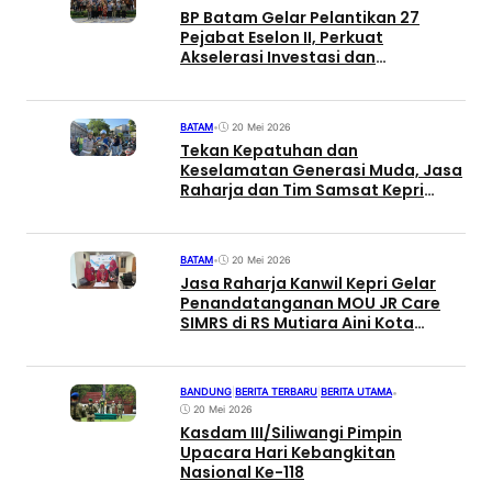
BP Batam Gelar Pelantikan 27
Pejabat Eselon II, Perkuat
Akselerasi Investasi dan
Pembangunan Batam
BATAM
•
20 Mei 2026
Tekan Kepatuhan dan
Keselamatan Generasi Muda, Jasa
Raharja dan Tim Samsat Kepri
Gelar Program SMART ROAD di
SMKN 1
BATAM
•
20 Mei 2026
Jasa Raharja Kanwil Kepri Gelar
Penandatanganan MOU JR Care
SIMRS di RS Mutiara Aini Kota
Batam
BANDUNG
|
BERITA TERBARU
|
BERITA UTAMA
•
20 Mei 2026
Kasdam III/Siliwangi Pimpin
Upacara Hari Kebangkitan
Nasional Ke-118