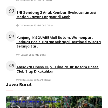
13 Desember 2025
•
1.081 Dilihat
03
TNI Gendong 2 Anak Kembar, Evakuasi Lintasi
Medan Rawan Longsor di Aceh
13 Desember 2025
•
1.040 Dilihat
04
Kunjungi K SQUARE Mall Batam, Wamenpar :
Perkuat Posisi Batam sebagai Destinasi Wisata
Belanja Baru
1 Januari 2026
•
919 Dilihat
05
Amsakar Chess Cup II Digelar, BP Batam Chess
Club Siap Dikukuhkan
13 Desember 2025
•
719 Dilihat
Jawa Barat
Bandung
Berita Terbaru
Berita Utama
Peristiwa