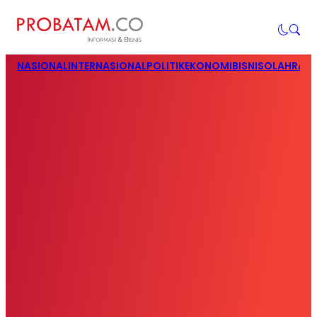
NASIONAL
INTERNASIONAL
POLITIK
EKONOMI
BISNIS
OLAHRAG