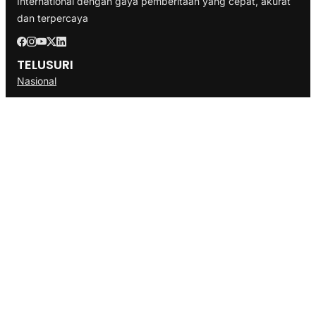
International dengan gaya pemberitaan yang cepat, akurat
dan terpercaya
TELUSURI
Nasional
Internasional
Bisnis
Ekonomi
Politik
Olahraga
INFORMASI
Redaksi
Tentang Kami
Disclaimer
Pedoman Media Cyber