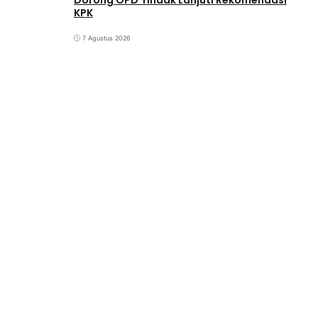
Dorong OPD Tindak Lanjuti Rekomendasi
KPK
7 Agustus 2026