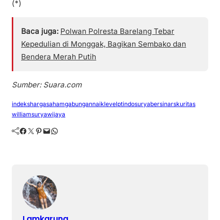
(*)
Baca juga:
Polwan Polresta Barelang Tebar
Kepedulian di Monggak, Bagikan Sembako dan
Bendera Merah Putih
Sumber: Suara.com
indekshargasahamgabungan
naiklevel
ptindosuryabersinarskuritas
williamsuryawijaya
Facebook
Twitter
Pinterest
Mail
WhatsApp
Lamkaruna