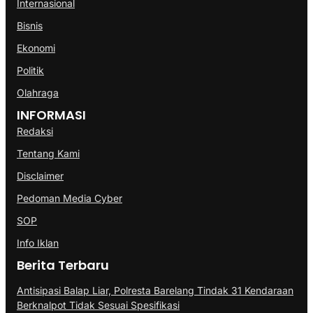
Internasional
Bisnis
Ekonomi
Politik
Olahraga
INFORMASI
Redaksi
Tentang Kami
Disclaimer
Pedoman Media Cyber
SOP
Info Iklan
Berita Terbaru
Antisipasi Balap Liar, Polresta Barelang Tindak 31 Kendaraan
Berknalpot Tidak Sesuai Spesifikasi