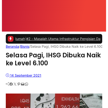
umah
|
#2 -
Masalah Utama Infrastruktur Pengisian Daya untuk Mobil Li
Beranda
/
Bisnis
/
Selasa Pagi, IHSG Dibuka Naik ke Level 6.100
Selasa Pagi, IHSG Dibuka Naik
ke Level 6.100
14 September 2021
Facebook
Twitter
Pinterest
Mail
WhatsApp