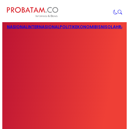
NASIONAL
INTERNASIONAL
POLITIK
EKONOMI
BISNIS
OLAHRAG