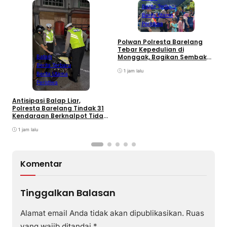
Berita Terbaru
Berita Utama
Peristiwa
Polwan Polresta Barelang
D
Tebar Kepedulian di
y
Monggak, Bagikan Sembako
Batam
H
dan Bendera Merah Putih
Berita Terbaru
B
1 jam lalu
Berita Utama
Peristiwa
Antisipasi Balap Liar,
Polresta Barelang Tindak 31
Kendaraan Berknalpot Tidak
Sesuai Spesifikasi
1 jam lalu
Komentar
Tinggalkan Balasan
Alamat email Anda tidak akan dipublikasikan.
Ruas
yang wajib ditandai
*