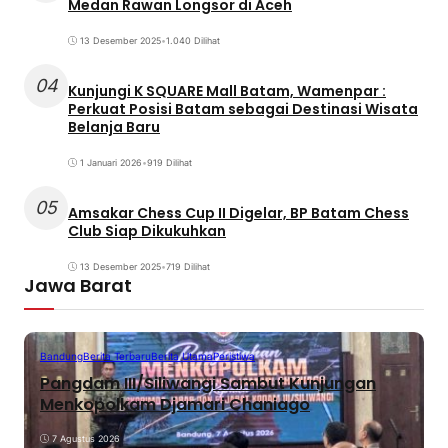
Medan Rawan Longsor di Aceh
13 Desember 2025
•
1.040 Dilihat
04
Kunjungi K SQUARE Mall Batam, Wamenpar :
Perkuat Posisi Batam sebagai Destinasi Wisata
Belanja Baru
1 Januari 2026
•
919 Dilihat
05
Amsakar Chess Cup II Digelar, BP Batam Chess
Club Siap Dikukuhkan
13 Desember 2025
•
719 Dilihat
Jawa Barat
Bandung
Berita Terbaru
Berita Utama
Peristiwa
Pangdam III/Siliwangi Sambut Kunjungan
Menkopolkam Djamari Chaniago
7 Agustus 2026