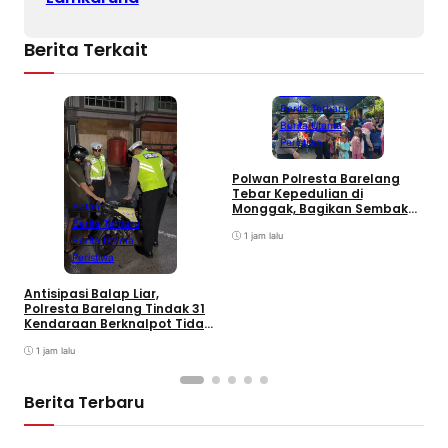
Berita Terkait
Batam
Berita Terbaru
Berita Utama
Peristiwa
Polwan Polresta Barelang
D
Tebar Kepedulian di
y
Monggak, Bagikan Sembako
Batam
H
dan Bendera Merah Putih
Berita Terbaru
B
1 jam lalu
Berita Utama
Peristiwa
Antisipasi Balap Liar,
Polresta Barelang Tindak 31
Kendaraan Berknalpot Tidak
Sesuai Spesifikasi
1 jam lalu
Berita Terbaru
Batam