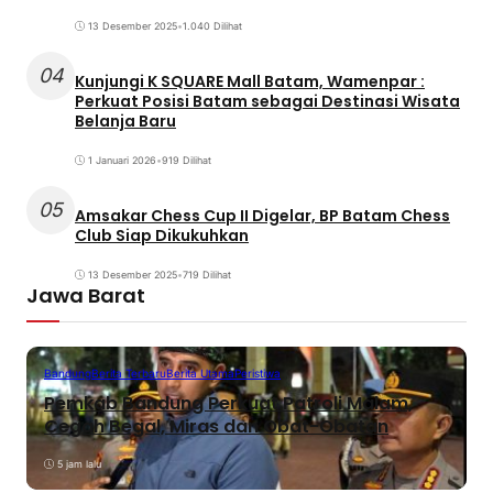
13 Desember 2025
•
1.040 Dilihat
04
Kunjungi K SQUARE Mall Batam, Wamenpar :
Perkuat Posisi Batam sebagai Destinasi Wisata
Belanja Baru
1 Januari 2026
•
919 Dilihat
05
Amsakar Chess Cup II Digelar, BP Batam Chess
Club Siap Dikukuhkan
13 Desember 2025
•
719 Dilihat
Jawa Barat
Bandung
Berita Terbaru
Berita Utama
Peristiwa
Pemkab Bandung Perkuat Patroli Malam,
Cegah Begal, Miras dan Obat-Obatan
5 jam lalu