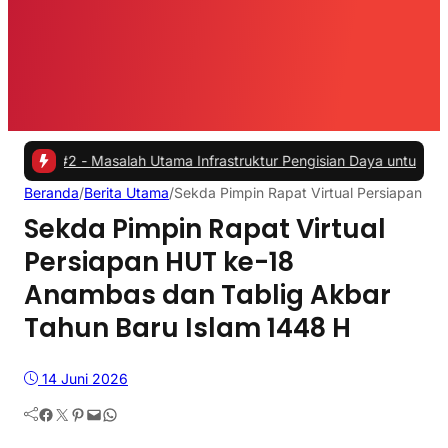
 -
Masalah Utama Infrastruktur Pengisian Daya untuk Mobil Listrik y
Beranda
/
Berita Utama
/
Sekda Pimpin Rapat Virtual Persiapan H
Sekda Pimpin Rapat Virtual
Persiapan HUT ke-18
Anambas dan Tablig Akbar
Tahun Baru Islam 1448 H
14 Juni 2026
Facebook
Twitter
Pinterest
Mail
WhatsApp