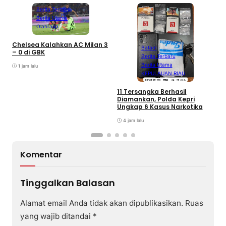
Berita Terbaru
Berita Utama
Olahraga
Chelsea Kalahkan AC Milan 3
Batam
– 0 di GBK
Berita Terbaru
Berita Utama
1 jam lalu
KEPULAUAN RIAU
D
A
11 Tersangka Berhasil
A
Diamankan, Polda Kepri
T
Ungkap 6 Kasus Narkotika
P
K
4 jam lalu
Komentar
Tinggalkan Balasan
Alamat email Anda tidak akan dipublikasikan.
Ruas
yang wajib ditandai
*