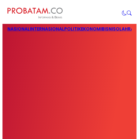
NASIONAL
INTERNASIONAL
POLITIK
EKONOMI
BISNIS
OLAHRAG