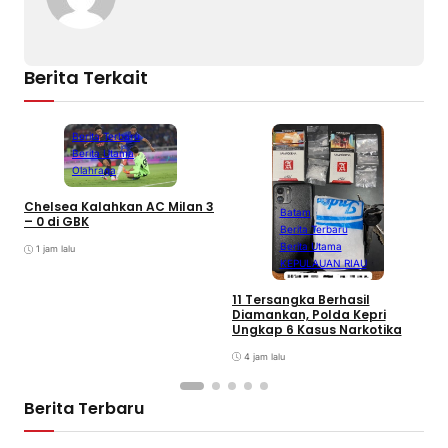
Berita Terkait
Berita Terbaru
Berita Utama
Olahraga
Chelsea Kalahkan AC Milan 3
Batam
– 0 di GBK
Berita Terbaru
Berita Utama
1 jam lalu
KEPULAUAN RIAU
D
A
11 Tersangka Berhasil
A
Diamankan, Polda Kepri
T
Ungkap 6 Kasus Narkotika
P
K
4 jam lalu
Berita Terbaru