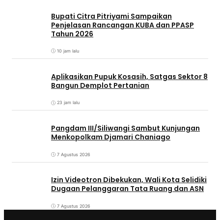
Bupati Citra Pitriyami Sampaikan
Penjelasan Rancangan KUBA dan PPASP
Tahun 2026
10 jam lalu
Aplikasikan Pupuk Kosasih, Satgas Sektor 8
Bangun Demplot Pertanian
23 jam lalu
Pangdam III/Siliwangi Sambut Kunjungan
Menkopolkam Djamari Chaniago
7 Agustus 2026
Izin Videotron Dibekukan, Wali Kota Selidiki
Dugaan Pelanggaran Tata Ruang dan ASN
7 Agustus 2026