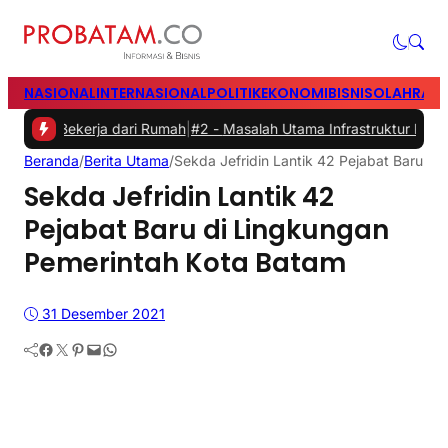
NASIONAL
INTERNASIONAL
POLITIK
EKONOMI
BISNIS
OLAHRAG
ekerja dari Rumah
|
#2 -
Masalah Utama Infrastruktur Pengisian Daya 
Beranda
/
Berita Utama
/
Sekda Jefridin Lantik 42 Pejabat Baru d
Sekda Jefridin Lantik 42
Pejabat Baru di Lingkungan
Pemerintah Kota Batam
31 Desember 2021
Facebook
Twitter
Pinterest
Mail
WhatsApp