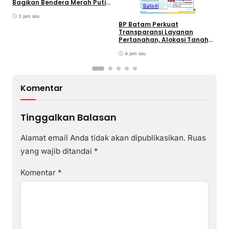
B
Bagikan Bendera Merah Putih
Batam
K
Ke Wajib Pajak Kendaraan
T
Bermotor di Kantor Samsat
3 jam lalu
BP Batam Perkuat
Transparansi Layanan
Pertanahan, Alokasi Tanah
Reguler Segera Hadir Melalui
LMS
4 jam lalu
Komentar
Tinggalkan Balasan
Alamat email Anda tidak akan dipublikasikan.
Ruas
yang wajib ditandai
*
Komentar
*