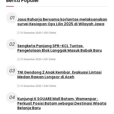
Berita Populer
01
Jasa Raharja Bersama korlantas melaksanakan
survei Kesiapan Ops Lilin 2025 di Wilayah Jawa
13 Desember 2025
•
1.093 Dilihat
02
Sengketa Panjang SPR–KCL Tuntas,
Pengelolaan Blok Langgak Masuk Babak Baru
13 Desember 2025
•
1.081 Dilihat
03
TNI Gendong 2 Anak Kembar, Evakuasi Lintasi
Medan Rawan Longsor di Aceh
13 Desember 2025
•
1.040 Dilihat
04
Kunjungi K SQUARE Mall Batam, Wamenpar :
Perkuat Posisi Batam sebagai Destinasi Wisata
Belanja Baru