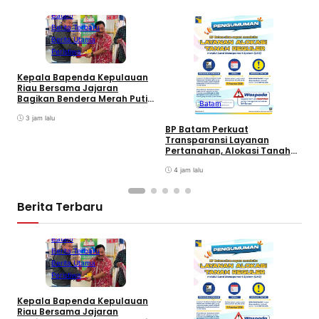
Batam
Berita Terbaru
Berita Utama
Peristiwa
Kepala Bapenda Kepulauan
D
Riau Bersama Jajaran
B
Bagikan Bendera Merah Putih
Batam
K
Ke Wajib Pajak Kendaraan
T
Bermotor di Kantor Samsat
3 jam lalu
BP Batam Perkuat
Transparansi Layanan
Pertanahan, Alokasi Tanah
Reguler Segera Hadir Melalui
LMS
4 jam lalu
Berita Terbaru
Batam
Berita Terbaru
Berita Utama
Peristiwa
Kepala Bapenda Kepulauan
D
Riau Bersama Jajaran