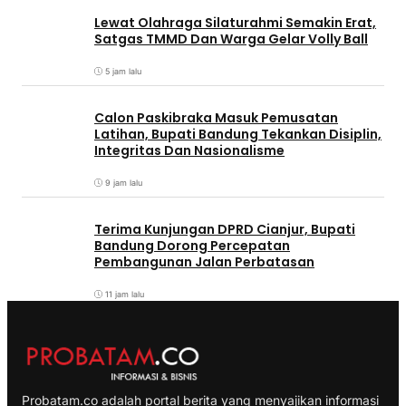
Lewat Olahraga Silaturahmi Semakin Erat,
Satgas TMMD Dan Warga Gelar Volly Ball
5 jam lalu
Calon Paskibraka Masuk Pemusatan
Latihan, Bupati Bandung Tekankan Disiplin,
Integritas Dan Nasionalisme
9 jam lalu
Terima Kunjungan DPRD Cianjur, Bupati
Bandung Dorong Percepatan
Pembangunan Jalan Perbatasan
11 jam lalu
Probatam.co adalah portal berita yang menyajikan informasi