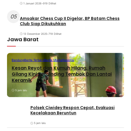
1 Januari 2026
•
919 Dilihat
05
Amsakar Chess Cup II Digelar, BP Batam Chess
Club Siap Dikukuhkan
13 Desember 2025
•
719 Dilihat
Jawa Barat
Bandung
Berita Terbaru
Berita Utama
Nasional
Kesan Reyot dan Kumuh Hilang, Rumah
Gilang Kini Berdinding Tembok Dan Lantai
Keramik
5 jam lalu
Polsek Ciwidey Respon Cepat, Evakuasi
Kecelakaan Beruntun
5 jam lalu