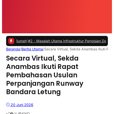
umah
|
#2 -
Masalah Utama Infrastruktur Pengisian Daya untuk Mobil Li
Beranda
/
Berita Utama
/
Secara Virtual, Sekda Anambas Ikuti R
Secara Virtual, Sekda
Anambas Ikuti Rapat
Pembahasan Usulan
Perpanjangan Runway
Bandara Letung
20 Juni 2026
Facebook
Twitter
Pinterest
Mail
WhatsApp