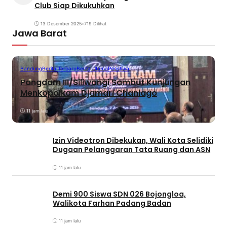
Club Siap Dikukuhkan
13 Desember 2025
•
719 Dilihat
Jawa Barat
Bandung
Berita Terbaru
Berita Utama
Peristiwa
Pangdam III/Siliwangi Sambut Kunjungan
Menkopolkam Djamari Chaniago
11 jam lalu
Izin Videotron Dibekukan, Wali Kota Selidiki
Dugaan Pelanggaran Tata Ruang dan ASN
11 jam lalu
Demi 900 Siswa SDN 026 Bojongloa,
Walikota Farhan Padang Badan
11 jam lalu