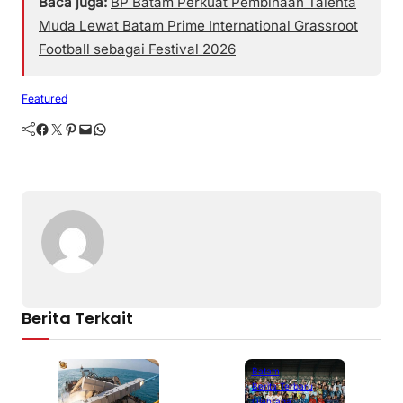
Baca juga:
BP Batam Perkuat Pembinaan Talenta
Muda Lewat Batam Prime International Grassroot
Football sebagai Festival 2026
Featured
Facebook
Twitter
Pinterest
Mail
WhatsApp
Berita Terkait
Batam
Berita Terbaru
Olahraga