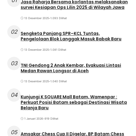
01
Jasa Raharja Bersama korlantas melaksanakan
survei Kesiapan Ops Lilin 2025 di Wilayah Jawa
13 Desember 2025
•
1.093 Dilihat
02
Sengketa Panjang SPR–KCL Tuntas,
Pengelolaan Blok Langgak Masuk Babak Baru
13 Desember 2025
•
1.081 Dilihat
03
TNI Gendong 2 Anak Kembar, Evakuasi Lintasi
Medan Rawan Longsor di Aceh
13 Desember 2025
•
1.040 Dilihat
04
Kunjungi K SQUARE Mall Batam, Wamenpar :
Perkuat Posisi Batam sebagai Destinasi Wisata
Belanja Baru
1 Januari 2026
•
919 Dilihat
05
Amsakar Chess Cup II Digelar, BP Batam Chess