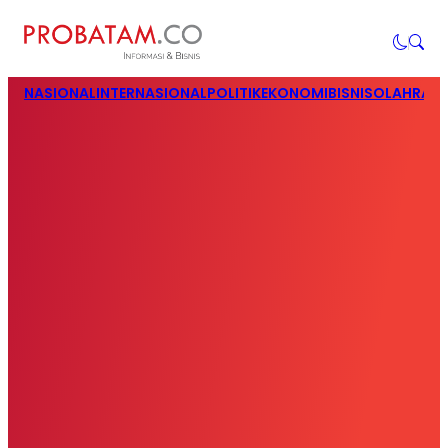
NASIONAL
INTERNASIONAL
POLITIK
EKONOMI
BISNIS
OLAHRAG