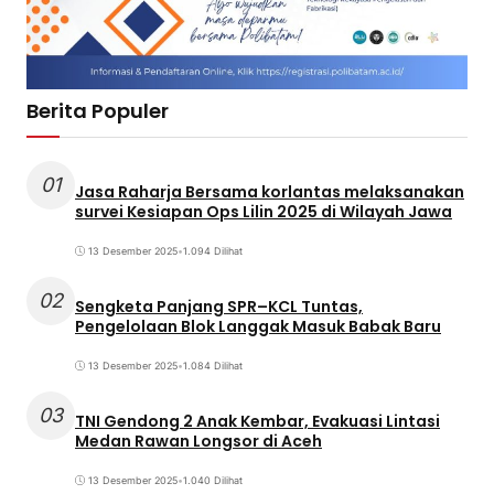
Berita Populer
01
Jasa Raharja Bersama korlantas melaksanakan
survei Kesiapan Ops Lilin 2025 di Wilayah Jawa
13 Desember 2025
•
1.094 Dilihat
02
Sengketa Panjang SPR–KCL Tuntas,
Pengelolaan Blok Langgak Masuk Babak Baru
13 Desember 2025
•
1.084 Dilihat
03
TNI Gendong 2 Anak Kembar, Evakuasi Lintasi
Medan Rawan Longsor di Aceh
13 Desember 2025
•
1.040 Dilihat