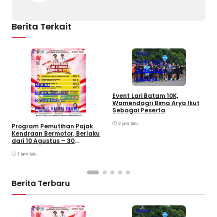
Berita Terkait
Batam
Berita Terbaru
Berita Utama
Olahraga
Batam
Berita Terbaru
B
Event Lari Batam 10K,
Berita Utama
F
Wamendagri Bima Arya Ikut
S
KEPULAUAN RIAU
Sebagai Peserta
I
2 jam lalu
Program Pemutihan Pajak
Kendraan Bermotor, Berlaku
dari 10 Agustus – 30
September 2026
1 jam lalu
Berita Terbaru
Batam