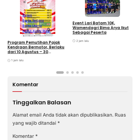
Berita Terbaru
Berita Utama
Olahraga
Batam
Berita Terbaru
B
Event Lari Batam 10K,
Berita Utama
F
Wamendagri Bima Arya Ikut
S
KEPULAUAN RIAU
Sebagai Peserta
I
2 jam lalu
Program Pemutihan Pajak
Kendraan Bermotor, Berlaku
dari 10 Agustus – 30
September 2026
1 jam lalu
Komentar
Tinggalkan Balasan
Alamat email Anda tidak akan dipublikasikan.
Ruas
yang wajib ditandai
*
Komentar
*