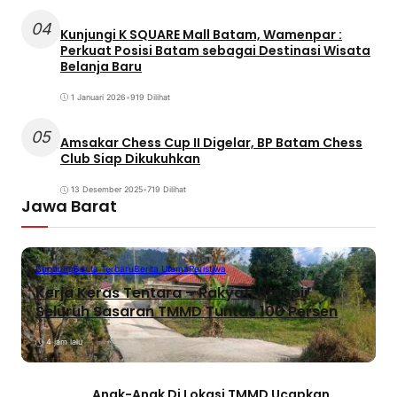
04
Kunjungi K SQUARE Mall Batam, Wamenpar :
Perkuat Posisi Batam sebagai Destinasi Wisata
Belanja Baru
1 Januari 2026
•
919 Dilihat
05
Amsakar Chess Cup II Digelar, BP Batam Chess
Club Siap Dikukuhkan
13 Desember 2025
•
719 Dilihat
Jawa Barat
Bandung
Berita Terbaru
Berita Utama
Peristiwa
Kerja Keras Tentara – Rakyat, Hampir
Seluruh Sasaran TMMD Tuntas 100 Persen
4 jam lalu
Anak-Anak Di Lokasi TMMD Ucapkan