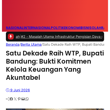
NASIONAL
INTERNASIONAL
POLITIK
EKONOMI
BISNIS
OLAHRAG
h
|
#2 -
Masalah Utama Infrastruktur Pengisian Daya untuk Mobil Listr
Beranda
/
Berita Utama
/
Satu Dekade Raih WTP, Bupati Bandung: 
Satu Dekade Raih WTP, Bupati
Bandung: Bukti Komitmen
Kelola Keuangan Yang
Akuntabel
9 Juni 2026
Facebook
Twitter
Pinterest
Mail
WhatsApp