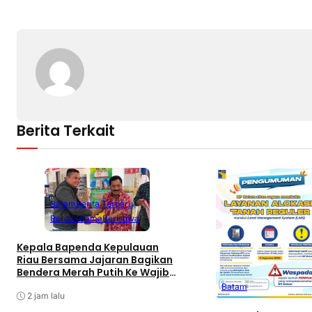
Berita Terkait
Batam
Berita Terbaru
Berita Utama
Peristiwa
Kepala Bapenda Kepulauan
Riau Bersama Jajaran Bagikan
Bendera Merah Putih Ke Wajib
Pajak Kendaraan Bermotor di
Batam
Kantor Samsat
2 jam lalu