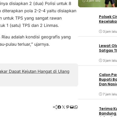
3 jam lalu
nya disiapkan 2 (dua) Polisi untuk 8
 diterapkan pola 2-2-4 yaitu disiapkan
Polsek C
an untuk TPS yang sangat rawan
Kecelaka
uk 1 (satu) TPS dan 2 Linmas.
3 jam lalu
 Riau adalah kondisi geografis yang
-pulau terluar,” ujarnya.
Lewat Ol
Satgas T
3 jam lalu
kar Dapat Kejutan Hangat di Ulang
Calon Pa
Bupati Ba
Dan Nasi
7 jam lalu
Facebook
Twitter
Pinterest
Mail
WhatsApp
Terima K
Bandung