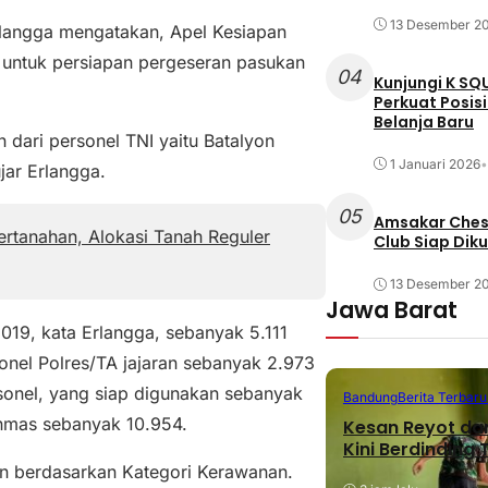
13 Desember 2
rlangga mengatakan, Apel Kesiapan
 untuk persiapan pergeseran pasukan
04
Kunjungi K SQ
Perkuat Posis
Belanja Baru
h dari personel TNI yaitu Batalyon
1 Januari 2026
•
jar Erlangga.
05
Amsakar Chess
rtanahan, Alokasi Tanah Reguler
Club Siap Dik
13 Desember 2
Jawa Barat
019, kata Erlangga, sebanyak 5.111
rsonel Polres/TA jajaran sebanyak 2.973
sonel, yang siap digunakan sebanyak
Bandung
Berita Terbaru
nmas sebanyak 10.954.
Kesan Reyot da
Kini Berdinding
 berdasarkan Kategori Kerawanan.