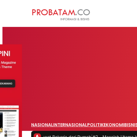
NASIONAL
INTERNASIONAL
POLITIK
EKONOMI
BISNI
itas saat Bekerja dari Rumah
|
#2 -
Masalah Utama Infrastruktur Pen