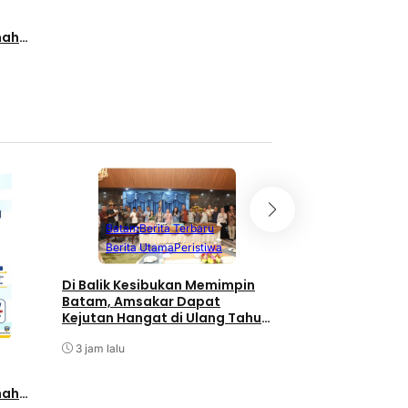
nah
lalui
Batam
Berita T
Batam
Berita Terbaru
Berita Utama
Berita Utama
Peristiwa
Terpopuler
Di Balik Kesibukan Memimpin
Pengurus PWI Kepr
Batam, Amsakar Dapat
Pengunduran Diri
Kejutan Hangat di Ulang Tahun
Anggota, Koordin
ke-58
Administrasi den
3 jam lalu
3 jam lalu
nah