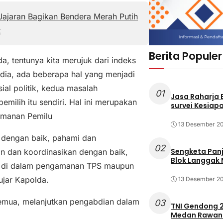
ajaran Bagikan Bendera Merah Putih
t
Berita Populer
 tentunya kita merujuk dari indeks
dia, ada beberapa hal yang menjadi
al politik, kedua masalah
01
Jasa Raharja
emilih itu sendiri. Hal ini merupakan
survei Kesiapa
amanan Pemilu
13 Desember 2
 dengan baik, pahami dan
02
Sengketa Pan
n dan koordinasikan dengan baik,
Blok Langgak
ik di dalam pengamanan TPS maupun
ujar Kapolda.
13 Desember 2
semua, melanjutkan pengabdian dalam
03
TNI Gendong 2
Medan Rawan 