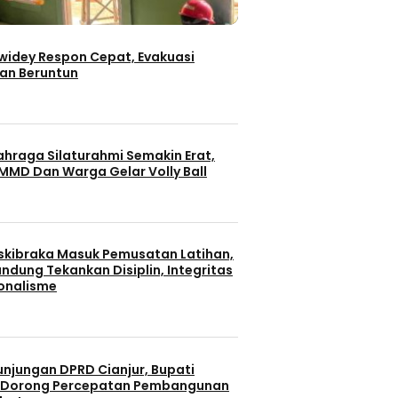
iwidey Respon Cepat, Evakuasi
an Beruntun
ahraga Silaturahmi Semakin Erat,
MMD Dan Warga Gelar Volly Ball
skibraka Masuk Pemusatan Latihan,
ndung Tekankan Disiplin, Integritas
onalisme
unjungan DPRD Cianjur, Bupati
 Dorong Percepatan Pembangunan