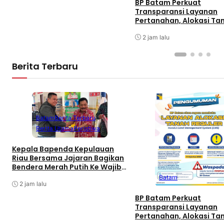
BP Batam Perkuat
Transparansi Layanan
Pertanahan, Alokasi Ta
Reguler Segera Hadir Me
LMS
2 jam lalu
Berita Terbaru
Batam
Berita Terbaru
Berita Utama
Peristiwa
Kepala Bapenda Kepulauan
Riau Bersama Jajaran Bagikan
Bendera Merah Putih Ke Wajib
Pajak Kendaraan Bermotor di
Batam
Kantor Samsat
2 jam lalu
BP Batam Perkuat
Transparansi Layanan
Pertanahan, Alokasi Ta