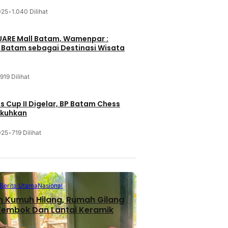
025
•
1.040 Dilihat
UARE Mall Batam, Wamenpar :
i Batam sebagai Destinasi Wisata
919 Dilihat
 Cup II Digelar, BP Batam Chess
ukuhkan
025
•
719 Dilihat
Berita Utama
Nasional
n Kumuh Hilang, Rumah Gilang
 Tembok Dan Lantai Keramik