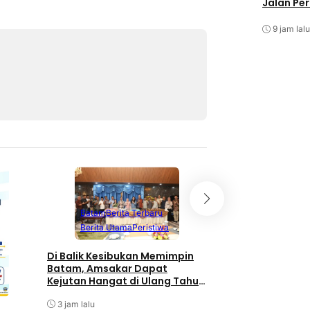
Jalan Pe
9 jam lalu
Batam
Berita T
Batam
Berita Terbaru
Berita Utama
Berita Utama
Peristiwa
Terpopuler
Di Balik Kesibukan Memimpin
Pengurus PWI Kepr
Batam, Amsakar Dapat
Pengunduran Diri
Kejutan Hangat di Ulang Tahun
Anggota, Koordin
ke-58
Administrasi den
3 jam lalu
3 jam lalu