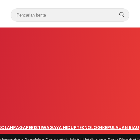
S
OLAHRAGA
PERISTIWA
GAYA HIDUP
TEKNOLOGI
KEPULAUAN RIAU
gisian Daya untuk Mobil Listrik yang Perlu Diperhatikan
|
#3 -
Panduan