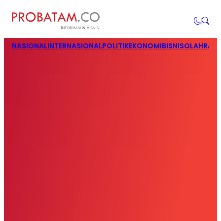
NASIONAL
INTERNASIONAL
POLITIK
EKONOMI
BISNIS
OLAHRAG