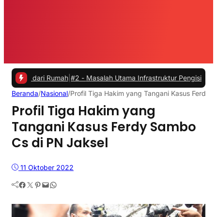
ari Rumah
|
#2 -
Masalah Utama Infrastruktur Pengisian Daya untuk Mob
Beranda
/
Nasional
/
Profil Tiga Hakim yang Tangani Kasus Ferdy 
Profil Tiga Hakim yang
Tangani Kasus Ferdy Sambo
Cs di PN Jaksel
11 Oktober 2022
Facebook
Twitter
Pinterest
Mail
WhatsApp