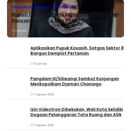
Bandung
Berita Terbaru
Berita Utama
Nasional
Bupati Citra Pitriyami Sampaikan Penjelasan
Rancangan KUBA dan PPASP Tahun 2026
1 jam lalu
Aplikasikan Pupuk Kosasih, Satgas Sektor 8
Bangun Demplot Pertanian
15 jam lalu
Pangdam III/Siliwangi Sambut Kunjungan
Menkopolkam Djamari Chaniago
7 Agustus 2026
Izin Videotron Dibekukan, Wali Kota Selidiki
Dugaan Pelanggaran Tata Ruang dan ASN
7 Agustus 2026