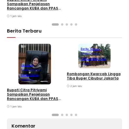
D
Sampaikan Penjelasan
I
Rancangan KUBA dan PPASP
S
Tahun 2026
1 jam lalu
Berita Terbaru
Berita Terbaru
Berita Utama
KEPULAUAN RIAU
Lingga
Bandung
Berita Terbaru
Rombongan Kwarcab Lingga
Berita Utama
Tiba Buper Cibubur Jakarta
K
Nasional
d
2 jam lalu
T
Bupati Citra Pitriyami
D
Sampaikan Penjelasan
I
Rancangan KUBA dan PPASP
S
Tahun 2026
1 jam lalu
Komentar