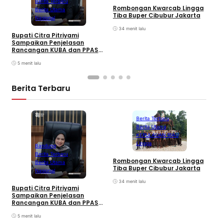
Berita Terbaru
Rombongan Kwarcab Lingga
Berita Utama
Tiba Buper Cibubur Jakarta
K
Nasional
d
34 menit lalu
T
Bupati Citra Pitriyami
D
Sampaikan Penjelasan
I
Rancangan KUBA dan PPASP
S
Tahun 2026
5 menit lalu
Berita Terbaru
Berita Terbaru
Berita Utama
KEPULAUAN RIAU
Lingga
Bandung
Berita Terbaru
Rombongan Kwarcab Lingga
Berita Utama
Tiba Buper Cibubur Jakarta
K
Nasional
d
34 menit lalu
T
Bupati Citra Pitriyami
D
Sampaikan Penjelasan
I
Rancangan KUBA dan PPASP
S
Tahun 2026
5 menit lalu