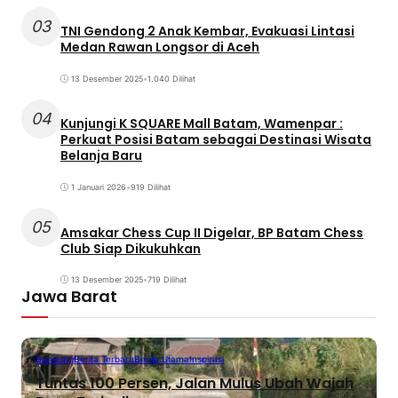
03
TNI Gendong 2 Anak Kembar, Evakuasi Lintasi
Medan Rawan Longsor di Aceh
13 Desember 2025
•
1.040 Dilihat
04
Kunjungi K SQUARE Mall Batam, Wamenpar :
Perkuat Posisi Batam sebagai Destinasi Wisata
Belanja Baru
1 Januari 2026
•
919 Dilihat
05
Amsakar Chess Cup II Digelar, BP Batam Chess
Club Siap Dikukuhkan
13 Desember 2025
•
719 Dilihat
Jawa Barat
Bandung
Berita Terbaru
Berita Utama
Inspirasi
Tuntas 100 Persen, Jalan Mulus Ubah Wajah