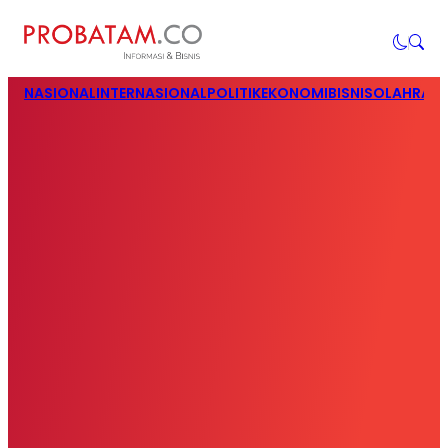
NASIONAL
INTERNASIONAL
POLITIK
EKONOMI
BISNIS
OLAHRAG