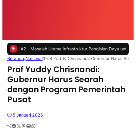
#2 -
Masalah Utama Infrastruktur Pengisian Daya untuk Mobil Listrik
Beranda
/
Nasional
/
Prof Yuddy Chrisnandi: Gubernur Harus Sear
Prof Yuddy Chrisnandi:
Gubernur Harus Searah
dengan Program Pemerintah
Pusat
5 Januari 2026
Facebook
Twitter
Pinterest
Mail
WhatsApp