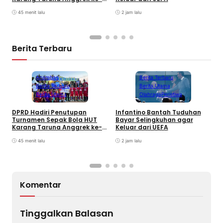
T
24 di Air Asuk
V
45 menit lalu
2 jam lalu
Berita Terbaru
Anambas
Berita Terbaru
Berita Terbaru
Berita Utama
Berita Utama
Olahraga
Peristiwa
DPRD Hadiri Penutupan
Infantino Bantah Tuduhan
Turnamen Sepak Bola HUT
Bayar Selingkuhan agar
K
Karang Taruna Anggrek ke-
Keluar dari UEFA
T
24 di Air Asuk
V
45 menit lalu
2 jam lalu
Komentar
Tinggalkan Balasan