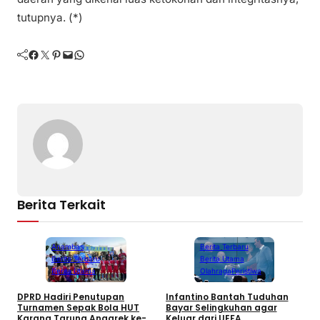
tutupnya. (*)
Facebook
Twitter
Pinterest
Mail
WhatsApp
Berita Terkait
Anambas
Berita Terbaru
Berita Terbaru
Berita Utama
Berita Utama
Olahraga
Peristiwa
DPRD Hadiri Penutupan
Infantino Bantah Tuduhan
Turnamen Sepak Bola HUT
Bayar Selingkuhan agar
K
Karang Taruna Anggrek ke-
Keluar dari UEFA