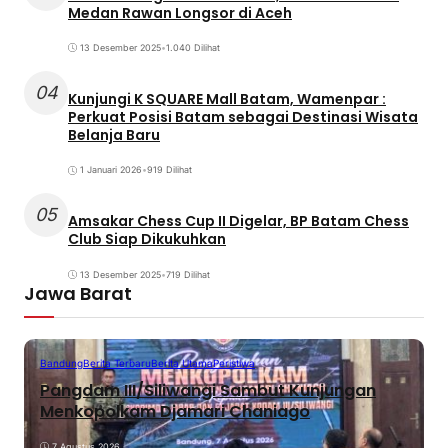
Medan Rawan Longsor di Aceh
13 Desember 2025
•
1.040 Dilihat
04
Kunjungi K SQUARE Mall Batam, Wamenpar :
Perkuat Posisi Batam sebagai Destinasi Wisata
Belanja Baru
1 Januari 2026
•
919 Dilihat
05
Amsakar Chess Cup II Digelar, BP Batam Chess
Club Siap Dikukuhkan
13 Desember 2025
•
719 Dilihat
Jawa Barat
Bandung
Berita Terbaru
Berita Utama
Peristiwa
Pangdam III/Siliwangi Sambut Kunjungan
Menkopolkam Djamari Chaniago
7 Agustus 2026