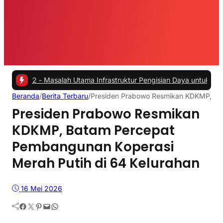
-
Masalah Utama Infrastruktur Pengisian Daya untuk Mobil Listrik ya
Beranda
/
Berita Terbaru
/
Presiden Prabowo Resmikan KDKMP, Bat
Presiden Prabowo Resmikan
KDKMP, Batam Percepat
Pembangunan Koperasi
Merah Putih di 64 Kelurahan
16 Mei 2026
Facebook
Twitter
Pinterest
Mail
WhatsApp