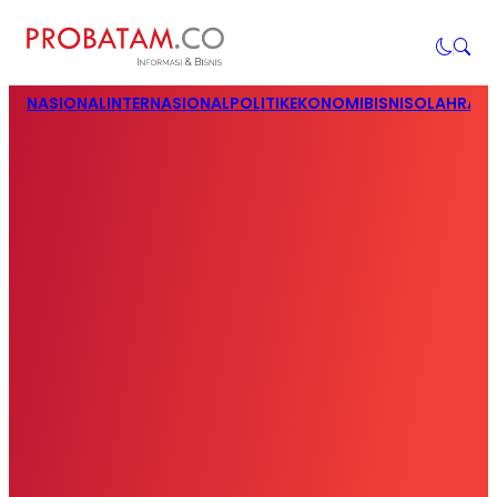
NASIONAL
INTERNASIONAL
POLITIK
EKONOMI
BISNIS
OLAHRAG