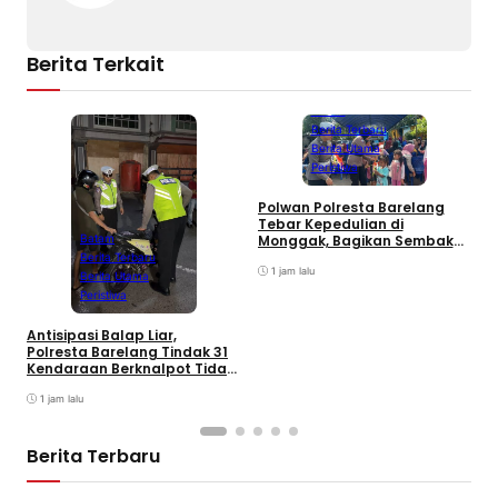
Berita Terkait
Batam
Berita Terbaru
Berita Utama
Peristiwa
Polwan Polresta Barelang
D
Tebar Kepedulian di
y
Monggak, Bagikan Sembako
Batam
H
dan Bendera Merah Putih
Berita Terbaru
B
1 jam lalu
Berita Utama
Peristiwa
Antisipasi Balap Liar,
Polresta Barelang Tindak 31
Kendaraan Berknalpot Tidak
Sesuai Spesifikasi
1 jam lalu
Berita Terbaru