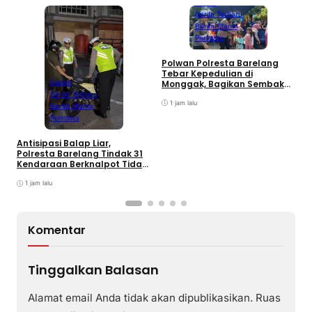
Batam
Berita Terbaru
Berita Utama
Peristiwa
Polwan Polresta Barelang
D
Tebar Kepedulian di
y
Monggak, Bagikan Sembako
Batam
H
dan Bendera Merah Putih
Berita Terbaru
B
1 jam lalu
Berita Utama
Peristiwa
Antisipasi Balap Liar,
Polresta Barelang Tindak 31
Kendaraan Berknalpot Tidak
Sesuai Spesifikasi
1 jam lalu
Komentar
Tinggalkan Balasan
Alamat email Anda tidak akan dipublikasikan.
Ruas