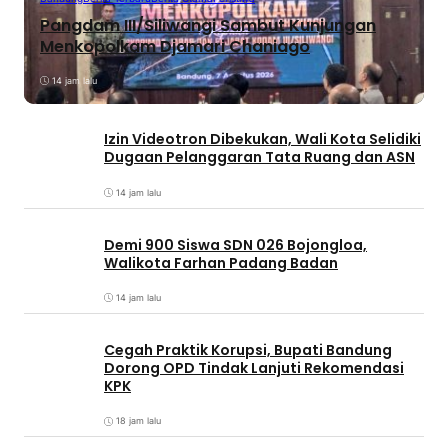
Pangdam III/Siliwangi Sambut Kunjungan
Menkopolkam Djamari Chaniago
14 jam lalu
Izin Videotron Dibekukan, Wali Kota Selidiki
Dugaan Pelanggaran Tata Ruang dan ASN
14 jam lalu
Demi 900 Siswa SDN 026 Bojongloa,
Walikota Farhan Padang Badan
14 jam lalu
Cegah Praktik Korupsi, Bupati Bandung
Dorong OPD Tindak Lanjuti Rekomendasi
KPK
18 jam lalu