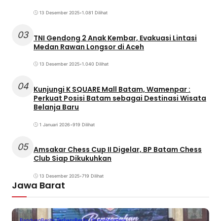
13 Desember 2025
•
1.081 Dilihat
03
TNI Gendong 2 Anak Kembar, Evakuasi Lintasi
Medan Rawan Longsor di Aceh
13 Desember 2025
•
1.040 Dilihat
04
Kunjungi K SQUARE Mall Batam, Wamenpar :
Perkuat Posisi Batam sebagai Destinasi Wisata
Belanja Baru
1 Januari 2026
•
919 Dilihat
05
Amsakar Chess Cup II Digelar, BP Batam Chess
Club Siap Dikukuhkan
13 Desember 2025
•
719 Dilihat
Jawa Barat
Bandung
Berita Terbaru
Berita Utama
Peristiwa