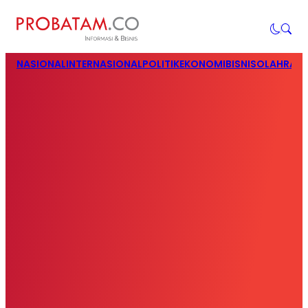
NASIONAL
INTERNASIONAL
POLITIK
EKONOMI
BISNIS
OLAHRAG