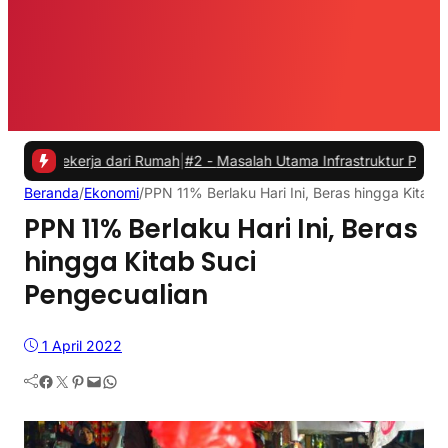
kerja dari Rumah
|
#2 -
Masalah Utama Infrastruktur Pengisian Daya un
Beranda
/
Ekonomi
/
PPN 11% Berlaku Hari Ini, Beras hingga Kitab 
PPN 11% Berlaku Hari Ini, Beras
hingga Kitab Suci
Pengecualian
1 April 2022
Facebook
Twitter
Pinterest
Mail
WhatsApp