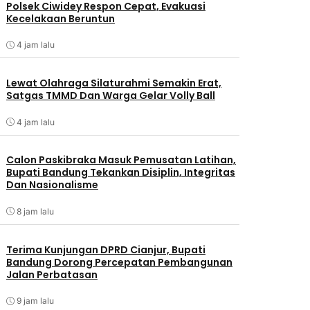
Polsek Ciwidey Respon Cepat, Evakuasi
Kecelakaan Beruntun
4 jam lalu
Lewat Olahraga Silaturahmi Semakin Erat,
Satgas TMMD Dan Warga Gelar Volly Ball
4 jam lalu
Calon Paskibraka Masuk Pemusatan Latihan,
Bupati Bandung Tekankan Disiplin, Integritas
Dan Nasionalisme
8 jam lalu
Terima Kunjungan DPRD Cianjur, Bupati
Bandung Dorong Percepatan Pembangunan
Jalan Perbatasan
9 jam lalu