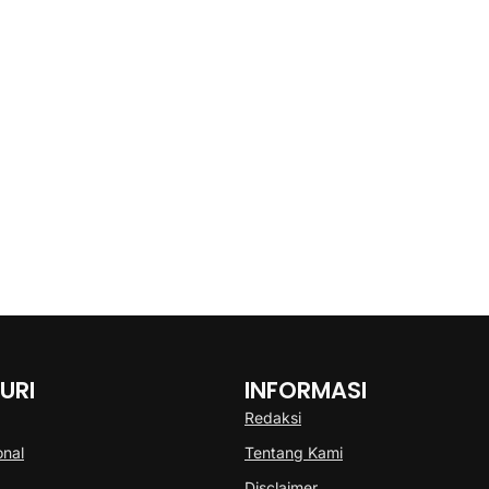
URI
INFORMASI
Redaksi
onal
Tentang Kami
Disclaimer