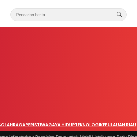
S
OLAHRAGA
PERISTIWA
GAYA HIDUP
TEKNOLOGI
KEPULAUAN RIAU
ktur Pengisian Daya untuk Mobil Listrik yang Perlu Diperhatikan
|
#3 