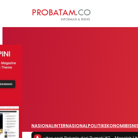
NASIONAL
INTERNASIONAL
POLITIK
EKONOMI
BISNI
roduktivitas saat Bekerja dari Rumah
|
#2 -
Masalah Utama Infrastru