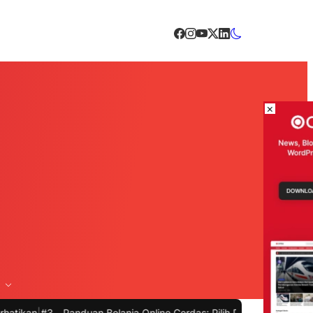
×
-
Panduan Belanja Online Cerdas: Pilih Produk dengan Bijak dan Hind