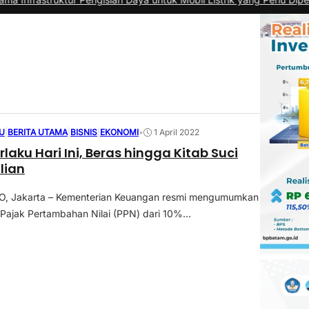
U
|
BERITA UTAMA
|
BISNIS
|
EKONOMI
•
1 April 2022
rlaku Hari Ini, Beras hingga Kitab Suci
lian
 Jakarta – Kementerian Keuangan resmi mengumumkan
 Pajak Pertambahan Nilai (PPN) dari 10%...