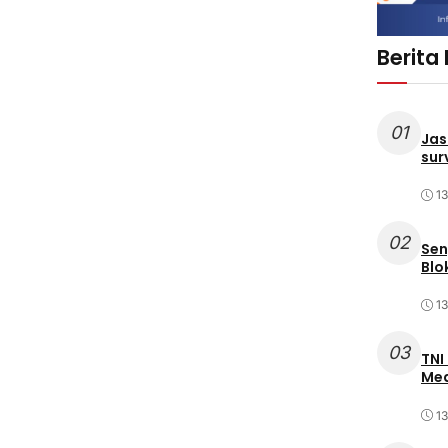
Berita
01
Jas
sur
1
02
Sen
Blo
1
03
TNI
Med
1