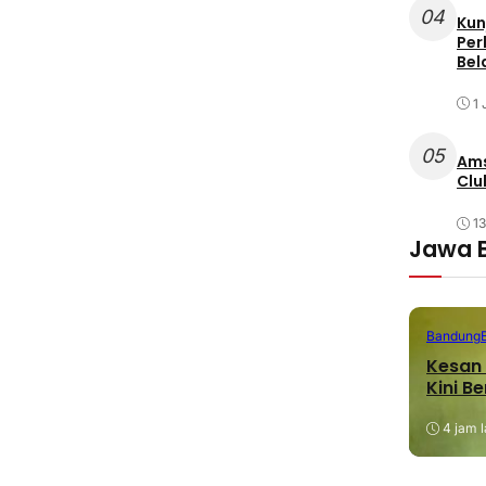
04
Kun
Per
Bel
1 
05
Ams
Clu
1
Jawa 
Bandung
Kesan 
Kini B
4 jam l