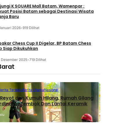
jungi K SQUARE Mall Batam, Wamenpar :
kuat Posisi Batam sebagai Destinasi Wisata
anja Baru
Januari 2026
•
919 Dilihat
akar Chess Cup II Digelar, BP Batam Chess
b Siap Dikukuhkan
3 Desember 2025
•
719 Dilihat
Barat
Berita Terbaru
Berita Utama
Nasional
Reyot dan Kumuh Hilang, Rumah Gilang
erdinding Tembok Dan Lantai Keramik
alu