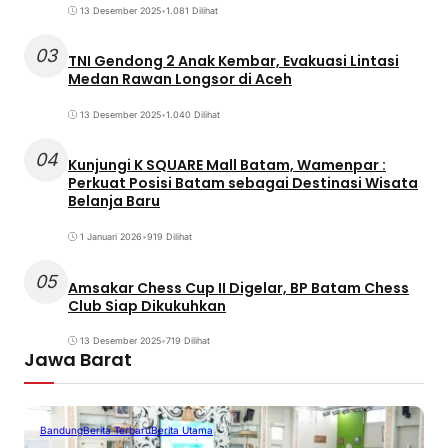
13 Desember 2025
•
1.081 Dilihat
03
TNI Gendong 2 Anak Kembar, Evakuasi Lintasi
Medan Rawan Longsor di Aceh
13 Desember 2025
•
1.040 Dilihat
04
Kunjungi K SQUARE Mall Batam, Wamenpar :
Perkuat Posisi Batam sebagai Destinasi Wisata
Belanja Baru
1 Januari 2026
•
919 Dilihat
05
Amsakar Chess Cup II Digelar, BP Batam Chess
Club Siap Dikukuhkan
13 Desember 2025
•
719 Dilihat
Jawa Barat
Bandung
Berita Terbaru
Berita Utama