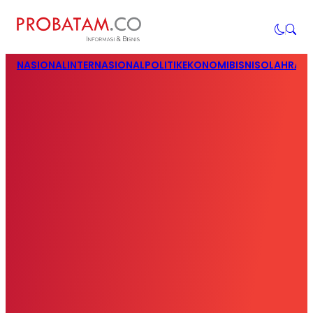
NASIONAL
INTERNASIONAL
POLITIK
EKONOMI
BISNIS
OLAHRAG