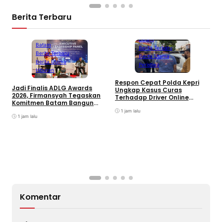
Berita Terbaru
Batam
Batam
Berita Terbaru
Berita Terbaru
Berita Utama
Berita Utama
Peristiwa
Hiburan
D
Respon Cepat Polda Kepri
Jadi Finalis ADLG Awards
P
Ungkap Kasus Curas
2026, Firmansyah Tegaskan
K
Terhadap Driver Online
Komitmen Batam Bangun
L
Mazim, Pelaku Ditangkap
Pemerintahan Digital
O
1 jam lalu
1 jam lalu
Komentar