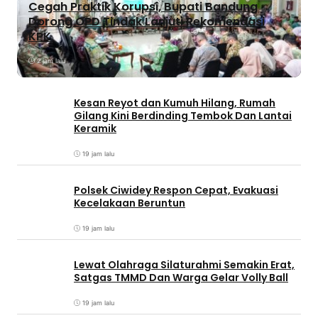
Cegah Praktik Korupsi, Bupati Bandung
Dorong OPD Tindak Lanjuti Rekomendasi
KPK
2 jam lalu
Kesan Reyot dan Kumuh Hilang, Rumah
Gilang Kini Berdinding Tembok Dan Lantai
Keramik
19 jam lalu
Polsek Ciwidey Respon Cepat, Evakuasi
Kecelakaan Beruntun
19 jam lalu
Lewat Olahraga Silaturahmi Semakin Erat,
Satgas TMMD Dan Warga Gelar Volly Ball
19 jam lalu