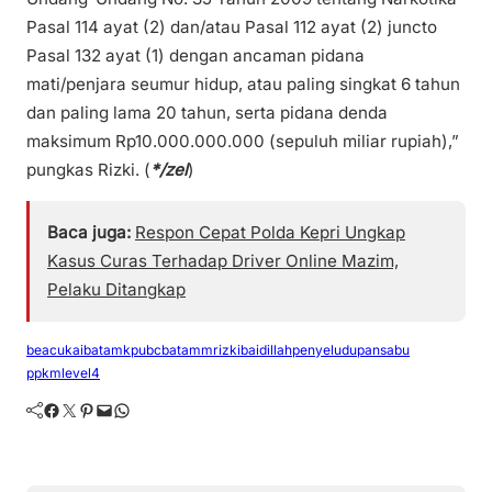
Pasal 114 ayat (2) dan/atau Pasal 112 ayat (2) juncto
Pasal 132 ayat (1) dengan ancaman pidana
mati/penjara seumur hidup, atau paling singkat 6 tahun
dan paling lama 20 tahun, serta pidana denda
maksimum Rp10.000.000.000 (sepuluh miliar rupiah),”
pungkas Rizki. (
*/zel
)
Baca juga:
Respon Cepat Polda Kepri Ungkap
Kasus Curas Terhadap Driver Online Mazim,
Pelaku Ditangkap
beacukaibatam
kpubcbatam
mrizkibaidillah
penyeludupansabu
ppkmlevel4
Facebook
Twitter
Pinterest
Mail
WhatsApp