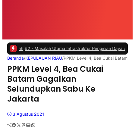
#2 -
Masalah Utama Infrastruktur Pengisian Daya untuk Mobil Listrik
Beranda
/
KEPULAUAN RIAU
/
PPKM Level 4, Bea Cukai Batam Ga
PPKM Level 4, Bea Cukai
Batam Gagalkan
Selundupkan Sabu Ke
Jakarta
3 Agustus 2021
Facebook
Twitter
Pinterest
Mail
WhatsApp