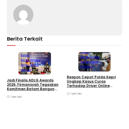
Berita Terkait
Batam
Batam
Berita Terbaru
Berita Terbaru
Berita Utama
Berita Utama
Peristiwa
Hiburan
D
Respon Cepat Polda Kepri
Jadi Finalis ADLG Awards
P
Ungkap Kasus Curas
2026, Firmansyah Tegaskan
K
Terhadap Driver Online
Komitmen Batam Bangun
L
Mazim, Pelaku Ditangkap
Pemerintahan Digital
O
1 jam lalu
1 jam lalu