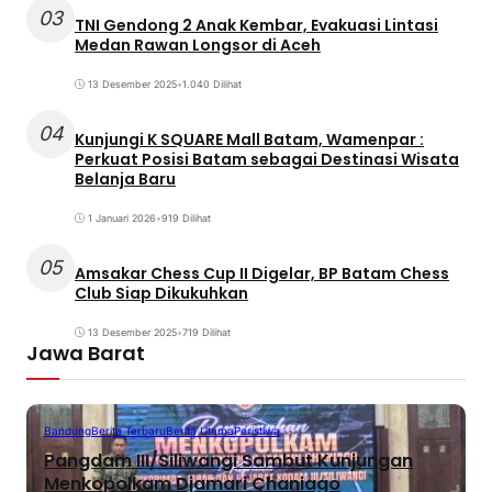
03
TNI Gendong 2 Anak Kembar, Evakuasi Lintasi
Medan Rawan Longsor di Aceh
13 Desember 2025
•
1.040 Dilihat
04
Kunjungi K SQUARE Mall Batam, Wamenpar :
Perkuat Posisi Batam sebagai Destinasi Wisata
Belanja Baru
1 Januari 2026
•
919 Dilihat
05
Amsakar Chess Cup II Digelar, BP Batam Chess
Club Siap Dikukuhkan
13 Desember 2025
•
719 Dilihat
Jawa Barat
Bandung
Berita Terbaru
Berita Utama
Peristiwa
Pangdam III/Siliwangi Sambut Kunjungan
Menkopolkam Djamari Chaniago