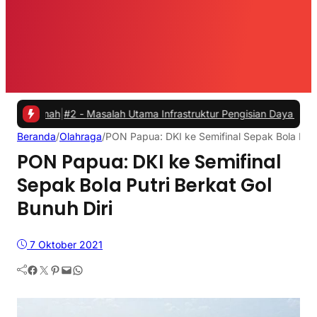
#2 -
Masalah Utama Infrastruktur Pengisian Daya untuk Mobil Listrik
Beranda
/
Olahraga
/
PON Papua: DKI ke Semifinal Sepak Bola Putri
PON Papua: DKI ke Semifinal
Sepak Bola Putri Berkat Gol
Bunuh Diri
7 Oktober 2021
Facebook
Twitter
Pinterest
Mail
WhatsApp