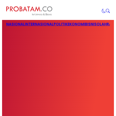
NASIONAL
INTERNASIONAL
POLITIK
EKONOMI
BISNIS
OLAHRAG