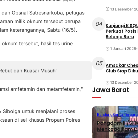
13 Desember 2
 dan Opsnal Satresnarkoba, petugas
araan milik oknum tersebut berupa
04
Kunjungi K SQ
alam keterangannya, Sabtu (16/5).
Perkuat Posis
Belanja Baru
oknum tersebut, hasil tes urine
1 Januari 2026
•
05
Amsakar Chess
 Rebut dan Kuasai Musuh”
Club Siap Dik
13 Desember 2
Jawa Barat
sumsi amfetamin dan metamfetamin,”
IA Sibolga untuk menjalani proses
Bandung
Berita Terbaru
iksaan di sel khusus Propam Polres
Pangdam III/Sil
Menkopolkam D