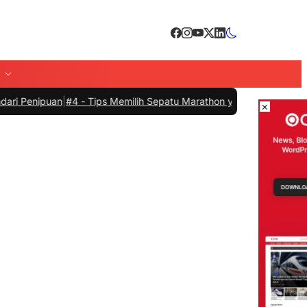
Tips Memilih Sepatu Marathon yang Sesuai untuk Menunjang Kenya
×