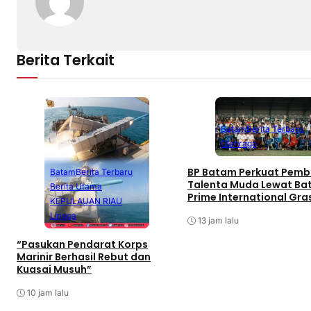
Berita Terkait
Batam
Berita Terbaru
Olahraga
BP Batam Perkuat Pemb
Batam
Berita Terbaru
Talenta Muda Lewat B
Berita Utama
Prime International Gra
KEPULAUAN RIAU
Football sebagai Festiv
Lingga
13 jam lalu
“Pasukan Pendarat Korps
Marinir Berhasil Rebut dan
Kuasai Musuh”
10 jam lalu