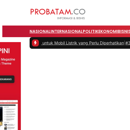
NASIONAL
INTERNASIONAL
POLITIK
EKONOMI
BISNI
 untuk Mobil Listrik yang Perlu Diperhatikan
|
#3 -
Panduan Belanja O