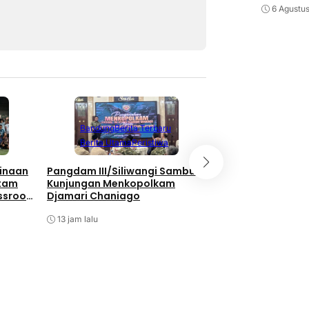
6 Agustu
Berita Terbaru
Berita Utama
Li
Bandung
Berita Terbaru
Nasional
Berita Utama
Peristiwa
Bukan Hanya Soal
inaan
Pangdam III/Siliwangi Sambut
Pembangunan, TNI
atam
Kunjungan Menkopolkam
Kebersamaan Di 
ssroot
Djamari Chaniago
Watuduwur
al 2026
13 jam lalu
13 jam lalu