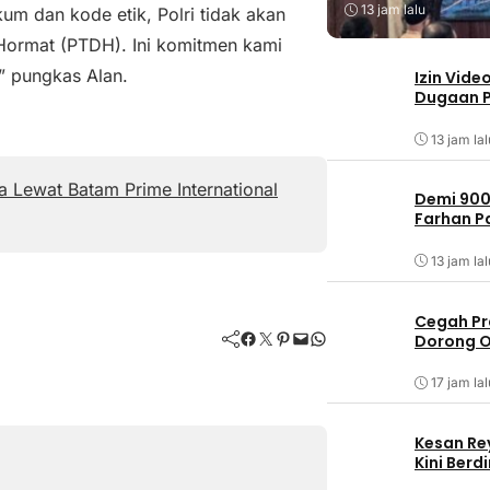
13 jam lalu
um dan kode etik, Polri tidak akan
Hormat (PTDH). Ini komitmen kami
” pungkas Alan.
Izin Vide
Dugaan P
13 jam lal
 Lewat Batam Prime International
Demi 900
Farhan 
13 jam lal
Cegah Pr
Facebook
Twitter
Pinterest
Mail
WhatsApp
Dorong O
17 jam lal
Kesan Re
Kini Ber