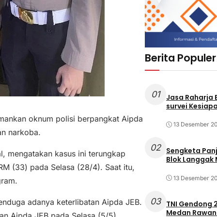
Berita Populer
01
Jasa Raharja
survei Kesiapa
ankan oknum polisi berpangkat Aipda
13 Desember 2
an narkoba.
02
Sengketa Pan
, mengatakan kasus ini terungkap
Blok Langgak
M (33) pada Selasa (28/4). Saat itu,
13 Desember 2
gram.
03
nduga adanya keterlibatan Aipda JEB.
TNI Gendong 2
Medan Rawan 
n Aipda JEB pada Selasa (5/5).