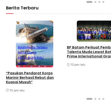
Berita Terbaru
Batam
Berita Terbaru
Olahraga
BP Batam Perkuat Pemb
Batam
Berita Terbaru
Talenta Muda Lewat B
Berita Utama
Prime International Gra
KEPULAUAN RIAU
Football sebagai Festiv
Lingga
13 jam lalu
“Pasukan Pendarat Korps
Marinir Berhasil Rebut dan
Kuasai Musuh”
10 jam lalu