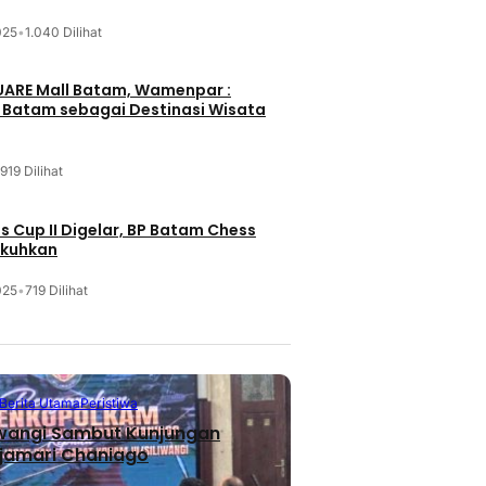
025
•
1.040 Dilihat
UARE Mall Batam, Wamenpar :
i Batam sebagai Destinasi Wisata
919 Dilihat
 Cup II Digelar, BP Batam Chess
ukuhkan
025
•
719 Dilihat
Berita Utama
Peristiwa
iwangi Sambut Kunjungan
jamari Chaniago