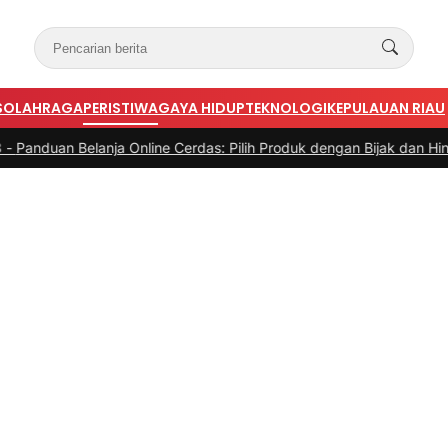
S
OLAHRAGA
PERISTIWA
GAYA HIDUP
TEKNOLOGI
KEPULAUAN RIAU
nline Cerdas: Pilih Produk dengan Bijak dan Hindari Penipuan
|
#4 -