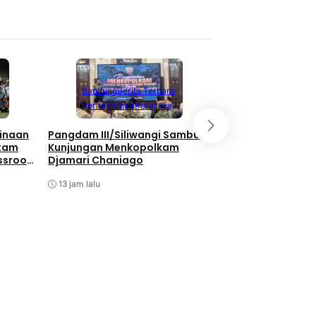
Berita Terbaru
Berita Utama
Li
Bandung
Berita Terbaru
Nasional
Berita Utama
Peristiwa
Bukan Hanya Soal
inaan
Pangdam III/Siliwangi Sambut
Pembangunan, TNI
atam
Kunjungan Menkopolkam
Kebersamaan Di 
ssroot
Djamari Chaniago
Watuduwur
al 2026
13 jam lalu
13 jam lalu