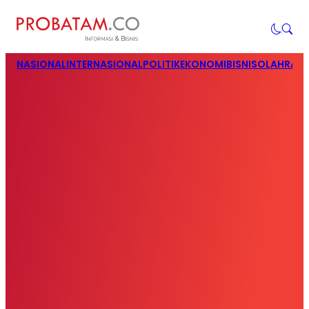
NASIONAL
INTERNASIONAL
POLITIK
EKONOMI
BISNIS
OLAHRAG