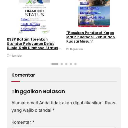
Batam
Berita Terbaru
B
Berita Utama
P
KEPULAUAN RIAU
L
Batam
Lingga
I
Berita Terbaru
F
Kesehatan
2
“Pasukan Pendarat Korps
Marinir Berhasil Rebut dan
RSBP Batam Torehkan
Kuasai Musuh”
Standar Pelayanan Kelas
Dunia, Raih Diamond Status
14 jam lalu
dari WSO
1 jam lalu
Komentar
Tinggalkan Balasan
Alamat email Anda tidak akan dipublikasikan.
Ruas
yang wajib ditandai
*
Komentar
*