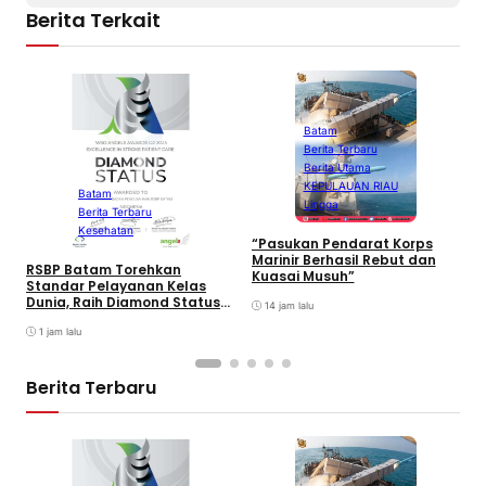
Berita Terkait
Batam
Berita Terbaru
B
Berita Utama
P
KEPULAUAN RIAU
L
Batam
Lingga
I
Berita Terbaru
F
Kesehatan
2
“Pasukan Pendarat Korps
Marinir Berhasil Rebut dan
RSBP Batam Torehkan
Kuasai Musuh”
Standar Pelayanan Kelas
Dunia, Raih Diamond Status
14 jam lalu
dari WSO
1 jam lalu
Berita Terbaru