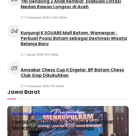
TNI Gendong 2 Anak Kembar, Evakuasi Lintasi
Medan Rawan Longsor di Aceh
13 Desember 2025
•
1.040 Dilihat
04
Kunjungi K SQUARE Mall Batam, Wamenpar :
Perkuat Posisi Batam sebagai Destinasi Wisata
Belanja Baru
1 Januari 2026
•
919 Dilihat
05
Amsakar Chess Cup II Digelar, BP Batam Chess
Club Siap Dikukuhkan
13 Desember 2025
•
719 Dilihat
Jawa Barat
Bandung
Berita Terbaru
Berita Utama
Peristiwa
Pangdam III/Siliwangi Sambut Kunjungan
Menkopolkam Djamari Chaniago