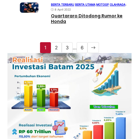
BERITA TERBARU
|
BERITA UTAMA
|
MOTOGP
|
OLAHRAGA
•
8 April 2022
Quartararo Ditodong Rumor ke
Honda
1
2
3
…
6