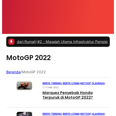
ja dari Rumah
|
#2 -
Masalah Utama Infrastruktur Pengisian Daya untuk
MotoGP 2022
Beranda
/
MotoGP 2022
BERITA TERBARU
|
BERITA UTAMA
|
MOTOGP
|
OLAHRAGA
•
11 Mei 2022
Marquez Penyebab Honda
Terpuruk di MotoGP 2022?
BERITA TERBARU
|
BERITA UTAMA
|
MOTOGP
|
OLAHRAGA
•