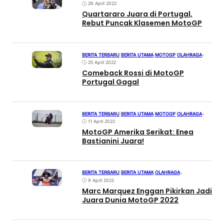
26 April 2022
Quartararo Juara di Portugal,
Rebut Puncak Klasemen MotoGP
BERITA TERBARU
|
BERITA UTAMA
|
MOTOGP
|
OLAHRAGA
•
25 April 2022
Comeback Rossi di MotoGP
Portugal Gagal
BERITA TERBARU
|
BERITA UTAMA
|
MOTOGP
|
OLAHRAGA
•
11 April 2022
MotoGP Amerika Serikat: Enea
Bastianini Juara!
BERITA TERBARU
|
BERITA UTAMA
|
OLAHRAGA
•
9 April 2022
Marc Marquez Enggan Pikirkan Jadi
Juara Dunia MotoGP 2022