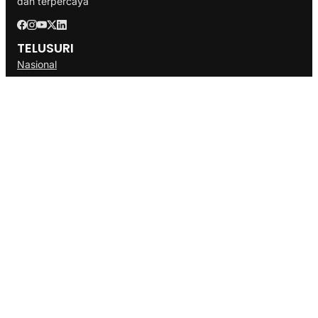
dan terpercaya
TELUSURI
Nasional
Internasional
Bisnis
Ekonomi
Politik
Olahraga
INFORMASI
Redaksi
Tentang Kami
Disclaimer
Pedoman Media Cyber
SOP