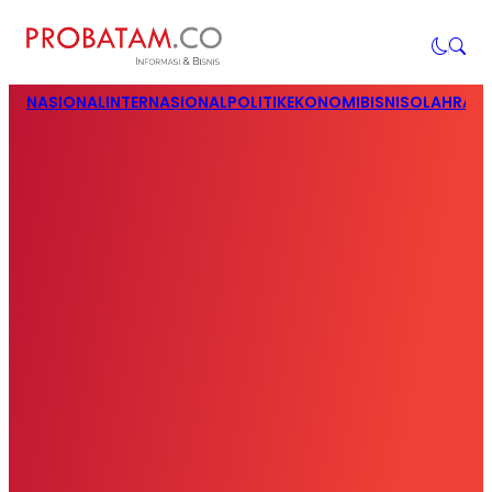
NASIONAL
INTERNASIONAL
POLITIK
EKONOMI
BISNIS
OLAHRAG