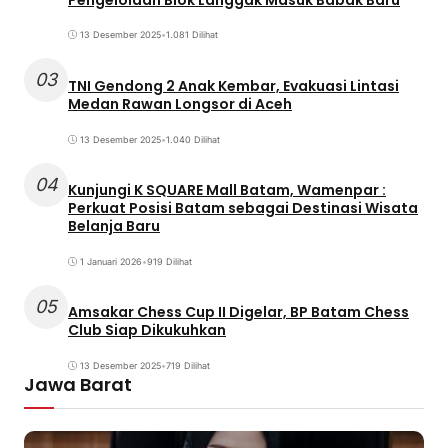
13 Desember 2025
•
1.081 Dilihat
03
TNI Gendong 2 Anak Kembar, Evakuasi Lintasi
Medan Rawan Longsor di Aceh
13 Desember 2025
•
1.040 Dilihat
04
Kunjungi K SQUARE Mall Batam, Wamenpar :
Perkuat Posisi Batam sebagai Destinasi Wisata
Belanja Baru
1 Januari 2026
•
919 Dilihat
05
Amsakar Chess Cup II Digelar, BP Batam Chess
Club Siap Dikukuhkan
13 Desember 2025
•
719 Dilihat
Jawa Barat