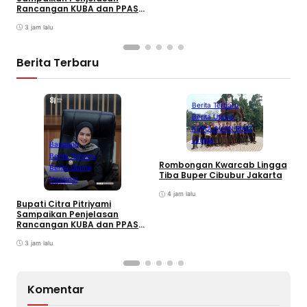
I
Rancangan KUBA dan PPASP
S
Tahun 2026
3 jam lalu
Berita Terbaru
Berita Terbaru
Berita Utama
KEPULAUAN RIAU
Lingga
Bandung
Berita Terbaru
Rombongan Kwarcab Lingga
Berita Utama
Tiba Buper Cibubur Jakarta
K
Nasional
d
4 jam lalu
T
Bupati Citra Pitriyami
D
Sampaikan Penjelasan
I
Rancangan KUBA dan PPASP
S
Tahun 2026
3 jam lalu
Komentar