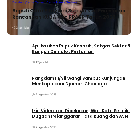
Bandung
Berita Terbaru
Berita Utama
Nasional
Bupati Citra Pitriyami Sampaikan Penjelasan
Rancangan KUBA dan PPASP Tahun 2026
3 jam lalu
Aplikasikan Pupuk Kosasih, Satgas Sektor 8
Bangun Demplot Pertanian
17 jam lalu
Pangdam III/Siliwangi Sambut Kunjungan
Menkopolkam Djamari Chaniago
7 Agustus 2026
Izin Videotron Dibekukan, Wali Kota Selidiki
Dugaan Pelanggaran Tata Ruang dan ASN
7 Agustus 2026