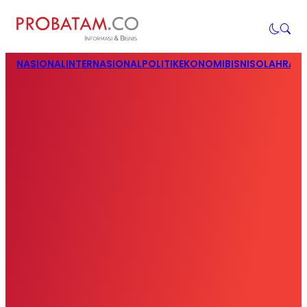
NASIONAL
INTERNASIONAL
POLITIK
EKONOMI
BISNIS
OLAHRAG