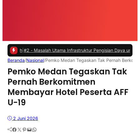
#2 -
Masalah Utama Infrastruktur Pengisian Daya untuk Mobil Listrik 
Beranda
/
Nasional
/
Pemko Medan Tegaskan Tak Pernah Berkomit
Pemko Medan Tegaskan Tak
Pernah Berkomitmen
Membayar Hotel Peserta AFF
U-19
2 Juni 2026
Facebook
Twitter
Pinterest
Mail
WhatsApp