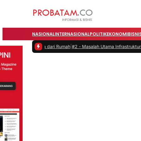
NASIONAL
INTERNASIONAL
POLITIK
EKONOMI
BISNI
ja dari Rumah
|
#2 -
Masalah Utama Infrastruktur Pengisian Daya untuk