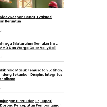
iwidey Respon Cepat, Evakuasi
an Beruntun
lu
ahraga Silaturahmi Semakin Erat,
MMD Dan Warga Gelar Volly Ball
lu
skibraka Masuk Pemusatan Latihan,
ndung Tekankan Disiplin, Integritas
onalisme
u
unjungan DPRD Cianjur, Bupati
 Dorong Percepatan Pembangunan