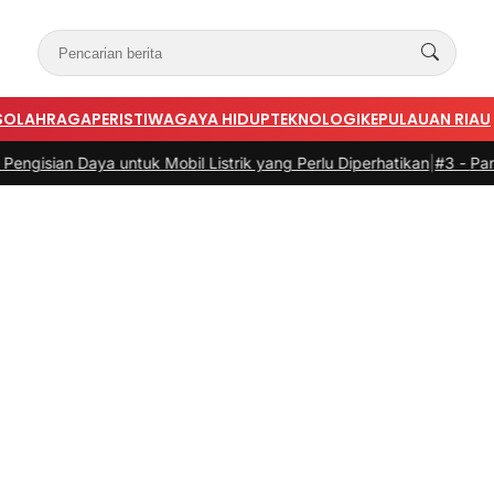
S
OLAHRAGA
PERISTIWA
GAYA HIDUP
TEKNOLOGI
KEPULAUAN RIAU
 Mobil Listrik yang Perlu Diperhatikan
|
#3 -
Panduan Belanja Online 