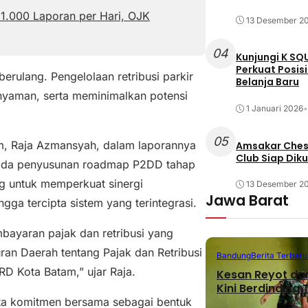
 1.000 Laporan per Hari, OJK
13 Desember 2
04
Kunjungi K SQ
Perkuat Posis
erulang. Pengelolaan retribusi parkir
Belanja Baru
 nyaman, serta meminimalkan potensi
1 Januari 2026
•
05
m, Raja Azmansyah, dalam laporannya
Amsakar Chess
Club Siap Dik
da penyusunan roadmap P2DD tahap
g untuk memperkuat sinergi
13 Desember 2
Jawa Barat
gga tercipta sistem yang terintegrasi.
bayaran pajak dan retribusi yang
turan Daerah tentang Pajak dan Retribusi
Bandung
Berita Terbaru
RD Kota Batam,” ujar Raja.
Kesan Reyot da
Kini Berdinding
ota komitmen bersama sebagai bentuk