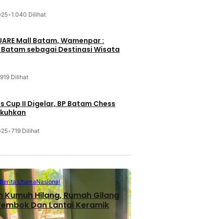
025
•
1.040 Dilihat
UARE Mall Batam, Wamenpar :
i Batam sebagai Destinasi Wisata
919 Dilihat
 Cup II Digelar, BP Batam Chess
ukuhkan
025
•
719 Dilihat
Berita Utama
Nasional
n Kumuh Hilang, Rumah Gilang
 Tembok Dan Lantai Keramik