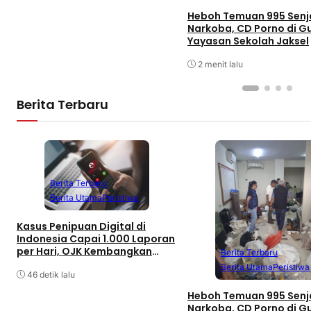
Heboh Temuan 995 Senj
Narkoba, CD Porno di 
Yayasan Sekolah Jaksel
2 menit lalu
Berita Terbaru
Berita Terbaru
Berita Utama
Peristiwa
Kasus Penipuan Digital di
Indonesia Capai 1.000 Laporan
per Hari, OJK Kembangkan
Berita Terbaru
Aplikasi Anti-Scam
Berita Utama
Peristiwa
46 detik lalu
Heboh Temuan 995 Senj
Narkoba, CD Porno di 