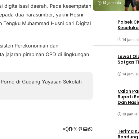
14 jam lalu
 digitalisasi daerah. Pada kesempatan
epada dua narasumber, yakni Hosni
Polsek C
an Tengku Muhammad Husni dari Digital
Kecelaka
14 jam la
Asisten Perekonomian dan
a jajaran pimpinan OPD di lingkungan
Lewat Ol
Satgas T
14 jam la
 Porno di Gudang Yayasan Sekolah
Calon Pa
Bupati Ba
Dan Nasi
18 jam lal
Facebook
Twitter
Pinterest
Mail
WhatsApp
Terima K
Bandung