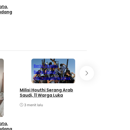
ata,
Gudang
Berita Terbaru
Berita Utama
Berita Terbaru
Internasional
Peristiwa
Berita Utama
O
Milisi Houthi Serang Arab
Persebaya Juara P
Saudi, 11 Warga Luka
Presiden Setelah
Persib Lewat Dra
3 menit lalu
Penalti
35 menit lalu
ata,
Gudang