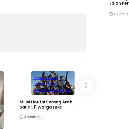
Jalan Pe
20 jam la
Berita Terbaru
Berita Utama
Berita Terbaru
Internasional
Peristiwa
Berita Utama
O
Milisi Houthi Serang Arab
Persebaya Juara P
Saudi, 11 Warga Luka
Presiden Setelah
Persib Lewat Dra
3 menit lalu
Penalti
35 menit lalu