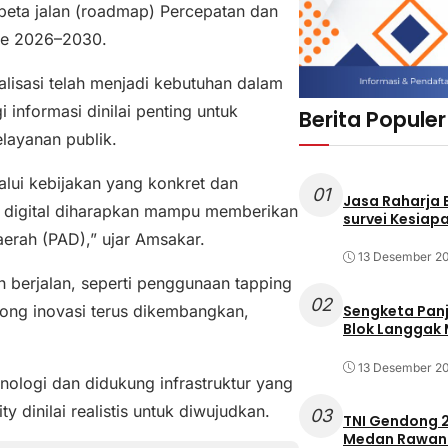
peta jalan (roadmap) Percepatan dan
ode 2026–2030.
isasi telah menjadi kebutuhan dalam
informasi dinilai penting untuk
Berita Populer
elayanan publik.
ui kebijakan yang konkret dan
01
Jasa Raharja
ke digital diharapkan mampu memberikan
survei Kesiapa
erah (PAD),” ujar Amsakar.
13 Desember 2
ah berjalan, seperti penggunaan tapping
02
rong inovasi terus dikembangkan,
Sengketa Pan
Blok Langgak
13 Desember 2
ologi dan didukung infrastruktur yang
 dinilai realistis untuk diwujudkan.
03
TNI Gendong 2
Medan Rawan 