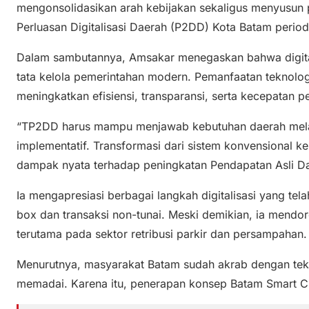
mengonsolidasikan arah kebijakan sekaligus menyusun 
Perluasan Digitalisasi Daerah (P2DD) Kota Batam peri
Dalam sambutannya, Amsakar menegaskan bahwa digital
tata kelola pemerintahan modern. Pemanfaatan teknologi 
meningkatkan efisiensi, transparansi, serta kecepatan p
“TP2DD harus mampu menjawab kebutuhan daerah melal
implementatif. Transformasi dari sistem konvensional 
dampak nyata terhadap peningkatan Pendapatan Asli Da
Ia mengapresiasi berbagai langkah digitalisasi yang tel
box dan transaksi non-tunai. Meski demikian, ia mendo
terutama pada sektor retribusi parkir dan persampahan.
Menurutnya, masyarakat Batam sudah akrab dengan tekn
memadai. Karena itu, penerapan konsep Batam Smart City