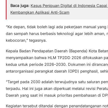
Baca juga:
Kasus Penipuan Digital di Indonesia Capai
Kembangkan Aplikasi Anti-Scam
“Ke depan, tidak boleh lagi ada pekerjaan manual yang b
dan sampah harus berbasis teknologi agar lebih aman,
kebocoran,” tegasnya.
Kepala Badan Pendapatan Daerah (Bapenda) Kota Bata
menyampaikan bahwa HLM TP2DD 2026 difokuskan pa
kedua untuk periode 2026–2030. Dokumen ini dirancan
antarorganisasi perangkat daerah (OPD) penghasil, sehin
“Target pada 2030 adalah terwujudnya satu saluran pem
terpadu. Hal ini juga akan diperkuat melalui revisi Pera
Daerah yang saat ini masuk prioritas pembahasan di DP
Kegiatan tersebut ditandai dengan penandatanganan n