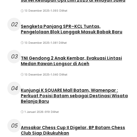
13 Desember 2025
•
1.093 Dilihat
02
Sengketa Panjang SPR–KCL Tuntas,
Pengelolaan Blok Langgak Masuk Babak Baru
13 Desember 2025
•
1.081 Dilihat
03
TNI Gendong 2 Anak Kembar, Evakuasi Lintasi
Medan Rawan Longsor di Aceh
13 Desember 2025
•
1.040 Dilihat
04
Kunjungi K SQUARE Mall Batam, Wamenpar :
Perkuat Posisi Batam sebagai Destinasi Wisata
Belanja Baru
1 Januari 2026
•
919 Dilihat
05
Amsakar Chess Cup II Digelar, BP Batam Chess
Club Siap Dikukuhkan