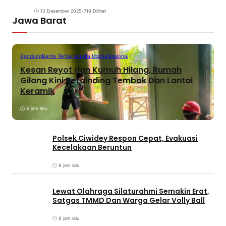
13 Desember 2025
•
719 Dilihat
Jawa Barat
Bandung
Berita Terbaru
Berita Utama
Nasional
Kesan Reyot dan Kumuh Hilang, Rumah
Gilang Kini Berdinding Tembok Dan Lantai
Keramik
8 jam lalu
Polsek Ciwidey Respon Cepat, Evakuasi
Kecelakaan Beruntun
8 jam lalu
Lewat Olahraga Silaturahmi Semakin Erat,
Satgas TMMD Dan Warga Gelar Volly Ball
8 jam lalu