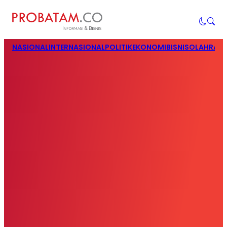
NASIONAL
INTERNASIONAL
POLITIK
EKONOMI
BISNIS
OLAHRAG