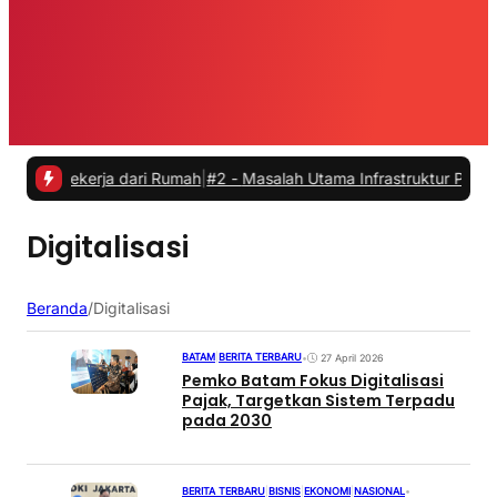
 Bekerja dari Rumah
|
#2 -
Masalah Utama Infrastruktur Pengisian Day
Digitalisasi
Beranda
/
Digitalisasi
BATAM
|
BERITA TERBARU
•
27 April 2026
Pemko Batam Fokus Digitalisasi
Pajak, Targetkan Sistem Terpadu
pada 2030
BERITA TERBARU
|
BISNIS
|
EKONOMI
|
NASIONAL
•