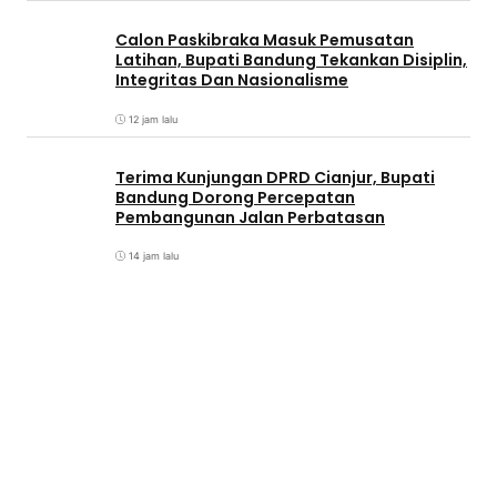
Calon Paskibraka Masuk Pemusatan
Latihan, Bupati Bandung Tekankan Disiplin,
Integritas Dan Nasionalisme
12 jam lalu
Terima Kunjungan DPRD Cianjur, Bupati
Bandung Dorong Percepatan
Pembangunan Jalan Perbatasan
14 jam lalu