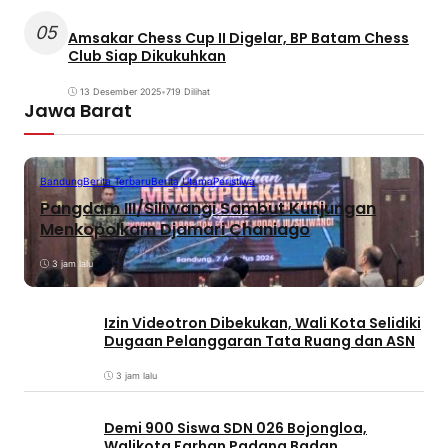
05
Amsakar Chess Cup II Digelar, BP Batam Chess
Club Siap Dikukuhkan
13 Desember 2025
•
719 Dilihat
Jawa Barat
Bandung
Berita Terbaru
Berita Utama
Peristiwa
Pangdam III/Siliwangi Sambut Kunjungan
Menkopolkam Djamari Chaniago
3 jam lalu
Izin Videotron Dibekukan, Wali Kota Selidiki
Dugaan Pelanggaran Tata Ruang dan ASN
3 jam lalu
Demi 900 Siswa SDN 026 Bojongloa,
Walikota Farhan Padang Badan