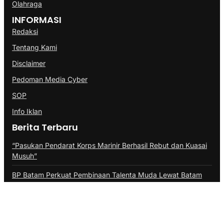
Olahraga
INFORMASI
Redaksi
Tentang Kami
Disclaimer
Pedoman Media Cyber
SOP
Info Iklan
Berita Terbaru
“Pasukan Pendarat Korps Marinir Berhasil Rebut dan Kuasai
Musuh”
BP Batam Perkuat Pembinaan Talenta Muda Lewat Batam
Prime International Grassroot Football sebagai Festival 2026
Pangdam III/Siliwangi Sambut Kunjungan Menkopolkam
Djamari Chaniago