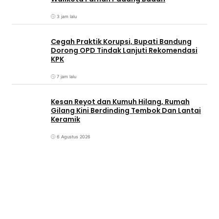
3 jam lalu
Cegah Praktik Korupsi, Bupati Bandung
Dorong OPD Tindak Lanjuti Rekomendasi
KPK
7 jam lalu
Kesan Reyot dan Kumuh Hilang, Rumah
Gilang Kini Berdinding Tembok Dan Lantai
Keramik
6 Agustus 2026