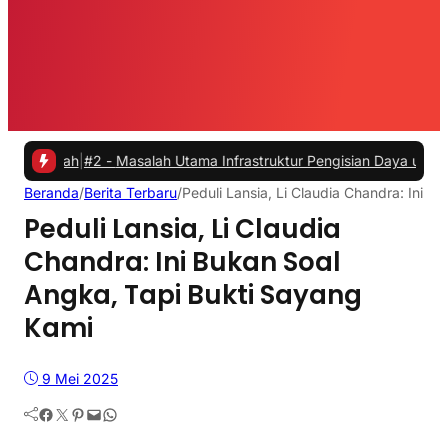
ah
|
#2 -
Masalah Utama Infrastruktur Pengisian Daya untuk Mobil List
Beranda
/
Berita Terbaru
/
Peduli Lansia, Li Claudia Chandra: Ini 
Peduli Lansia, Li Claudia
Chandra: Ini Bukan Soal
Angka, Tapi Bukti Sayang
Kami
9 Mei 2025
Facebook
Twitter
Pinterest
Mail
WhatsApp