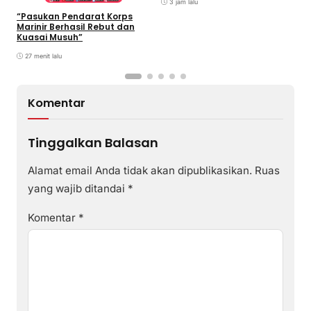
Football sebagai Festival
3 jam lalu
2026
“Pasukan Pendarat Korps
Marinir Berhasil Rebut dan
Kuasai Musuh”
27 menit lalu
Komentar
Tinggalkan Balasan
Alamat email Anda tidak akan dipublikasikan.
Ruas
yang wajib ditandai
*
Komentar
*