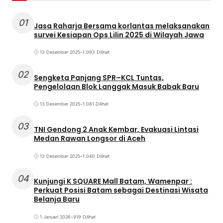
01
Jasa Raharja Bersama korlantas melaksanakan
survei Kesiapan Ops Lilin 2025 di Wilayah Jawa
13 Desember 2025
•
1.093 Dilihat
02
Sengketa Panjang SPR–KCL Tuntas,
Pengelolaan Blok Langgak Masuk Babak Baru
13 Desember 2025
•
1.081 Dilihat
03
TNI Gendong 2 Anak Kembar, Evakuasi Lintasi
Medan Rawan Longsor di Aceh
13 Desember 2025
•
1.040 Dilihat
04
Kunjungi K SQUARE Mall Batam, Wamenpar :
Perkuat Posisi Batam sebagai Destinasi Wisata
Belanja Baru
1 Januari 2026
•
919 Dilihat