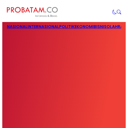
NASIONAL
INTERNASIONAL
POLITIK
EKONOMI
BISNIS
OLAHRAG