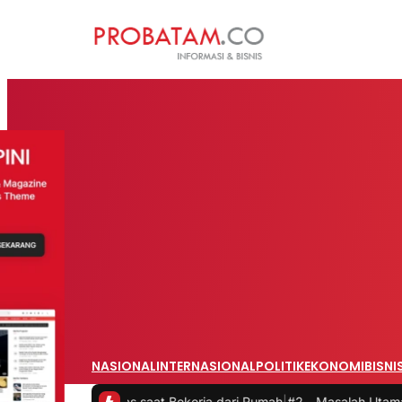
NASIONAL
INTERNASIONAL
POLITIK
EKONOMI
BISNI
uktivitas saat Bekerja dari Rumah
|
#2 -
Masalah Utama Infrastruktu