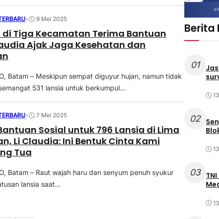
 TERBARU
•
9 Mei 2025
Berita
a di Tiga Kecamatan Terima Bantuan
 Claudia Ajak Jaga Kesehatan dan
an
01
Jas
sur
 Batam – Meskipun sempat diguyur hujan, namun tidak
emangat 531 lansia untuk berkumpul...
1
 TERBARU
•
7 Mei 2025
02
Sen
Bantuan Sosial untuk 796 Lansia di Lima
Blo
, Li Claudia: Ini Bentuk Cinta Kami
1
ang Tua
03
 Batam – Raut wajah haru dan senyum penuh syukur
TNI
Med
tusan lansia saat...
1