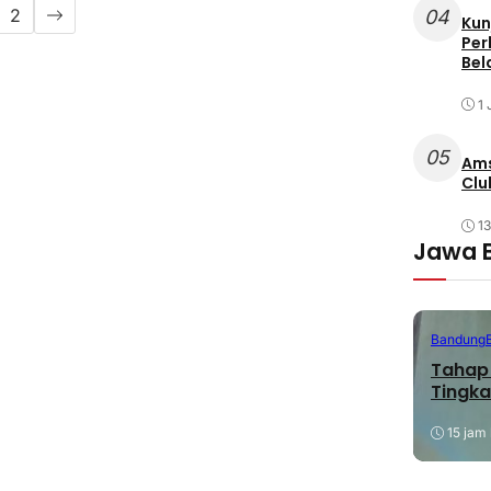
2
04
Kun
Per
Bel
1 
05
Ams
Clu
1
Jawa 
Bandung
Tahap 
Tingka
15 jam 