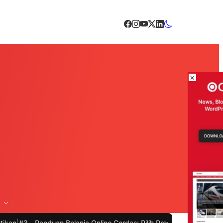
×
anduan Belanja Online Cerdas: Pilih Produk dengan Bijak dan Hindar