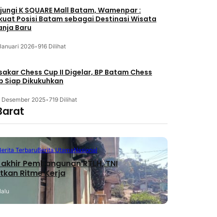
jungi K SQUARE Mall Batam, Wamenpar :
kuat Posisi Batam sebagai Destinasi Wisata
anja Baru
Januari 2026
•
916 Dilihat
akar Chess Cup II Digelar, BP Batam Chess
b Siap Dikukuhkan
3 Desember 2025
•
719 Dilihat
Barat
Berita Terbaru
Berita Utama
Nasional
akhir Pembangunan RTLH, TNI
tkan Ritme Kerja
lalu