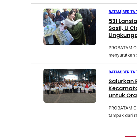
BATAM
|
BERITA
531 Lansi
Sosil, Li
Lingkung
PROBATAM.CO,
menyurutkan s
BATAM
|
BERITA
Salurkan 
Kecamatan
untuk Or
PROBATAM.CO,
tampak dari ra