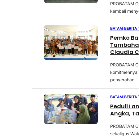
PROBATAM.CO, 
kembali meny
BATAM
|
BERITA
Pemko Ba
Tambahan
Claudia C
Masyarak
PROBATAM.CO,
komitmennya d
penyerahan...
BATAM
|
BERITA
Peduli Lan
Angka, Ta
PROBATAM.CO,
sekaligus Waki