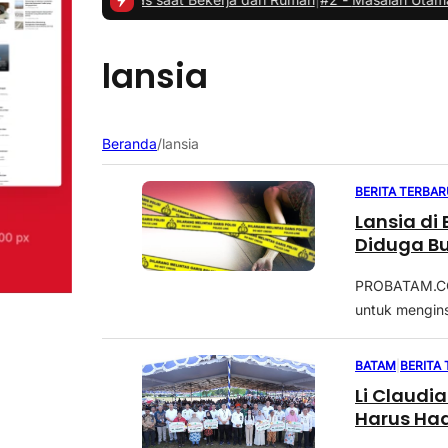
lansia
Beranda
/
lansia
BERITA TERBAR
Lansia di
Diduga Bu
PROBATAM.CO, 
untuk mengins
BATAM
|
BERITA
Li Claudi
Harus Ha