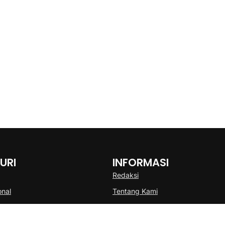
URI
INFORMASI
Redaksi
onal
Tentang Kami
Disclaimer
Pedoman Media Cyber