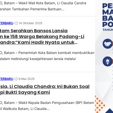
Batam – Wakil Wali Kota Batam, Li Claudia Candra
erahan Tambahan Pemerima Bantuan...
 TERBARU
•
14 Oktober 2025
tam Serahkan Bansos Lansia
 ke 158 Warga Belakang Padang-Li
andra:”Kami Hadir Nyata untuk
at”
 Batam – Pemerintah Kota Batam kembali membuktikan
alam melindungi kesejahteraan lansia melalui
 TERBARU
•
9 Mei 2025
sia, Li Claudia Chandra: Ini Bukan Soal
pi Bukti Sayang Kami
 Batam – Wakil Kepala Badan Pengusahaan (BP) Batam
l Walikota Batam, Li Claudia...