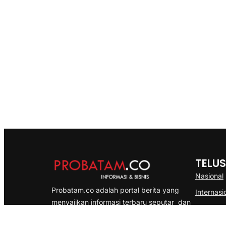
TELUS
Nasional
Probatam.co adalah portal berita yang
Internasi
menyajikan informasi terbaru seputar dan
Bisnis
Kepulauan Riau, Nasional maupun
Ekonomi