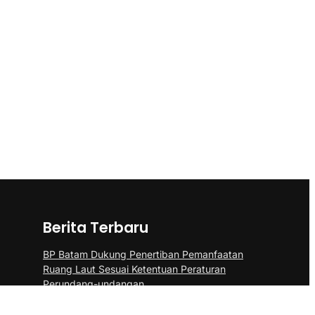
Berita Terbaru
BP Batam Dukung Penertiban Pemanfaatan
Ruang Laut Sesuai Ketentuan Peraturan
Perundang-undangan
Panglima TNI Kunjungi Kepri, Amsakar