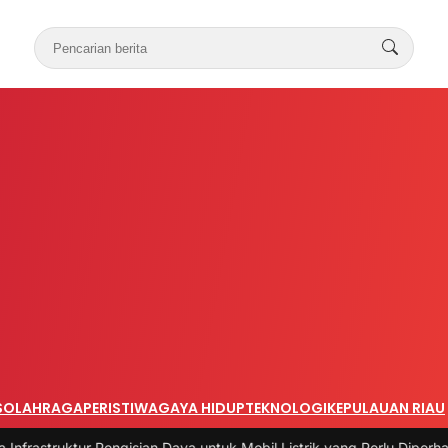
S
OLAHRAGA
PERISTIWA
GAYA HIDUP
TEKNOLOGI
KEPULAUAN RIAU
r Pengisian Daya untuk Mobil Listrik yang Perlu Diperhatikan
|
#3 -
P