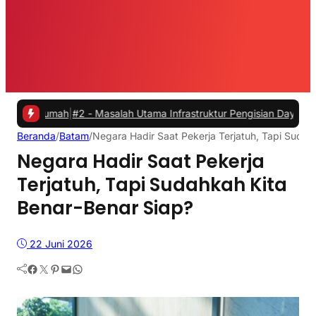
|
#2 -
Masalah Utama Infrastruktur Pengisian Daya untuk Mobil Listri
Beranda
/
Batam
/
Negara Hadir Saat Pekerja Terjatuh, Tapi Sudah
Negara Hadir Saat Pekerja
Terjatuh, Tapi Sudahkah Kita
Benar-Benar Siap?
22 Juni 2026
Facebook
Twitter
Pinterest
Mail
WhatsApp