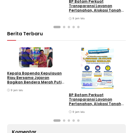
BP Batam Perkuat
Transparansi Layanan
Pertanahan, Alokasi Tanah
Reguler Segera Hadir Melalui
LMS
9 jam lalu
Berita Terbaru
Batam
Berita Terbaru
Berita Utama
Peristiwa
Kepala Bapenda Kepulauan
D
Riau Bersama Jajaran
B
Bagikan Bendera Merah Putih
Batam
K
Ke Wajib Pajak Kendaraan
T
Bermotor di Kantor Samsat
9 jam lalu
BP Batam Perkuat
Transparansi Layanan
Pertanahan, Alokasi Tanah
Reguler Segera Hadir Melalui
LMS
9 jam lalu
Komentar