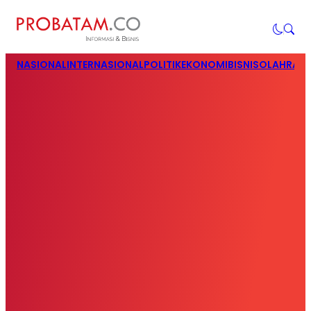
NASIONAL
INTERNASIONAL
POLITIK
EKONOMI
BISNIS
OLAHRAG