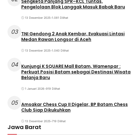
Sengketa Panjang SPR–KCL Tuntas,
Pengelolaan Blok Langgak Masuk Babak Baru
13 Desember 2025
•
1.081 Dilihat
03
TNI Gendong 2 Anak Kembar, Evakuasi Lintasi
Medan Rawan Longsor di Aceh
13 Desember 2025
•
1.040 Dilihat
04
Kunjungi K SQUARE Mall Batam, Wamenpar :
Perkuat Posisi Batam sebagai Destinasi Wisata
Belanja Baru
1 Januari 2026
•
919 Dilihat
05
Amsakar Chess Cup II Digelar, BP Batam Chess
Club Siap Dikukuhkan
13 Desember 2025
•
719 Dilihat
Jawa Barat