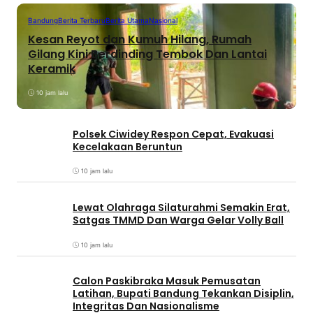
Bandung
Berita Terbaru
Berita Utama
Nasional
Kesan Reyot dan Kumuh Hilang, Rumah
Gilang Kini Berdinding Tembok Dan Lantai
Keramik
10 jam lalu
Polsek Ciwidey Respon Cepat, Evakuasi
Kecelakaan Beruntun
10 jam lalu
Lewat Olahraga Silaturahmi Semakin Erat,
Satgas TMMD Dan Warga Gelar Volly Ball
10 jam lalu
Calon Paskibraka Masuk Pemusatan
Latihan, Bupati Bandung Tekankan Disiplin,
Integritas Dan Nasionalisme