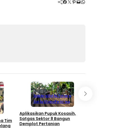
Facebook
Twitter
Pinterest
Mail
WhatsApp
Bandung
Berita Terbaru
Berita Utama
Peristiwa
Aplikasikan Pupuk Kosasih,
Satgas Sektor 8 Bangun
ma Tim
Demplot Pertanian
elang