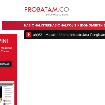
NASIONAL
INTERNASIONAL
POLITIK
EKONOMI
BISNI
 Rumah
|
#2 -
Masalah Utama Infrastruktur Pengisian Daya untuk Mobil 