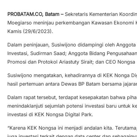
PROBATAM.CO, Batam –
Sekretaris Kementerian Koordi
Moegiarso meninjau perkembangan Kawasan Ekonomi Kh
Kamis (29/6/2023).
Dalam peninjauan, Susiwijono didampingi oleh Anggot
Investasi, Sudirman Saad; Anggota Bidang Pengusahaa
Promosi dan Protokol Ariastuty Sirait; dan CEO Nongsa 
Susiwijono mengatakan, kehadirannya di KEK Nonga Dig
hasil pertemuan antara Dewas BP Batam bersama jajara
Dalam rapat tersebut, terdapat kesepakatan bahwa pi
menindaklanjuti sejumlah potensi investasi baru untuk 
investasi di KEK Nongsa Digital Park.
“Karena KEK Nongsa ini menjadi andalan kita. Terutama,
juga investasi terkait dengan data center dan sebagainya