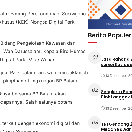
nator Bidang Perekonomian, Susiwijono
usus (KEK) Nongsa Digital Park,
Berita Populer
a Bidang Pengelolaan Kawasan dan
n, Wan Darussalam; Kepala Biro Humas
01
Jasa Raharja
Digital Park, Mike Wiluan.
survei Kesiapa
ital Park dalam rangka menindaklanjuti
13 Desember 2
n pimpinan di lingkungan BP Batam.
02
Sengketa Pan
haknya bersama BP Batam akan
Blok Langgak
kedepannya. Salah satunya potensi
13 Desember 2
03
 terkait dengan ekonomi digital dan
TNI Gendong 2
Medan Rawan 
,” ujar Susiwijono.