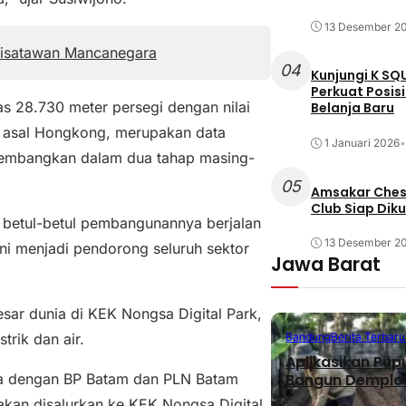
13 Desember 2
Wisatawan Mancanegara
04
Kunjungi K SQ
Perkuat Posis
as 28.730 meter persegi dengan nilai
Belanja Baru
ce asal Hongkong, merupakan data
1 Januari 2026
•
ikembangkan dalam dua tahap masing-
05
Amsakar Chess
Club Siap Dik
adi betul-betul pembangunannya berjalan
13 Desember 2
ini menjadi pendorong seluruh sektor
Jawa Barat
sar dunia di KEK Nongsa Digital Park,
trik dan air.
Bandung
Berita Terbaru
Aplikasikan Pup
ama dengan BP Batam dan PLN Batam
Bangun Demplot
akan disalurkan ke KEK Nongsa Digital