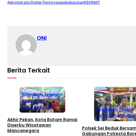
Administrator
Digital Park
investasi
kebutuhan
KEK
RMIT
ONI
Berita Terkait
Batam
Berita Terbaru
Berita Utama
KEPULAUAN RIAU
Batam
Berita Terbaru
Berita Utama
Peristiwa
Akhir Pekan, Kota Batam Ramai
Diserbu Wisatawan
Polsek Sei Beduk Bersa
Mancanegara
Gabungan Polresta Bar