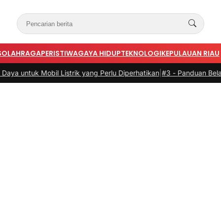
S
OLAHRAGA
PERISTIWA
GAYA HIDUP
TEKNOLOGI
KEPULAUAN RIAU
Listrik yang Perlu Diperhatikan
|
#3 -
Panduan Belanja Online Cerdas: