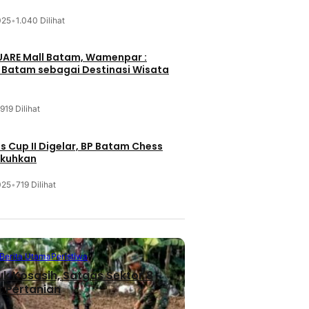
025
•
1.040 Dilihat
UARE Mall Batam, Wamenpar :
i Batam sebagai Destinasi Wisata
919 Dilihat
 Cup II Digelar, BP Batam Chess
ukuhkan
025
•
719 Dilihat
Berita Utama
Peristiwa
uk Kosasih, Satgas Sektor 8
 Pertanian