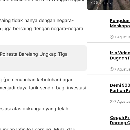
5 jam lalu
rsaing tidak hanya dengan negara-
Pangdam 
Menkopo
n juga bersaing dengan negara-negara
7 Agustu
Izin Vide
Polresta Barelang Ungkap Tiga
Dugaan P
7 Agustu
ng (pemenuhuhan kebutuhan) agar
Demi 900
njadi daya tarik sendiri bagi investasi
Farhan 
7 Agustu
siasi atas dukungan yang telah
Cegah Pr
Dorong O
ungan Infinite Learning. Mulai dari