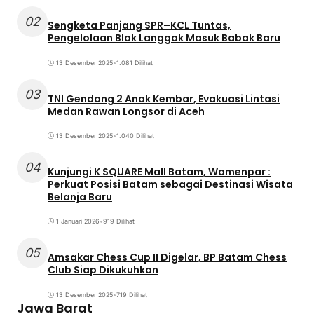
02
Sengketa Panjang SPR–KCL Tuntas,
Pengelolaan Blok Langgak Masuk Babak Baru
13 Desember 2025
•
1.081 Dilihat
03
TNI Gendong 2 Anak Kembar, Evakuasi Lintasi
Medan Rawan Longsor di Aceh
13 Desember 2025
•
1.040 Dilihat
04
Kunjungi K SQUARE Mall Batam, Wamenpar :
Perkuat Posisi Batam sebagai Destinasi Wisata
Belanja Baru
1 Januari 2026
•
919 Dilihat
05
Amsakar Chess Cup II Digelar, BP Batam Chess
Club Siap Dikukuhkan
13 Desember 2025
•
719 Dilihat
Jawa Barat