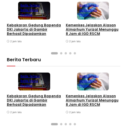
Berita Terbaru
Berita Terbaru
Berita Utama
Berita Utama
Peristiwa
Peristiwa
Kebakaran Gedung Bapenda
Kemenkes Jelaskan Alasan
E
DKI Jakarta di Gambir
Almarhum Yurizal Menunggu
U
Berhasil Dipadamkan
8 Jam di IGD RSCM
M
2 jam lalu
2 jam lalu
Berita Terbaru
Berita Terbaru
Berita Terbaru
Berita Utama
Berita Utama
Peristiwa
Peristiwa
Kebakaran Gedung Bapenda
Kemenkes Jelaskan Alasan
E
DKI Jakarta di Gambir
Almarhum Yurizal Menunggu
U
Berhasil Dipadamkan
8 Jam di IGD RSCM
M
2 jam lalu
2 jam lalu