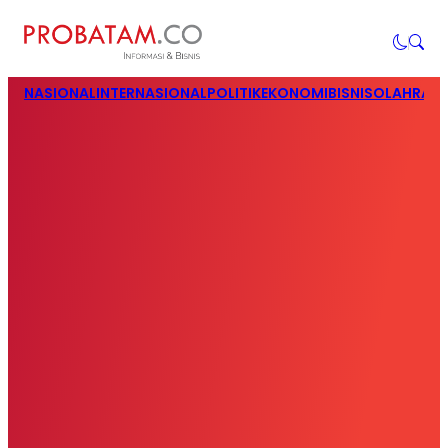
NASIONAL
INTERNASIONAL
POLITIK
EKONOMI
BISNIS
OLAHRAG