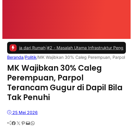
 dari Rumah
|
#2 -
Masalah Utama Infrastruktur Pengisian Daya untuk 
Beranda
/
Politik
/
MK Wajibkan 30% Caleg Perempuan, Parpol Tera
MK Wajibkan 30% Caleg
Perempuan, Parpol
Terancam Gugur di Dapil Bila
Tak Penuhi
25 Mei 2026
Facebook
Twitter
Pinterest
Mail
WhatsApp