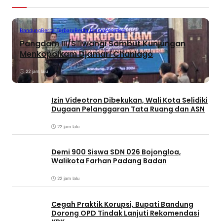
Bandung
Berita Terbaru
Berita Utama
Peristiwa
Pangdam III/Siliwangi Sambut Kunjungan
Menkopolkam Djamari Chaniago
22 jam lalu
Izin Videotron Dibekukan, Wali Kota Selidiki
Dugaan Pelanggaran Tata Ruang dan ASN
22 jam lalu
Demi 900 Siswa SDN 026 Bojongloa,
Walikota Farhan Padang Badan
22 jam lalu
Cegah Praktik Korupsi, Bupati Bandung
Dorong OPD Tindak Lanjuti Rekomendasi