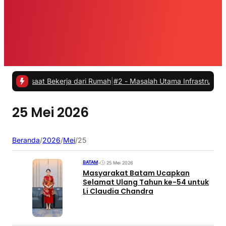
 saat Bekerja dari Rumah
|
#2 -
Masalah Utama Infrastruktur Pengisia
25 Mei 2026
Beranda
/
2026
/
Mei
/
25
BATAM
•
25 Mei 2026
Masyarakat Batam Ucapkan
Selamat Ulang Tahun ke-54 untuk
Li Claudia Chandra