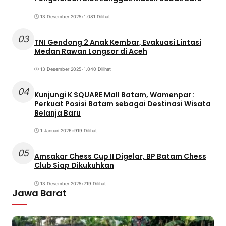
13 Desember 2025
•
1.081 Dilihat
03
TNI Gendong 2 Anak Kembar, Evakuasi Lintasi
Medan Rawan Longsor di Aceh
13 Desember 2025
•
1.040 Dilihat
04
Kunjungi K SQUARE Mall Batam, Wamenpar :
Perkuat Posisi Batam sebagai Destinasi Wisata
Belanja Baru
1 Januari 2026
•
919 Dilihat
05
Amsakar Chess Cup II Digelar, BP Batam Chess
Club Siap Dikukuhkan
13 Desember 2025
•
719 Dilihat
Jawa Barat