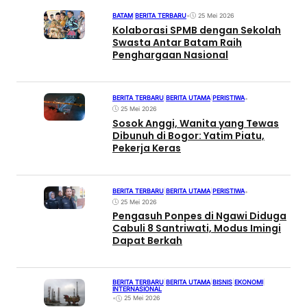
BATAM
|
BERITA TERBARU
•
25 Mei 2026
Kolaborasi SPMB dengan Sekolah
Swasta Antar Batam Raih
Penghargaan Nasional
BERITA TERBARU
|
BERITA UTAMA
|
PERISTIWA
•
25 Mei 2026
Sosok Anggi, Wanita yang Tewas
Dibunuh di Bogor: Yatim Piatu,
Pekerja Keras
BERITA TERBARU
|
BERITA UTAMA
|
PERISTIWA
•
25 Mei 2026
Pengasuh Ponpes di Ngawi Diduga
Cabuli 8 Santriwati, Modus Imingi
Dapat Berkah
BERITA TERBARU
|
BERITA UTAMA
|
BISNIS
|
EKONOMI
|
INTERNASIONAL
•
25 Mei 2026