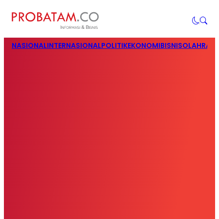
NASIONAL
INTERNASIONAL
POLITIK
EKONOMI
BISNIS
OLAHRAG