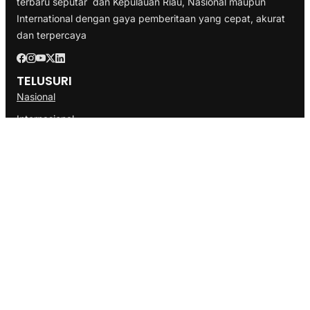
terbaru seputar dan Kepulauan Riau, Nasional maupun
International dengan gaya pemberitaan yang cepat, akurat
dan terpercaya
TELUSURI
Nasional
Internasional
Bisnis
Ekonomi
Politik
Olahraga
INFORMASI
Redaksi
Tentang Kami
Disclaimer