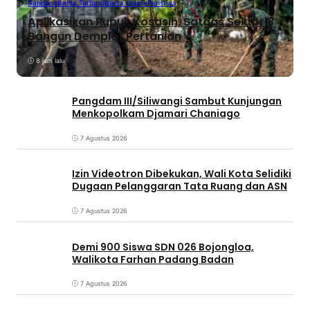
Bandung
Berita Terbaru
Berita Utama
Peristiwa
Aplikasikan Pupuk Kosasih, Satgas Sektor 8
Bangun Demplot Pertanian
8 jam lalu
Pangdam III/Siliwangi Sambut Kunjungan
Menkopolkam Djamari Chaniago
7 Agustus 2026
Izin Videotron Dibekukan, Wali Kota Selidiki
Dugaan Pelanggaran Tata Ruang dan ASN
7 Agustus 2026
Demi 900 Siswa SDN 026 Bojongloa,
Walikota Farhan Padang Badan
7 Agustus 2026