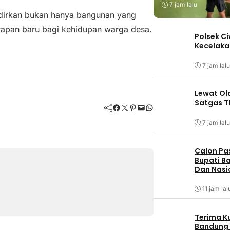
7 jam lalu
dirkan bukan hanya bangunan yang
arapan baru bagi kehidupan warga desa.
Polsek C
Kecelaka
7 jam lalu
Lewat Ol
Satgas T
Facebook
Twitter
Pinterest
Mail
WhatsApp
7 jam lalu
Calon Pa
Bupati Ba
Dan Nasi
11 jam lal
Terima K
Bandung