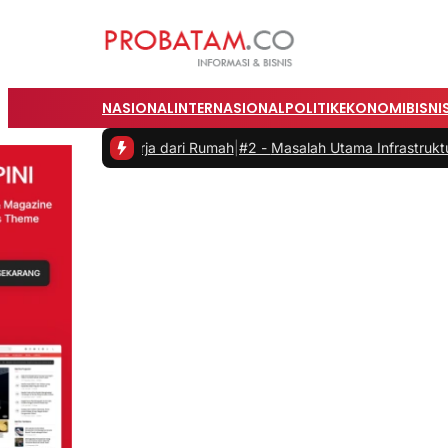
NASIONAL
INTERNASIONAL
POLITIK
EKONOMI
BISNI
kerja dari Rumah
|
#2 -
Masalah Utama Infrastruktur Pengisian Daya un