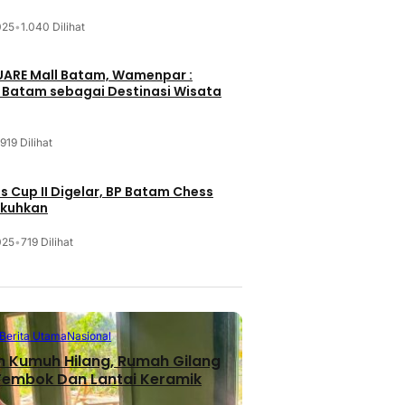
025
•
1.040 Dilihat
UARE Mall Batam, Wamenpar :
i Batam sebagai Destinasi Wisata
919 Dilihat
 Cup II Digelar, BP Batam Chess
ukuhkan
025
•
719 Dilihat
Berita Utama
Nasional
n Kumuh Hilang, Rumah Gilang
 Tembok Dan Lantai Keramik