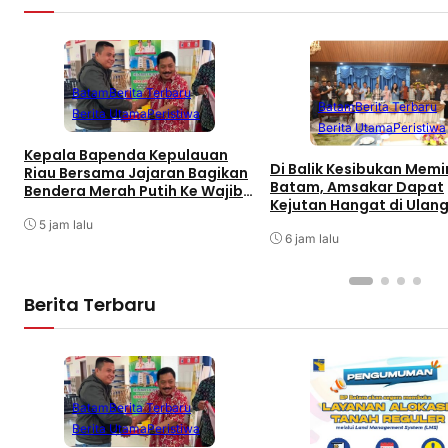
Batam
Berita Terbaru
Batam
Berita Terbaru
Berita Utama
Peristiwa
Berita Utama
Peristiwa
Kepala Bapenda Kepulauan
Di Balik Kesibukan Mem
Riau Bersama Jajaran Bagikan
Batam, Amsakar Dapat
Bendera Merah Putih Ke Wajib
Kejutan Hangat di Ulan
Pajak Kendaraan Bermotor di
ke-58
Kantor Samsat
5 jam lalu
6 jam lalu
Berita Terbaru
Batam
Berita Terbaru
Berita Utama
Peristiwa