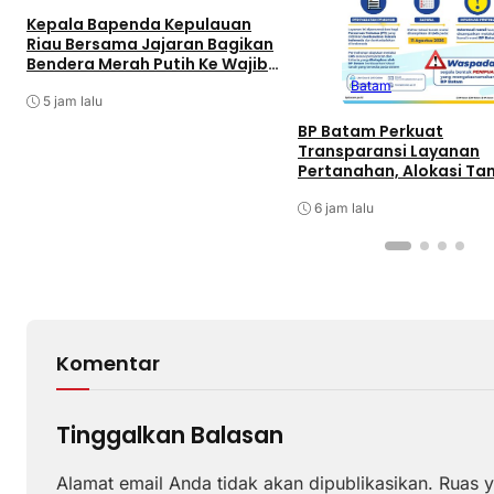
Kepala Bapenda Kepulauan
Riau Bersama Jajaran Bagikan
Bendera Merah Putih Ke Wajib
Pajak Kendaraan Bermotor di
Batam
Kantor Samsat
5 jam lalu
BP Batam Perkuat
Transparansi Layanan
Pertanahan, Alokasi Ta
Reguler Segera Hadir Me
LMS
6 jam lalu
Komentar
Tinggalkan Balasan
Alamat email Anda tidak akan dipublikasikan.
Ruas y