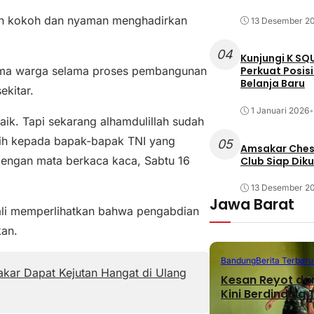
bih kokoh dan nyaman menghadirkan
13 Desember 2
04
Kunjungi K SQ
ama warga selama proses pembangunan
Perkuat Posis
Belanja Baru
kitar.
1 Januari 2026
•
baik. Tapi sekarang alhamdulillah sudah
sih kepada bapak-bapak TNI yang
05
Amsakar Chess
dengan mata berkaca kaca, Sabtu 16
Club Siap Dik
13 Desember 2
Jawa Barat
i memperlihatkan bahwa pengabdian
an.
Bandung
Berita Terbaru
kar Dapat Kejutan Hangat di Ulang
Kesan Reyot da
Kini Berdinding