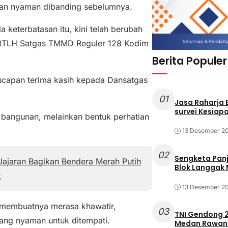
 dan nyaman dibanding sebelumnya.
keterbatasan itu, kini telah berubah
b RTLH Satgas TMMD Reguler 128 Kodim
Berita Populer
ucapan terima kasih kepada Dansatgas
01
Jasa Raharja
survei Kesiapa
n bangunan, melainkan bentuk perhatian
13 Desember 2
02
Sengketa Pan
ajaran Bagikan Bendera Merah Putih
Blok Langgak
t
13 Desember 2
 membuatnya merasa khawatir,
03
TNI Gendong 2
ang nyaman untuk ditempati.
Medan Rawan 