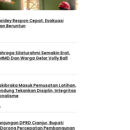
iwidey Respon Cepat, Evakuasi
an Beruntun
ahraga Silaturahmi Semakin Erat,
MMD Dan Warga Gelar Volly Ball
skibraka Masuk Pemusatan Latihan,
ndung Tekankan Disiplin, Integritas
onalisme
u
unjungan DPRD Cianjur, Bupati
 Dorong Percepatan Pembangunan