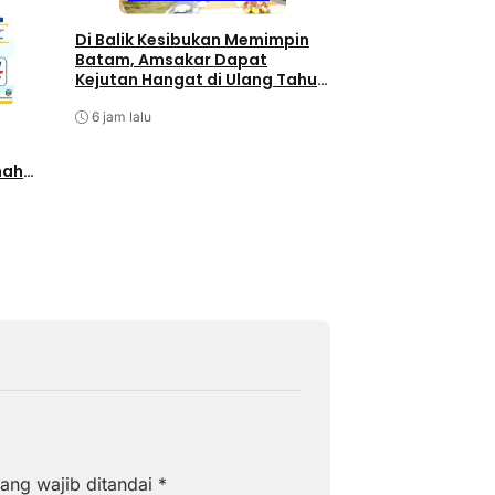
Terpopuler
Di Balik Kesibukan Memimpin
Pengurus PWI Kepr
Batam, Amsakar Dapat
Pengunduran Diri
Kejutan Hangat di Ulang Tahun
Anggota, Koordin
ke-58
Administrasi den
6 jam lalu
7 jam lalu
nah
lalui
ang wajib ditandai
*