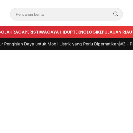
S
OLAHRAGA
PERISTIWA
GAYA HIDUP
TEKNOLOGI
KEPULAUAN RIAU
tuk Mobil Listrik yang Perlu Diperhatikan
|
#3 -
Panduan Belanja Onli