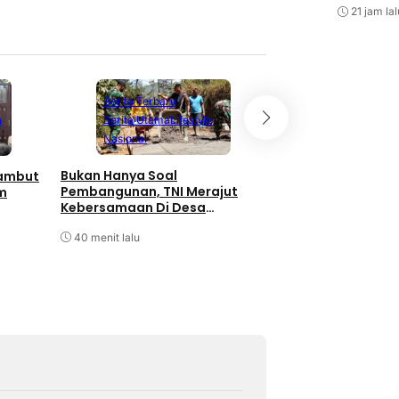
21 jam lal
Berita Terbaru
Berita Utama
Lifestyle
u
Bandung
Bata
Nasional
Berita Terbaru
Bukan Hanya Soal
Sambut
Izin Videotron Dib
Pembangunan, TNI Merajut
m
Kota Selidiki Dug
Kebersamaan Di Desa
Pelanggaran Tata
Watuduwur
ASN
40 menit lalu
47 menit lalu