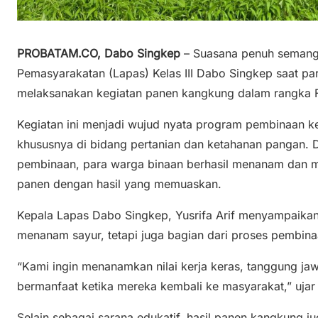
PROBATAM.CO, Dabo Singkep
– Suasana penuh semang
Pemasyarakatan (Lapas) Kelas III Dabo Singkep saat p
melaksanakan kegiatan panen kangkung dalam rangka F
Kegiatan ini menjadi wujud nyata program pembinaan k
khususnya di bidang pertanian dan ketahanan pangan. 
pembinaan, para warga binaan berhasil menanam dan 
panen dengan hasil yang memuaskan.
Kepala Lapas Dabo Singkep, Yusrifa Arif menyampaikan
menanam sayur, tetapi juga bagian dari proses pembina
“Kami ingin menanamkan nilai kerja keras, tanggung ja
bermanfaat ketika mereka kembali ke masyarakat,” ujar
Selain sebagai sarana edukatif, hasil panen kangkung 