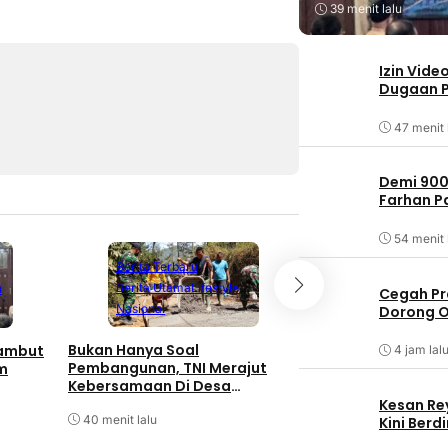
39 menit lalu
Izin Vide
Dugaan P
47 menit 
Demi 900
Farhan 
54 menit 
Berita Terbaru
Berita Utama
Lifestyle
u
Cegah Pr
Bandung
Bata
Nasional
Dorong O
Berita Terbaru
Bukan Hanya Soal
Sambut
4 jam lal
Izin Videotron Dib
Pembangunan, TNI Merajut
m
Kota Selidiki Dug
Kebersamaan Di Desa
Pelanggaran Tata
Watuduwur
Kesan Re
ASN
40 menit lalu
Kini Ber
47 menit lalu