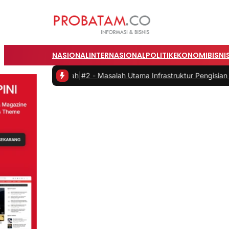
NASIONAL
INTERNASIONAL
POLITIK
EKONOMI
BISNI
i Rumah
|
#2 -
Masalah Utama Infrastruktur Pengisian Daya untuk Mobil