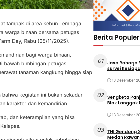
at tampak di area kebun Lembaga
ara warga binaan bersama petugas
Berita Populer
arm Day, Rabu (05/11/2025).
emandirian bagi warga binaan,
01
Jasa Raharja
Di bawah bimbingan petugas
survei Kesiapa
merawat tanaman kangkung hingga siap
13 Desember 2
 bahwa kegiatan ini bukan sekadar
02
Sengketa Pan
Blok Langgak
an karakter dan kemandirian.
13 Desember 2
wab, dan keterampilan yang bisa
 Kalapas.
03
TNI Gendong 2
Medan Rawan 
juga dimanfaatkan untuk kebutuhan