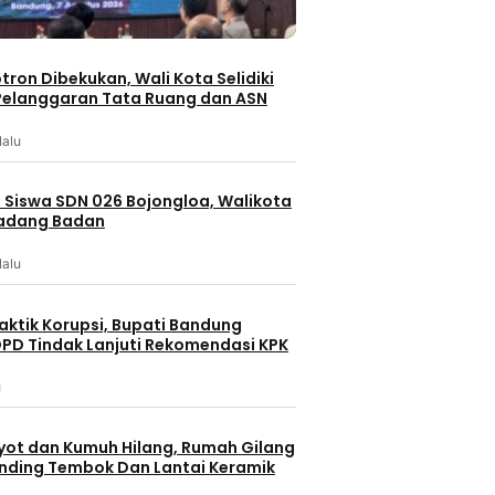
otron Dibekukan, Wali Kota Selidiki
elanggaran Tata Ruang dan ASN
lalu
 Siswa SDN 026 Bojongloa, Walikota
Padang Badan
lalu
Berita Terbaru
Berita Utama
Health & Fitness
aktik Korupsi, Bupati Bandung
Berita 
m
Nasional
PD Tindak Lanjuti Rekomendasi KPK
Berita
Fun Walk dan slow jogging
u
TNI Tak Hany
ekukan, Wali
dalam Rangka Hari Ulang
Mesin Molen
aan
Tahun ke-81 Kemerdekaan
Diperbaiki
 Ruang dan
Republik Indonesia
yot dan Kumuh Hilang, Rumah Gilang
50 menit lalu
dinding Tembok Dan Lantai Keramik
53 menit lalu