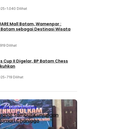
025
•
1.040 Dilihat
UARE Mall Batam, Wamenpar :
i Batam sebagai Destinasi Wisata
919 Dilihat
 Cup II Digelar, BP Batam Chess
ukuhkan
025
•
719 Dilihat
Berita Utama
Peristiwa
iwangi Sambut Kunjungan
jamari Chaniago