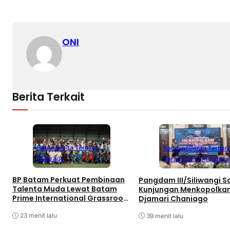
ONI
Berita Terkait
Batam
Berita Terbaru
Bandung
Berita Terbar
Olahraga
Berita Utama
Peristiwa
BP Batam Perkuat Pembinaan
Pangdam III/Siliwangi 
Talenta Muda Lewat Batam
Kunjungan Menkopolka
Prime International Grassroot
Djamari Chaniago
Football sebagai Festival 2026
23 menit lalu
39 menit lalu