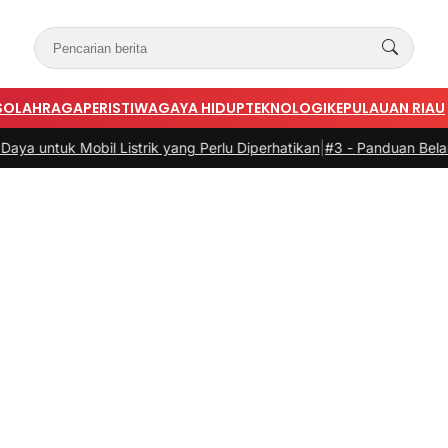
S
OLAHRAGA
PERISTIWA
GAYA HIDUP
TEKNOLOGI
KEPULAUAN RIAU
 Listrik yang Perlu Diperhatikan
|
#3 -
Panduan Belanja Online Cerdas