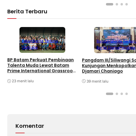
Berita Terbaru
Batam
Berita Terbaru
Bandung
Berita Terbar
Olahraga
Berita Utama
Peristiwa
BP Batam Perkuat Pembinaan
Pangdam III/Siliwangi 
Talenta Muda Lewat Batam
Kunjungan Menkopolka
Prime International Grassroot
Djamari Chaniago
Football sebagai Festival 2026
23 menit lalu
39 menit lalu
Komentar