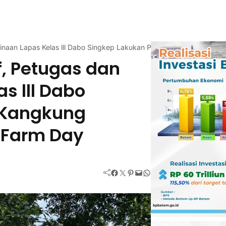
 Binaan Lapas Kelas lll Dabo Singkep Lakukan Panen Kangkung Ber
f, Petugas dan
s lll Dabo
 Kangkung
 Farm Day
Facebook
Twitter
Pinterest
Mail
WhatsApp