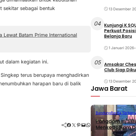
 sekitar sebagai bentuk
13 Desember 2
04
Kunjungi K SQ
Perkuat Posis
 Lewat Batam Prime International
Belanja Baru
1 Januari 2026
•
 dalam kegiatan ini.
05
Amsakar Chess
Club Siap Dik
 Singkep terus berupaya menghadirkan
13 Desember 2
menumbuhkan harapan baru di balik
Jawa Barat
Bandung
Berita Terbaru
Pangdam III/Sil
Facebook
Twitter
Pinterest
Mail
WhatsApp
Menkopolkam D