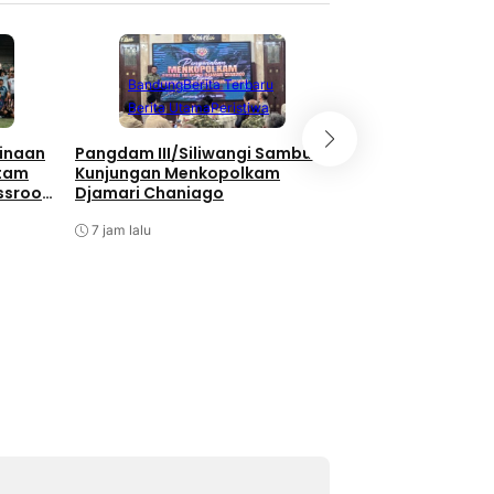
Berita Terbaru
Berita Utama
Li
Bandung
Berita Terbaru
Nasional
Berita Utama
Peristiwa
Bukan Hanya Soal
inaan
Pangdam III/Siliwangi Sambut
Pembangunan, TNI
atam
Kunjungan Menkopolkam
Kebersamaan Di 
ssroot
Djamari Chaniago
Watuduwur
al 2026
7 jam lalu
7 jam lalu