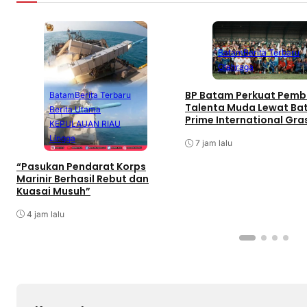
Batam
Berita Terbaru
Olahraga
BP Batam Perkuat Pemb
Batam
Berita Terbaru
Talenta Muda Lewat B
Berita Utama
Prime International Gra
KEPULAUAN RIAU
Football sebagai Festiv
Lingga
7 jam lalu
“Pasukan Pendarat Korps
Marinir Berhasil Rebut dan
Kuasai Musuh”
4 jam lalu