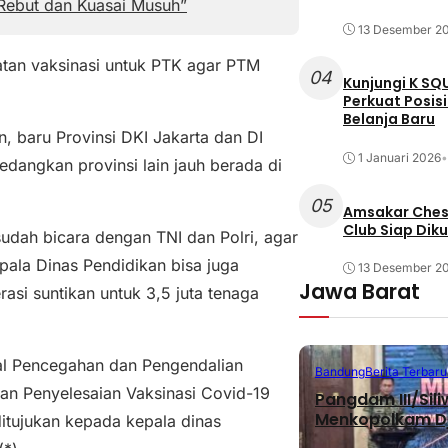
 Rebut dan Kuasai Musuh”
13 Desember 2
tan vaksinasi untuk PTK agar PTM
04
Kunjungi K SQ
Perkuat Posis
Belanja Baru
n, baru Provinsi DKI Jakarta dan DI
1 Januari 2026
•
edangkan provinsi lain jauh berada di
05
Amsakar Chess
Club Siap Dik
udah bicara dengan TNI dan Polri, agar
epala Dinas Pendidikan bisa juga
13 Desember 2
Jawa Barat
si suntikan untuk 3,5 juta tenaga
ral Pencegahan dan Pengendalian
Bandung
Berita Terbaru
tan Penyelesaian Vaksinasi Covid-19
Pangdam III/Sil
Menkopolkam D
itujukan kepada kepala dinas