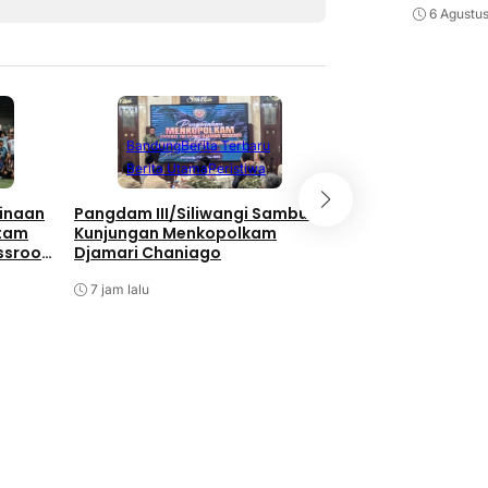
6 Agustu
Berita Terbaru
Berita Utama
Li
Bandung
Berita Terbaru
Nasional
Berita Utama
Peristiwa
Bukan Hanya Soal
inaan
Pangdam III/Siliwangi Sambut
Pembangunan, TNI
atam
Kunjungan Menkopolkam
Kebersamaan Di 
ssroot
Djamari Chaniago
Watuduwur
al 2026
7 jam lalu
7 jam lalu