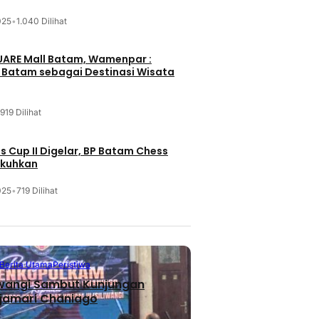
025
•
1.040 Dilihat
UARE Mall Batam, Wamenpar :
i Batam sebagai Destinasi Wisata
919 Dilihat
 Cup II Digelar, BP Batam Chess
ukuhkan
025
•
719 Dilihat
Berita Utama
Peristiwa
iwangi Sambut Kunjungan
jamari Chaniago