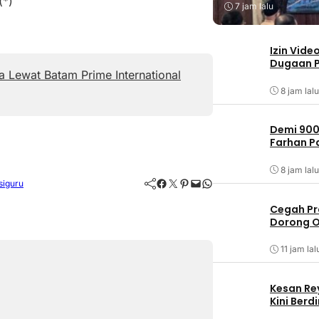
(*)
7 jam lalu
Izin Vide
Dugaan P
 Lewat Batam Prime International
8 jam lalu
Demi 900
Farhan 
8 jam lalu
Facebook
Twitter
Pinterest
Mail
WhatsApp
siguru
Cegah Pr
Dorong O
11 jam lal
Kesan Re
Kini Ber