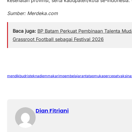
kesehatan provinsi, serta kabupaten/kota se-Indonesia. 
Sumber: Merdeka.com
Baca juga:
BP Batam Perkuat Pembinaan Talenta Muda
Grassroot Football sebagai Festival 2026
mendikbudristek
nadiemmakarim
pembelajarantatapmuka
percepatvaksina
Dian Fitriani