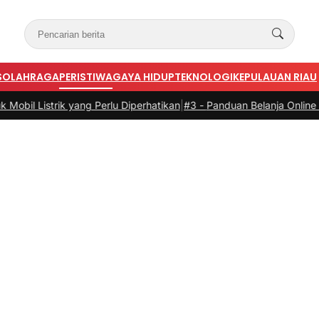
S
OLAHRAGA
PERISTIWA
GAYA HIDUP
TEKNOLOGI
KEPULAUAN RIAU
k yang Perlu Diperhatikan
|
#3 -
Panduan Belanja Online Cerdas: Pilih