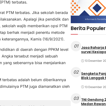
PTM) terbatas.
rat PTM terbatas. Jika sekolah berada
ilaksanakan. Apalagi jika pendidik dan
i, sekolah wajib memberikan opsi PTM
Berita Populer
tetap berhak menjadi penentu metode
m keterangannya, Kamis (16/9/2021).
01
Jasa Raharja
endidikan di daerah dengan PPKM level
survei Kesiapa
. Angka tersebut menjadi sebuah
13 Desember 2
n yang sebenarnya bisa menjalankan
02
Sengketa Pan
Blok Langgak
 terbatas adalah belum diberikannya
 dimulainya PTM juga diamanatkan oleh
13 Desember 2
03
TNI Gendong 2
Medan Rawan 