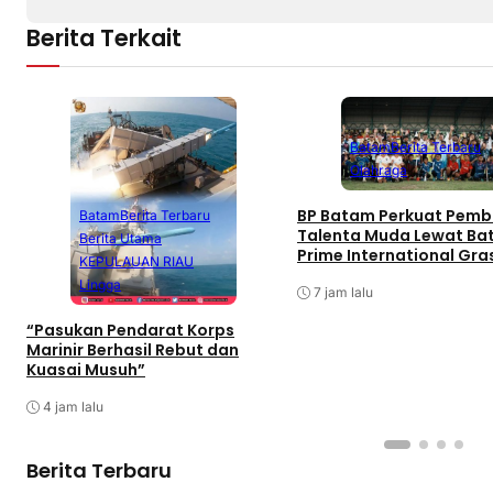
Berita Terkait
Batam
Berita Terbaru
Olahraga
BP Batam Perkuat Pemb
Batam
Berita Terbaru
Talenta Muda Lewat B
Berita Utama
Prime International Gra
KEPULAUAN RIAU
Football sebagai Festiv
Lingga
7 jam lalu
“Pasukan Pendarat Korps
Marinir Berhasil Rebut dan
Kuasai Musuh”
4 jam lalu
Berita Terbaru