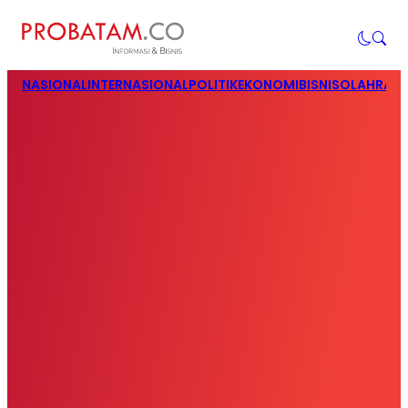
NASIONAL
INTERNASIONAL
POLITIK
EKONOMI
BISNIS
OLAHRAG