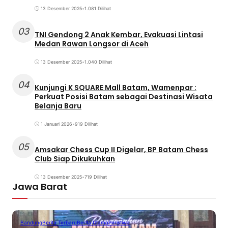
13 Desember 2025
•
1.081 Dilihat
03
TNI Gendong 2 Anak Kembar, Evakuasi Lintasi
Medan Rawan Longsor di Aceh
13 Desember 2025
•
1.040 Dilihat
04
Kunjungi K SQUARE Mall Batam, Wamenpar :
Perkuat Posisi Batam sebagai Destinasi Wisata
Belanja Baru
1 Januari 2026
•
919 Dilihat
05
Amsakar Chess Cup II Digelar, BP Batam Chess
Club Siap Dikukuhkan
13 Desember 2025
•
719 Dilihat
Jawa Barat
Bandung
Berita Terbaru
Berita Utama
Peristiwa