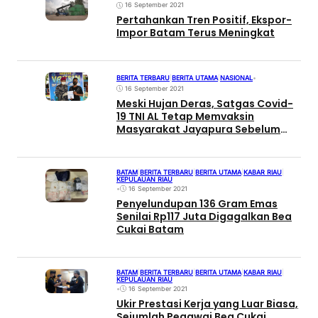
16 September 2021
Pertahankan Tren Positif, Ekspor-
Impor Batam Terus Meningkat
BERITA TERBARU
|
BERITA UTAMA
|
NASIONAL
•
16 September 2021
Meski Hujan Deras, Satgas Covid-
19 TNI AL Tetap Memvaksin
Masyarakat Jayapura Sebelum
Pelaksanaan PON XX Papua
BATAM
|
BERITA TERBARU
|
BERITA UTAMA
|
KABAR RIAU
|
KEPULAUAN RIAU
•
16 September 2021
Penyelundupan 136 Gram Emas
Senilai Rp117 Juta Digagalkan Bea
Cukai Batam
BATAM
|
BERITA TERBARU
|
BERITA UTAMA
|
KABAR RIAU
|
KEPULAUAN RIAU
•
16 September 2021
Ukir Prestasi Kerja yang Luar Biasa,
Sejumlah Pegawai Bea Cukai