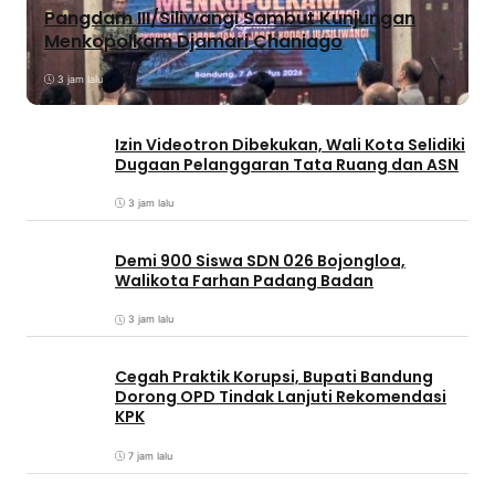
Pangdam III/Siliwangi Sambut Kunjungan
Menkopolkam Djamari Chaniago
3 jam lalu
Izin Videotron Dibekukan, Wali Kota Selidiki
Dugaan Pelanggaran Tata Ruang dan ASN
3 jam lalu
Demi 900 Siswa SDN 026 Bojongloa,
Walikota Farhan Padang Badan
3 jam lalu
Cegah Praktik Korupsi, Bupati Bandung
Dorong OPD Tindak Lanjuti Rekomendasi
KPK
7 jam lalu