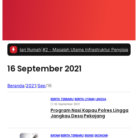
 dari Rumah
|
#2 -
Masalah Utama Infrastruktur Pengisian Daya untuk 
16 September 2021
Beranda
/
2021
/
Sep
/
16
BERITA TERBARU
|
BERITA UTAMA
|
LINGGA
•
16 September 2021
Program Nasi Kapau Polres Lingga
Jangkau Desa Pekajang
BATAM
|
BERITA TERBARU
|
BISNIS
|
EKONOMI
•