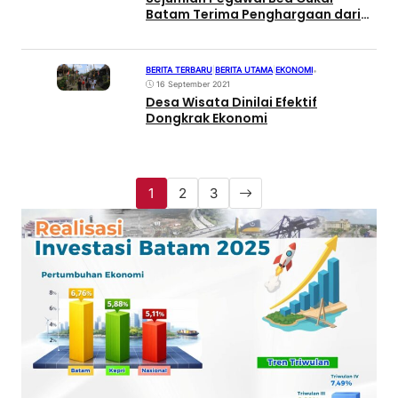
Batam Terima Penghargaan dari
Ditjen Bea dan Cukai
BERITA TERBARU
|
BERITA UTAMA
|
EKONOMI
•
16 September 2021
Desa Wisata Dinilai Efektif
Dongkrak Ekonomi
1
2
3