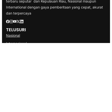
terbaru seputar dan Kepulauan Riau, Nasional maupun
International dengan gaya pemberitaan yang cepat, akurat
dan terpercaya
TELUSURI
Nasional
Internasional
Bisnis
Ekonomi
Politik
Olahraga
INFORMASI
Redaksi
Tentang Kami
Disclaimer