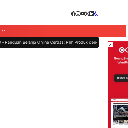
 Online Cerdas: Pilih Produk dengan Bijak dan Hindari Penipuan
|
#4 
×