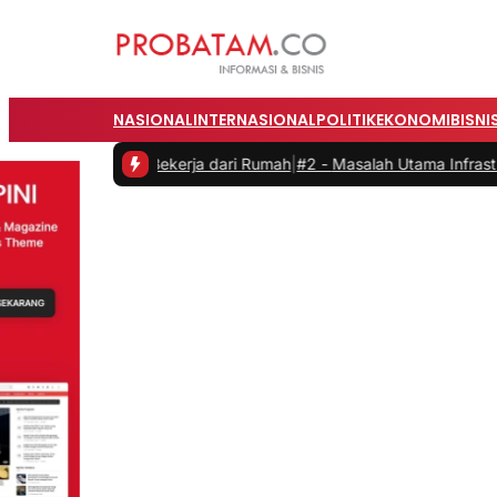
NASIONAL
INTERNASIONAL
POLITIK
EKONOMI
BISNI
t Bekerja dari Rumah
|
#2 -
Masalah Utama Infrastruktur Pengisian Da