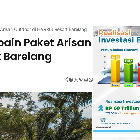
Arisan Outdoor di HARRIS Resort Barelang
bain Paket Arisan
t Barelang
Facebook
Twitter
Pinterest
Mail
WhatsApp