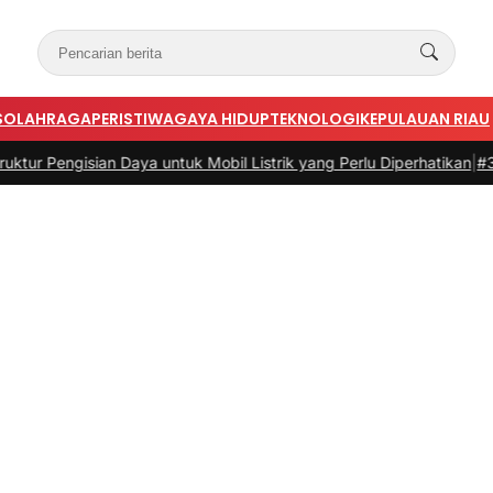
S
OLAHRAGA
PERISTIWA
GAYA HIDUP
TEKNOLOGI
KEPULAUAN RIAU
ya untuk Mobil Listrik yang Perlu Diperhatikan
|
#3 -
Panduan Belanja