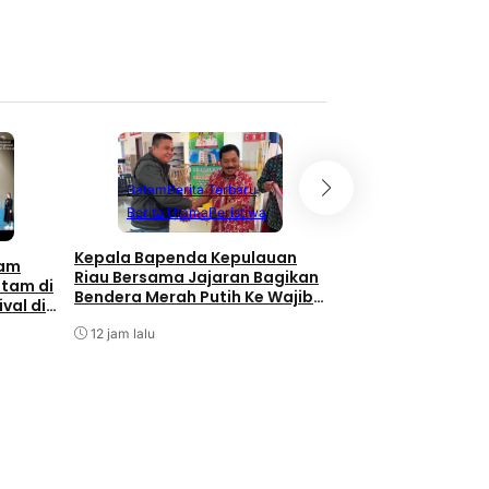
LMS
12 jam lalu
Batam
Berita Terbaru
Berita Utama
Peristiwa
Kepala Bapenda Kepulauan
tam
Riau Bersama Jajaran Bagikan
atam di
Bendera Merah Putih Ke Wajib
val di
Pajak Kendaraan Bermotor di
Batam
Kantor Samsat
12 jam lalu
BP Batam Perkuat
Transparansi Lay
Pertanahan, Alok
Reguler Segera Ha
LMS
12 jam lalu