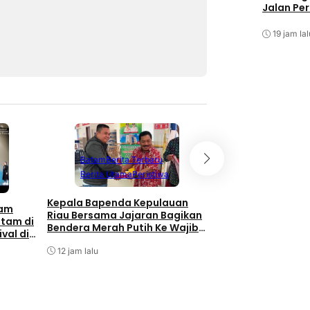
Jalan Pe
19 jam lal
Batam
Berita Terbaru
Berita Utama
Peristiwa
Kepala Bapenda Kepulauan
tam
Riau Bersama Jajaran Bagikan
atam di
Bendera Merah Putih Ke Wajib
val di
Pajak Kendaraan Bermotor di
Batam
Kantor Samsat
12 jam lalu
BP Batam Perkuat
Transparansi Lay
Pertanahan, Alok
Reguler Segera Ha