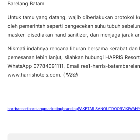
Barelang Batam.
Untuk tamu yang datang, wajib diberlakukan protokol ke
oleh pemerintah seperti pengecekan suhu tubuh sebel
masker, disediakan hand sanitizer, dan menjaga jarak an
Nikmati indahnya rencana liburan bersama kerabat dan 
pemesanan lebih lanjut, silahkan hubungi HARRIS Resort
WhatsApp 07784091111, Email res1-harris-batambarela
www.harrishotels.com. (
*/zel
)
harrisresortbarelang
marketingbranding
PAKETARISANOUTDOOR
VIKIWAH