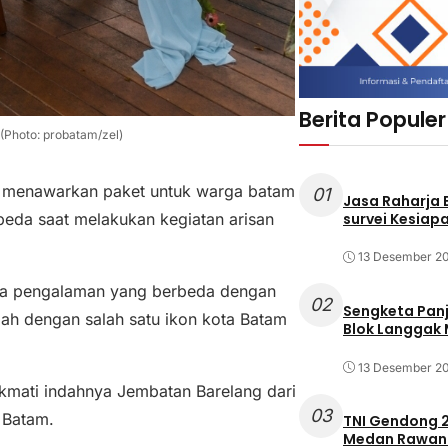
Berita Populer
(Photo: probatam/zel)
 menawarkan paket untuk warga batam
01
Jasa Raharja
eda saat melakukan kegiatan arisan
survei Kesiapa
13 Desember 2
oba pengalaman yang berbeda dengan
02
Sengketa Pan
ah dengan salah satu ikon kota Batam
Blok Langgak
13 Desember 2
kmati indahnya Jembatan Barelang dari
03
 Batam.
TNI Gendong 2
Medan Rawan 