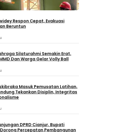
iwidey Respon Cepat, Evakuasi
an Beruntun
lu
ahraga Silaturahmi Semakin Erat,
MMD Dan Warga Gelar Volly Ball
lu
skibraka Masuk Pemusatan Latihan,
ndung Tekankan Disiplin, Integritas
onalisme
u
unjungan DPRD Cianjur, Bupati
 Dorong Percepatan Pembangunan