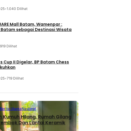
025
•
1.040 Dilihat
UARE Mall Batam, Wamenpar :
i Batam sebagai Destinasi Wisata
919 Dilihat
 Cup II Digelar, BP Batam Chess
ukuhkan
025
•
719 Dilihat
Berita Utama
Nasional
n Kumuh Hilang, Rumah Gilang
 Tembok Dan Lantai Keramik