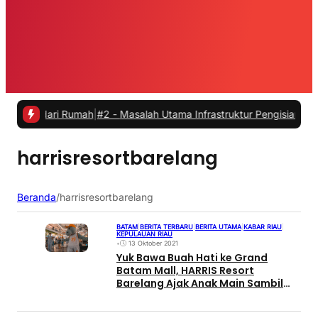
a dari Rumah
|
#2 -
Masalah Utama Infrastruktur Pengisian Daya untuk 
harrisresortbarelang
Beranda
/
harrisresortbarelang
BATAM
|
BERITA TERBARU
|
BERITA UTAMA
|
KABAR RIAU
|
KEPULAUAN RIAU
•
13 Oktober 2021
Yuk Bawa Buah Hati ke Grand
Batam Mall, HARRIS Resort
Barelang Ajak Anak Main Sambil
Belajar Gratis