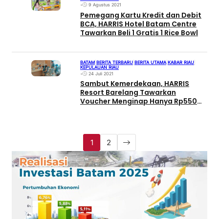
•
9 Agustus 2021
Pemegang Kartu Kredit dan Debit
BCA, HARRIS Hotel Batam Centre
Tawarkan Beli 1 Gratis 1 Rice Bowl
BATAM
|
BERITA TERBARU
|
BERITA UTAMA
|
KABAR RIAU
|
KEPULAUAN RIAU
•
24 Juli 2021
Sambut Kemerdekaan, HARRIS
Resort Barelang Tawarkan
Voucher Menginap Hanya Rp550
Ribu
1
2