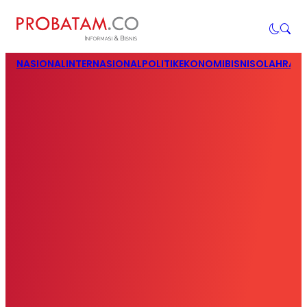
NASIONAL
INTERNASIONAL
POLITIK
EKONOMI
BISNIS
OLAHRAG