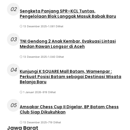
02
Sengketa Panjang SPR–KCL Tuntas,
Pengelolaan Blok Langgak Masuk Babak Baru
13 Desember 2025
•
1.081 Dilihat
03
TNI Gendong 2 Anak Kembar, Evakuasi Lintasi
Medan Rawan Longsor di Aceh
13 Desember 2025
•
1.040 Dilihat
04
Kunjungi K SQUARE Mall Batam, Wamenpar :
Perkuat Posisi Batam sebagai Destinasi Wisata
Belanja Baru
1 Januari 2026
•
919 Dilihat
05
Amsakar Chess Cup II Digelar, BP Batam Chess
Club Siap Dikukuhkan
13 Desember 2025
•
719 Dilihat
Jawa Barat