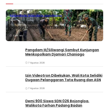
Bandung
Berita Terbaru
Berita Utama
Peristiwa
Aplikasikan Pupuk Kosasih, Satgas Sektor 8
Bangun Demplot Pertanian
3 jam lalu
Pangdam III/Siliwangi Sambut Kunjungan
Menkopolkam Djamari Chaniago
7 Agustus 2026
Izin Videotron Dibekukan, Wali Kota Selidiki
Dugaan Pelanggaran Tata Ruang dan ASN
7 Agustus 2026
Demi 900 Siswa SDN 026 Bojongloa,
Walikota Farhan Padang Badan