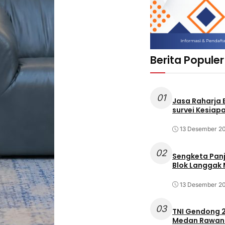
Berita Populer
01
Jasa Raharja
survei Kesiapa
13 Desember 2
02
Sengketa Pan
Blok Langgak
13 Desember 2
03
TNI Gendong 2
Medan Rawan 