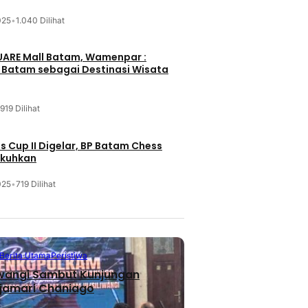
025
•
1.040 Dilihat
UARE Mall Batam, Wamenpar :
i Batam sebagai Destinasi Wisata
919 Dilihat
 Cup II Digelar, BP Batam Chess
ukuhkan
025
•
719 Dilihat
Berita Utama
Peristiwa
iwangi Sambut Kunjungan
jamari Chaniago