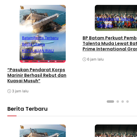
Batam
Berita Terbaru
Olahraga
BP Batam Perkuat Pemb
Batam
Berita Terbaru
Talenta Muda Lewat B
Berita Utama
Prime International Gra
KEPULAUAN RIAU
Football sebagai Festiv
Lingga
6 jam lalu
“Pasukan Pendarat Korps
Marinir Berhasil Rebut dan
Kuasai Musuh”
3 jam lalu
Berita Terbaru