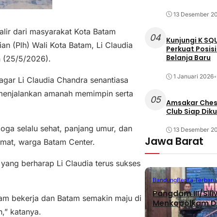
13 Desember 2
ir dari masyarakat Kota Batam
04
Kunjungi K SQ
n (Plh) Wali Kota Batam, Li Claudia
Perkuat Posis
Belanja Baru
 (25/5/2026).
1 Januari 2026
•
gar Li Claudia Chandra senantiasa
 menjalankan amanah memimpin serta
05
Amsakar Chess
Club Siap Dik
oga selalu sehat, panjang umur, dan
13 Desember 2
Jawa Barat
hmat, warga Batam Center.
yang berharap Li Claudia terus sukses
Bandung
Berita Terbaru
Pangdam III/Sil
lam bekerja dan Batam semakin maju di
Menkopolkam D
,” katanya.