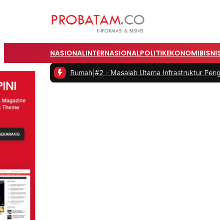
NASIONAL
INTERNASIONAL
POLITIK
EKONOMI
BISNI
 dari Rumah
|
#2 -
Masalah Utama Infrastruktur Pengisian Daya untuk M