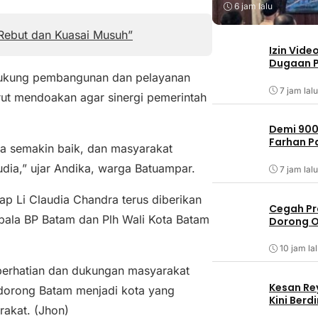
6 jam lalu
 Rebut dan Kuasai Musuh”
Izin Vide
Dugaan P
ndukung pembangunan dan pelayanan
7 jam lalu
rut mendoakan agar sinergi pemerintah
Demi 900
Farhan 
 semakin baik, dan masyarakat
udia,” ujar Andika, warga Batuampar.
7 jam lalu
ap Li Claudia Chandra terus diberikan
Cegah Pr
ala BP Batam dan Plh Wali Kota Batam
Dorong O
10 jam la
perhatian dan dukungan masyarakat
Kesan Re
dorong Batam menjadi kota yang
Kini Ber
akat. (Jhon)