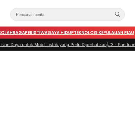
S
OLAHRAGA
PERISTIWA
GAYA HIDUP
TEKNOLOGI
KEPULAUAN RIAU
obil Listrik yang Perlu Diperhatikan
|
#3 -
Panduan Belanja Online Ce