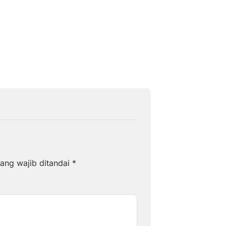
15 jam lalu
ang wajib ditandai
*