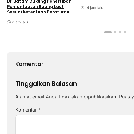
BP Batam Dukung Penertiban
Singkep, Lingga
Pemanfaatan Ruang Laut
14 jam lalu
Sesuai Ketentuan Peraturan
Perundang-undangan
2 jam lalu
Komentar
Tinggalkan Balasan
Alamat email Anda tidak akan dipublikasikan.
Ruas y
Komentar
*