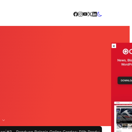
×
lanja Online Cerdas: Pilih Produk dengan Bijak dan Hindari Penipua