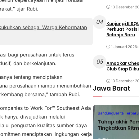
13 Desember 2
akat,” ujar Rubi.
04
Kunjungi K SQ
Dikukuhkan sebagai Warga Kehormatan
Perkuat Posis
Belanja Baru
1 Januari 2026
•
si bagi perusahaan untuk terus
05
usif, dan berkelanjutan.
Amsakar Chess
Club Siap Dik
hanya tentang menciptakan
13 Desember 2
aimana perusahaan mampu menumbuhkan
Jawa Barat
berkembang bersama,” tambah Rubi.
Companies to Work For™ Southeast Asia
Bandung
Berita Terbaru
ak hanya diwujudkan melalui
Tahap akhir Pe
lalui penguatan kualitas sumber daya
Tingkatkan Ritm
komitmen menciptakan lingkungan kerja