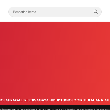
S
OLAHRAGA
PERISTIWA
GAYA HIDUP
TEKNOLOGI
KEPULAUAN RIAU
ian Daya untuk Mobil Listrik yang Perlu Diperhatikan
|
#3 -
Panduan Be