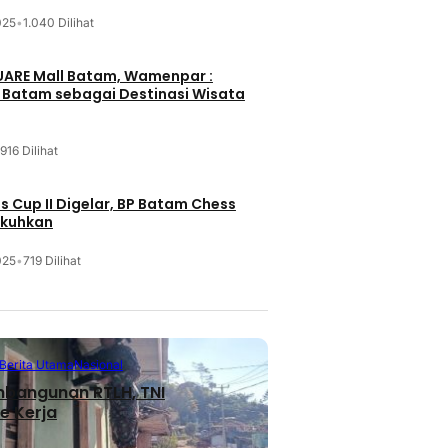
025
•
1.040 Dilihat
UARE Mall Batam, Wamenpar :
i Batam sebagai Destinasi Wisata
916 Dilihat
 Cup II Digelar, BP Batam Chess
ukuhkan
025
•
719 Dilihat
Berita Utama
Nasional
mbangunan RTLH, TNI
e Kerja