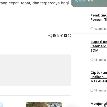
15 jam lalu
ang cepat, tepat, dan terpercaya bagi
Pembangu
Persen, T
15 jam lal
Facebook
Twitter
Pinterest
Mail
WhatsApp
Bupati B
Pemberd
SDM
18 jam lal
Ciptakan 
Berikan 
Mts Al-Is
19 jam lal
Menjangk