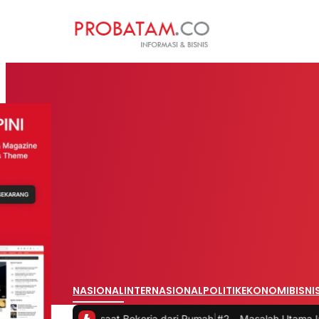
NASIONAL
INTERNASIONAL
POLITIK
EKONOMI
BISNI
s saat Bekerja dari Rumah
|
#2 -
Masalah Utama Infrastruktur Pengis