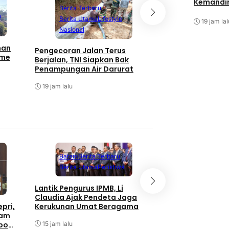
Kemandir
Berita Terbaru
Bandung
Berita
u
Berita Utama
Lifestyle
19 jam lal
Berita Utama
N
Nasional
Menjangkau Pelos
nan
Pengecoran Jalan Terus
Mekaar Perkuat K
tme
Berjalan, TNI Siapkan Bak
Ekonomi Perempu
Penampungan Air Darurat
19 jam lalu
19 jam lalu
Batam
Berita Terbaru
Berita Utama
Peristiwa
Batam
Berita T
Berita Utama
Lantik Pengurus IPMB, Li
Claudia Ajak Pendeta Jaga
Taklimat Awal Aud
Kerukunan Umat Beragama
pri,
Itwasum Polri Tah
tam
2026 di Polda Kepr
15 jam lalu
bo