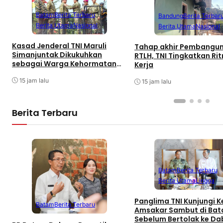
Batam
Berita Terbaru
Bandung
Berita Terbar
Berita Utama
Nasional
Berita Utama
Nasional
Kasad Jenderal TNI Maruli
Tahap akhir Pembangu
Simanjuntak Dikukuhkan
RTLH, TNI Tingkatkan Ri
sebagai Warga Kehormatan
Kerja
Korps Marinir TNI AL
15 jam lalu
15 jam lalu
Berita Terbaru
Batam
Berita Terbaru
Berita Utama
Lingga
Panglima TNI Kunjungi Ke
Batam
Berita Terbaru
Amsakar Sambut di Ba
Sebelum Bertolak ke Da