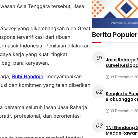
awasan Asia Tenggara tersebut, Jasa
 Survey
yang dikembangkan oleh Great
Berita Populer
pons terverifikasi dari ribuan
rmasuk Indonesia. Penilaian dilakukan
aya kerja yang kuat, tingkat
01
Jasa Raharja
f bagi para karyawan.
survei Kesiapa
arja,
Rubi Handojo
, menyampaikan
13 Desember 2
ibusi dan komitmen yang telah diberikan
02
Sengketa Pan
Blok Langgak
a bersama seluruh insan Jasa Raharja
13 Desember 2
atif, profesional, dan berorientasi
03
TNI Gendong 2
Medan Rawan 
penuh kepercayaan menjadi fondasi