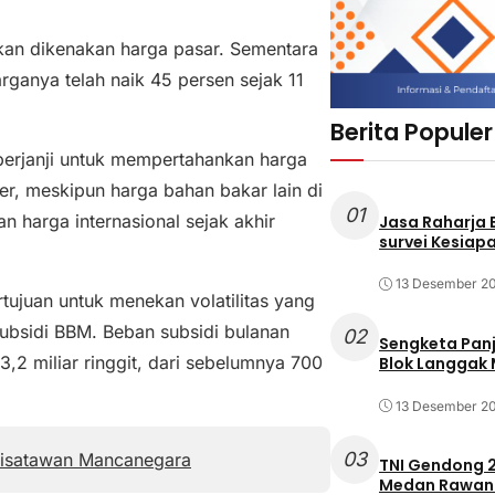
kan dikenakan harga pasar. Sementara
rganya telah naik 45 persen sejak 11
Berita Populer
berjanji untuk mempertahankan harga
ter, meskipun harga bahan bakar lain di
01
n harga internasional sejak akhir
Jasa Raharja
survei Kesiapa
13 Desember 2
ujuan untuk menekan volatilitas yang
subsidi BBM. Beban subsidi bulanan
02
Sengketa Pan
3,2 miliar ringgit, dari sebelumnya 700
Blok Langgak
13 Desember 2
03
Wisatawan Mancanegara
TNI Gendong 2
Medan Rawan 