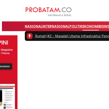
NASIONAL
INTERNASIONAL
POLITIK
EKONOMI
BISNI
a dari Rumah
|
#2 -
Masalah Utama Infrastruktur Pengisian Daya untuk