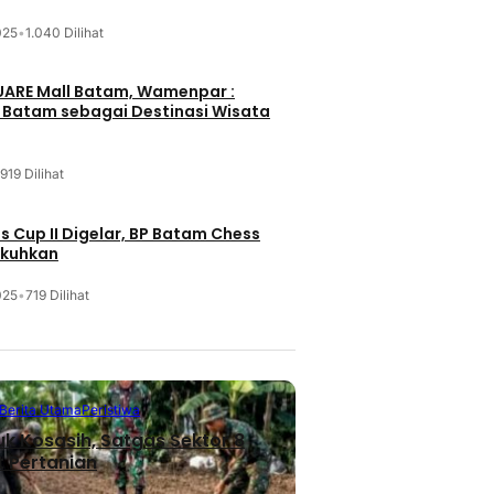
025
•
1.040 Dilihat
UARE Mall Batam, Wamenpar :
i Batam sebagai Destinasi Wisata
919 Dilihat
 Cup II Digelar, BP Batam Chess
ukuhkan
025
•
719 Dilihat
Berita Utama
Peristiwa
uk Kosasih, Satgas Sektor 8
 Pertanian