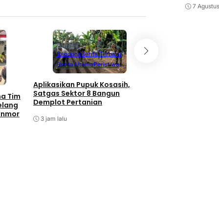
7 Agustu
Bandung
Berita Terbaru
Berita Utama
Peristiwa
Aplikasikan Pupuk Kosasih,
Satgas Sektor 8 Bangun
ma Tim
Demplot Pertanian
elang
anmor
3 jam lalu
Batam
Berita T
Berita Utama
P
Antisipasi Balap L
Barelang Tindak 
Berknalpot Tidak 
Spesifikasi
6 jam lalu