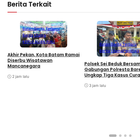
Berita Terkait
Batam
Berita Terbaru
Berita Utama
KEPULAUAN RIAU
Batam
Berita Terbaru
Berita Utama
Peristiwa
Akhir Pekan, Kota Batam Ramai
Diserbu Wisatawan
Polsek Sei Beduk Bersa
Mancanegara
Gabungan Polresta Bar
Ungkap Tiga Kasus Cur
2 jam lalu
3 jam lalu