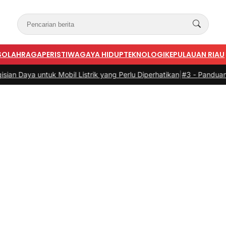
S
OLAHRAGA
PERISTIWA
GAYA HIDUP
TEKNOLOGI
KEPULAUAN RIAU
 Mobil Listrik yang Perlu Diperhatikan
|
#3 -
Panduan Belanja Online 