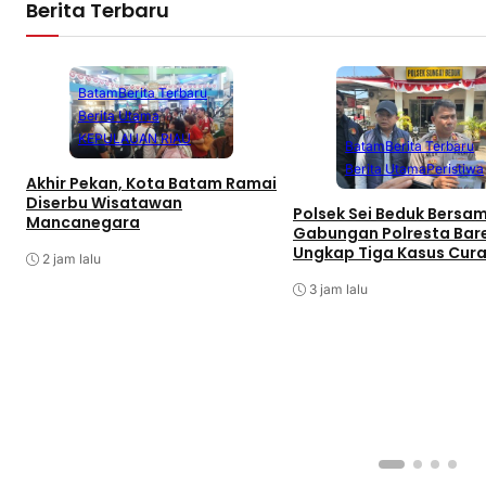
Berita Terbaru
Batam
Berita Terbaru
Berita Utama
KEPULAUAN RIAU
Batam
Berita Terbaru
Berita Utama
Peristiwa
Akhir Pekan, Kota Batam Ramai
Diserbu Wisatawan
Polsek Sei Beduk Bersa
Mancanegara
Gabungan Polresta Bar
Ungkap Tiga Kasus Cur
2 jam lalu
3 jam lalu