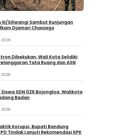
III/Siliwangi Sambut Kunjungan
lkam Djamari Chaniago
Berita 
Batam
Berita Terbaru
Berita
s 2026
Berita Utama
Peristiwa
Inspiras
Polwan Polresta Barelang
otron Dibekukan, Wali Kota Selidiki
Dibalik Set
Tebar Kepedulian di Monggak,
elanggaran Tata Ruang dan ASN
Dibangun, 
Bagikan Sembako dan Bendera
Ekonomi Be
Merah Putih
s 2026
6 jam lalu
6 jam lalu
erbaru
eristiwa
 Siswa SDN 026 Bojongloa, Walikota
Padang Badan
iar, Polresta
31 Kendaraan
s 2026
Sesuai
aktik Korupsi, Bupati Bandung
PD Tindak Lanjuti Rekomendasi KPK