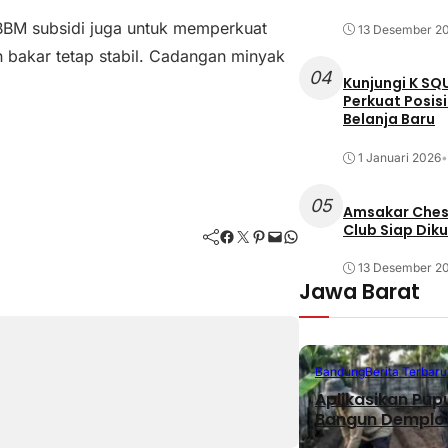
BBM subsidi juga untuk memperkuat
13 Desember 2
bakar tetap stabil. Cadangan minyak
04
Kunjungi K SQ
Perkuat Posis
Belanja Baru
1 Januari 2026
•
05
Amsakar Chess
Club Siap Dik
Facebook
Twitter
Pinterest
Mail
WhatsApp
13 Desember 2
Jawa Barat
Bandung
Berita Terbaru
Aplikasikan Pup
Bangun Demplot