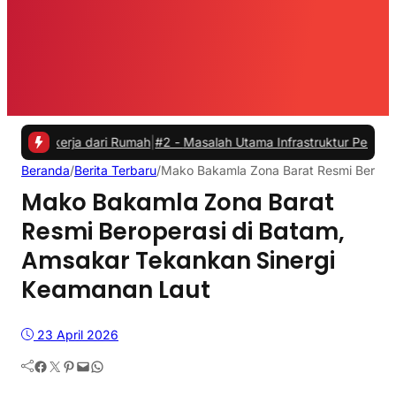
rja dari Rumah
|
#2 -
Masalah Utama Infrastruktur Pengisian Daya untu
Beranda
/
Berita Terbaru
/
Mako Bakamla Zona Barat Resmi Berope
Mako Bakamla Zona Barat
Resmi Beroperasi di Batam,
Amsakar Tekankan Sinergi
Keamanan Laut
23 April 2026
Facebook
Twitter
Pinterest
Mail
WhatsApp