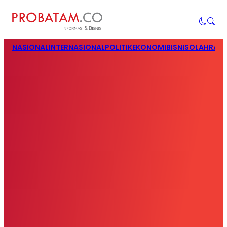
NASIONAL
INTERNASIONAL
POLITIK
EKONOMI
BISNIS
OLAHRAG