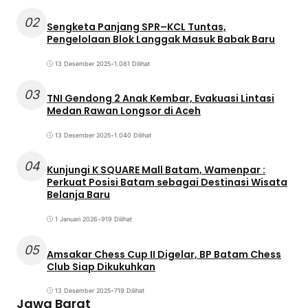
02
Sengketa Panjang SPR–KCL Tuntas,
Pengelolaan Blok Langgak Masuk Babak Baru
13 Desember 2025
•
1.081 Dilihat
03
TNI Gendong 2 Anak Kembar, Evakuasi Lintasi
Medan Rawan Longsor di Aceh
13 Desember 2025
•
1.040 Dilihat
04
Kunjungi K SQUARE Mall Batam, Wamenpar :
Perkuat Posisi Batam sebagai Destinasi Wisata
Belanja Baru
1 Januari 2026
•
919 Dilihat
05
Amsakar Chess Cup II Digelar, BP Batam Chess
Club Siap Dikukuhkan
13 Desember 2025
•
719 Dilihat
Jawa Barat