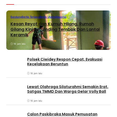
Bandung
Berita Terbaru
Berita Utama
Nasional
Kesan Reyot dan Kumuh Hilang, Rumah
Gilang Kini Berdinding Tembok Dan Lantai
Keramik
16 jam lalu
Polsek Ciwidey Respon Cepat, Evakuasi
Kecelakaan Beruntun
16 jam lalu
Lewat Olahraga Silaturahmi Semakin Erat,
Satgas TMMD Dan Warga Gelar Volly Ball
16 jam lalu
Calon Paskibraka Masuk Pemusatan